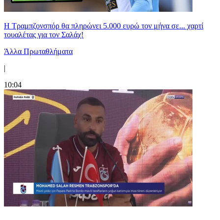
Η Τραμπζονσπόρ θα πληρώνει 5.000 ευρώ τον μήνα σε... χαρτί
τουαλέτας για τον Σαλάχ!
Άλλα Πρωταθλήματα
|
10:04