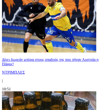
Δίνει δωρεάν μπύρα στους οπαδούς της που πήγαν Αυστρία η
Πάφος!
ΝΤΡΙΜΠΛΕΣ
|
10:51