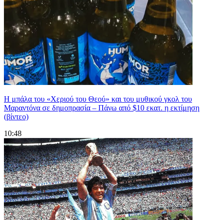
Η μπάλα του «Χεριού του Θεού» και του μυθικού γκολ του
Μαραντόνα σε δημοπρασία – Πάνω από $10 εκατ. η εκτίμηση
(βίντεο)
10:48