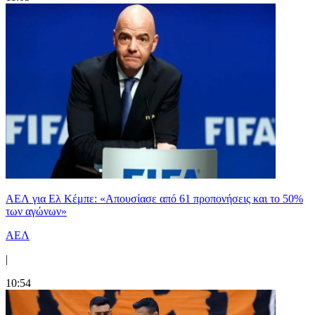
ΑΕΛ για Ελ Κέμπε: «Απουσίασε από 61 προπονήσεις και το 50%
των αγώνων»
ΑΕΛ
|
10:54