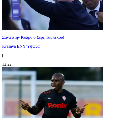
Ξανά στην Κύπρο ο Σερζ Ταμπέκου!
Krasava ENY Ύψωνα
|
12:22