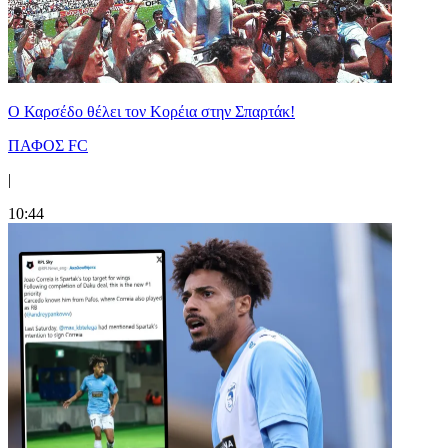
Ο Καρσέδο θέλει τον Κορέια στην Σπαρτάκ!
ΠΑΦΟΣ FC
|
10:44