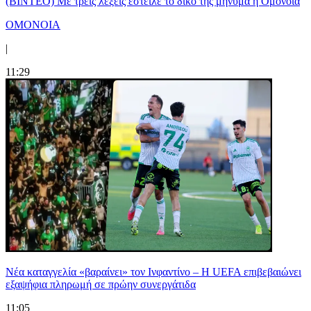
(ΒΙΝΤΕΟ) Με τρεις λέξεις έστειλε το δικό της μήνυμα η Ομόνοια
ΟΜΟΝΟΙΑ
|
11:29
Νέα καταγγελία «βαραίνει» τον Ινφαντίνο – Η UEFA επιβεβαιώνει
εξαψήφια πληρωμή σε πρώην συνεργάτιδα
11:05