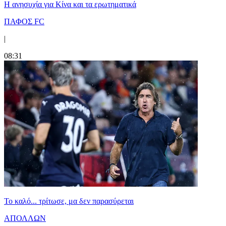
Η ανησυχία για Κίνα και τα ερωτηματικά
ΠΑΦΟΣ FC
|
08:31
Το καλό... τρίτωσε, μα δεν παρασύρεται
ΑΠΟΛΛΩΝ