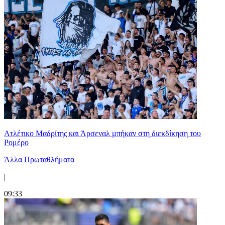
Ατλέτικο Μαδρίτης και Άρσεναλ μπήκαν στη διεκδίκηση του
Ρομέρο
Άλλα Πρωταθλήματα
|
09:33