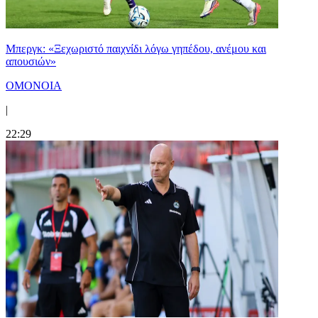
Μπεργκ: «Ξεχωριστό παιχνίδι λόγω γηπέδου, ανέμου και
απουσιών»
ΟΜΟΝΟΙΑ
|
22:29