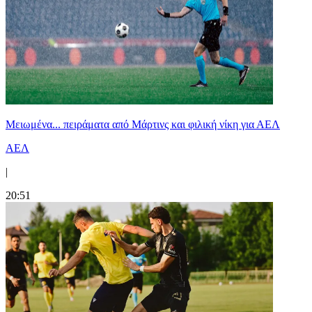
Μειωμένα... πειράματα από Μάρτινς και φιλική νίκη για ΑΕΛ
ΑΕΛ
|
20:51