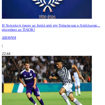
H Άντερλεχτ έφυγε με διπλό από την Τούμπα και ο Απόλλωνας...
φλερτάρει με ΠΑΟΚ!
ΔΙΕΘΝΗ
|
22:44