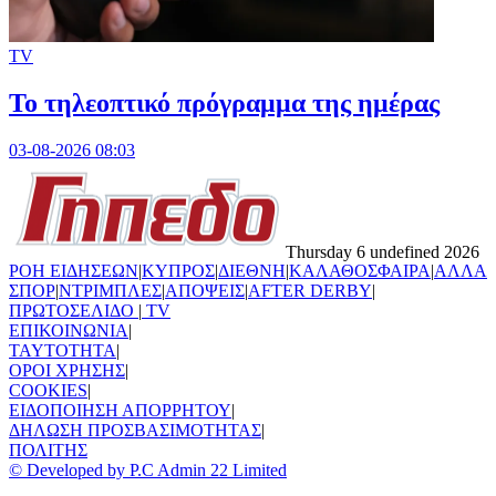
TV
Το τηλεοπτικό πρόγραμμα της ημέρας
03-08-2026 08:03
Thursday 6 undefined 2026
ΡΟΗ ΕΙΔΗΣΕΩΝ
|
ΚΥΠΡΟΣ
|
ΔΙΕΘΝΗ
|
ΚΑΛΑΘΟΣΦΑΙΡΑ
|
ΑΛΛΑ
ΣΠΟΡ
|
ΝΤΡΙΜΠΛΕΣ
|
ΑΠΟΨΕΙΣ
|
AFTER DERBY
|
ΠΡΩΤΟΣΕΛΙΔΟ
|
TV
ΕΠΙΚΟΙΝΩΝΙΑ
|
TAYTOTHTA
|
ΟΡΟΙ ΧΡΗΣΗΣ
|
COOKIES
|
ΕΙΔΟΠΟΙΗΣΗ ΑΠΟΡΡΗΤΟΥ
|
ΔΗΛΩΣΗ ΠΡΟΣΒΑΣΙΜΟΤΗΤΑΣ
|
ΠΟΛΙΤΗΣ
© Developed by P.C Admin 22 Limited