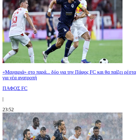
«Μαχαιριά» στο παρά... δύο για την Πάφος FC και θα παίξει ρέστα
για νέα ανατροπή
ΠΑΦΟΣ FC
|
23:52