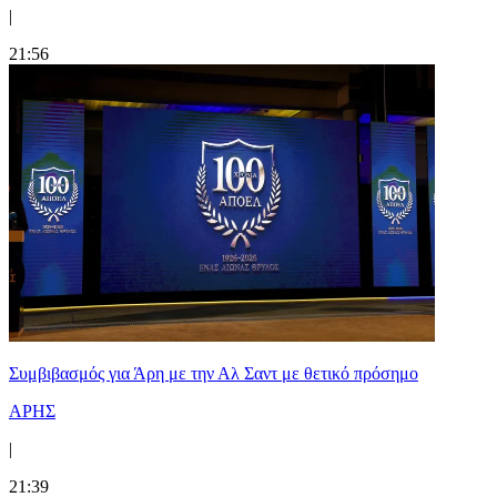
|
21:56
Συμβιβασμός για Άρη με την Αλ Σαντ με θετικό πρόσημο
ΑΡΗΣ
|
21:39