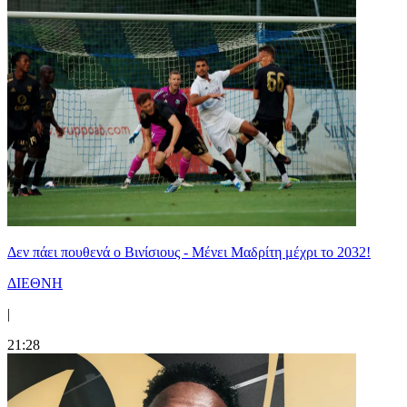
Δεν πάει πουθενά ο Βινίσιους - Μένει Μαδρίτη μέχρι το 2032!
ΔΙΕΘΝΗ
|
21:28