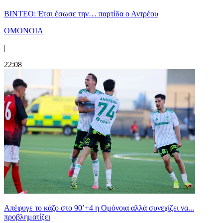
ΒΙΝΤΕΟ: Έτσι έσωσε την… παρτίδα ο Αντρέου
ΟΜΟΝΟΙΑ
|
22:08
Απέφυγε το κάζο στο 90’+4 η Ομόνοια αλλά συνεχίζει να...
προβληματίζει