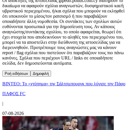
Οι ιδιοκτήτες της ιστοσελίδας gipedo.politis.com.cy διατηρούν το
δικαίωμα να αφαιρούν σχόλια αναγνωστών, δυσφημιστικού και/ή
υβριστικού περιεχομένου, ή/και σχόλια που μπορούν να εκληφθεί
ότι υποκινούν το μίσος/τον ρατσισμό ή που παραβιάζουν
οποιαδήποτε άλλη νομοθεσία. Οι συντάκτες των σχολίων αυτών
ευθύνονται προσωπικά για την δημοσίευση τους. Αν κάποιος
αναγνώστης/συντάκτης σχολίου, το οποίο αφαιρείται, θεωρεί ότι
έχει στοιχεία που αποδεικνύουν το αληθές του περιεχομένου του,
μπορεί να τα αποστείλει στην διεύθυνση της ιστοσελίδας για να
διερευνηθούν. Προτρέπουμε τους αναγνώστες μας να κάνουν
report / flag σχόλια που πιστεύουν ότι παραβιάζουν τους πιο πάνω
κανόνες. Σχόλια που περιέχουν URL / links σε οποιαδήποτε
σελίδα, δεν δημοσιεύονται αυτόματα.
Ροή ειδήσεων
Δημοφιλή
ΒΙΝΤΕΟ: Το «χτύπημα» της Σάλτσμπουργκ που λύγισε την Πάφο
ΠΑΦΟΣ FC
|
07-08-2026