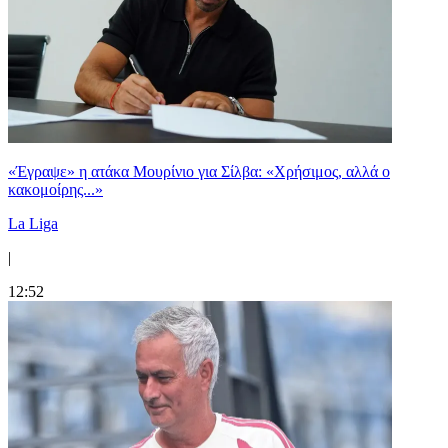
«Έγραψε» η ατάκα Μουρίνιο για Σίλβα: «Χρήσιμος, αλλά ο
κακομοίρης...»
La Liga
|
12:52