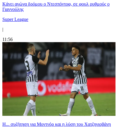
Kάνει αγώνα δρόμου ο Ντεσπόντοφ, σε φουλ ρυθμούς ο
Γιαννούλης
Super League
|
11:56
Η... συζήτηση για Μοντνόρ και η λύση του Χατζηγιοβάνη