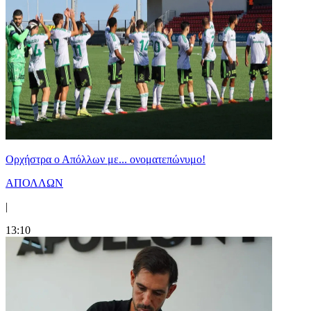
Ορχήστρα o Aπόλλων με... ονοματεπώνυμο!
ΑΠΟΛΛΩΝ
|
13:10