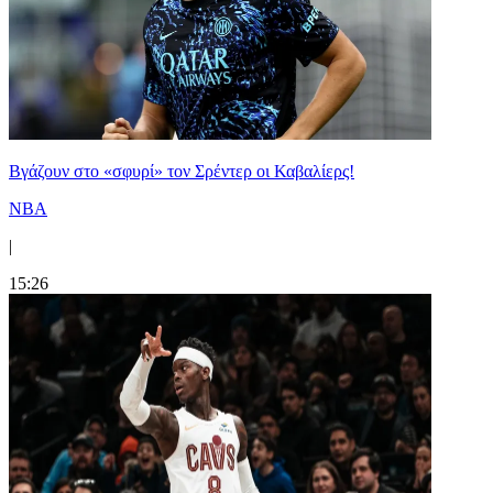
Bγάζουν στο «σφυρί» τον Σρέντερ οι Καβαλίερς!
NBA
|
15:26