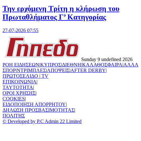
Την ερχόμενη Τρίτη η κλήρωση του
Πρωταθλήματος Γ’ Κατηγορίας
27-07-2026 07:55
Sunday 9 undefined 2026
ΡΟΗ ΕΙΔΗΣΕΩΝ
|
ΚΥΠΡΟΣ
|
ΔΙΕΘΝΗ
|
ΚΑΛΑΘΟΣΦΑΙΡΑ
|
ΑΛΛΑ
ΣΠΟΡ
|
ΝΤΡΙΜΠΛΕΣ
|
ΑΠΟΨΕΙΣ
|
AFTER DERBY
|
ΠΡΩΤΟΣΕΛΙΔΟ
|
TV
ΕΠΙΚΟΙΝΩΝΙΑ
|
TAYTOTHTA
|
ΟΡΟΙ ΧΡΗΣΗΣ
|
COOKIES
|
ΕΙΔΟΠΟΙΗΣΗ ΑΠΟΡΡΗΤΟΥ
|
ΔΗΛΩΣΗ ΠΡΟΣΒΑΣΙΜΟΤΗΤΑΣ
|
ΠΟΛΙΤΗΣ
© Developed by P.C Admin 22 Limited