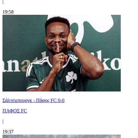
|
19:58
Σάλτσμπουργκ - Πάφος FC 0-0
ΠΑΦΟΣ FC
|
19:37