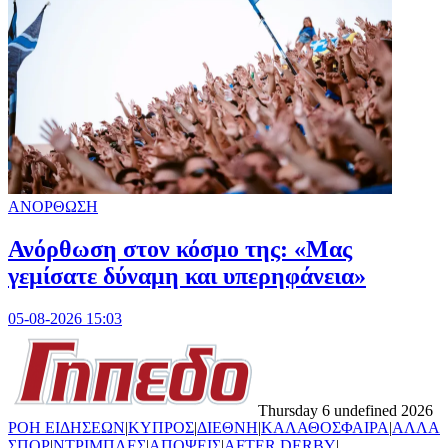
ΑΝΟΡΘΩΣΗ
Ανόρθωση στον κόσμο της: «Μας
γεμίσατε δύναμη και υπερηφάνεια»
05-08-2026 15:03
Thursday 6 undefined 2026
ΡΟΗ ΕΙΔΗΣΕΩΝ
|
ΚΥΠΡΟΣ
|
ΔΙΕΘΝΗ
|
ΚΑΛΑΘΟΣΦΑΙΡΑ
|
ΑΛΛΑ
ΣΠΟΡ
|
ΝΤΡΙΜΠΛΕΣ
|
ΑΠΟΨΕΙΣ
|
AFTER DERBY
|