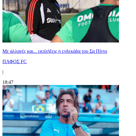
Με αλλαγές και... εκπλήξεις η ενδεκάδα του Σα Πίντο
ΠΑΦΟΣ FC
|
18:47