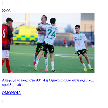
|
22:08
Απέφυγε το κάζο στο 90’+4 η Ομόνοια αλλά συνεχίζει να...
προβληματίζει
ΟΜΟΝΟΙΑ
|