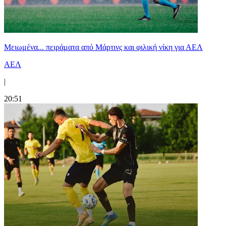
Μειωμένα... πειράματα από Μάρτινς και φιλική νίκη για ΑΕΛ
ΑΕΛ
|
20:51