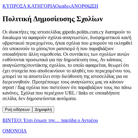
ΚΥΠΡΟΣ
Α ΚΑΤΗΓΟΡΙΑ
Ομαδες
ΑΝΟΡΘΩΣΗ
Πολιτική Δημοσίευσης Σχολίων
Οι ιδιοκτήτες της ιστοσελίδας gipedo.politis.com.cy διατηρούν το
δικαίωμα να αφαιρούν σχόλια αναγνωστών, δυσφημιστικού και/ή
υβριστικού περιεχομένου, ή/και σχόλια που μπορούν να εκληφθεί
ότι υποκινούν το μίσος/τον ρατσισμό ή που παραβιάζουν
οποιαδήποτε άλλη νομοθεσία. Οι συντάκτες των σχολίων αυτών
ευθύνονται προσωπικά για την δημοσίευση τους. Αν κάποιος
αναγνώστης/συντάκτης σχολίου, το οποίο αφαιρείται, θεωρεί ότι
έχει στοιχεία που αποδεικνύουν το αληθές του περιεχομένου του,
μπορεί να τα αποστείλει στην διεύθυνση της ιστοσελίδας για να
διερευνηθούν. Προτρέπουμε τους αναγνώστες μας να κάνουν
report / flag σχόλια που πιστεύουν ότι παραβιάζουν τους πιο πάνω
κανόνες. Σχόλια που περιέχουν URL / links σε οποιαδήποτε
σελίδα, δεν δημοσιεύονται αυτόματα.
Ροή ειδήσεων
Δημοφιλή
ΒΙΝΤΕΟ: Έτσι έσωσε την… παρτίδα ο Αντρέου
ΟΜΟΝΟΙΑ