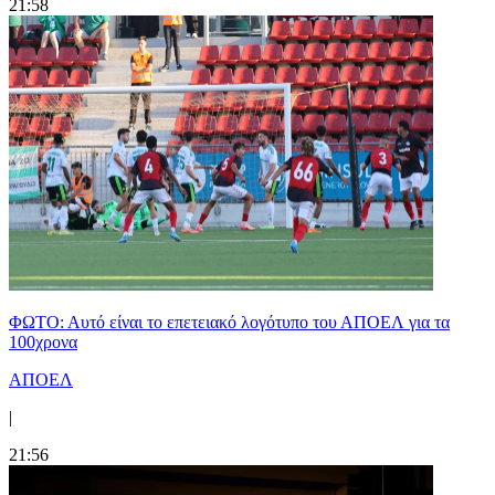
21:58
ΦΩΤΟ: Αυτό είναι το επετειακό λογότυπο του ΑΠΟΕΛ για τα
100χρονα
ΑΠΟΕΛ
|
21:56