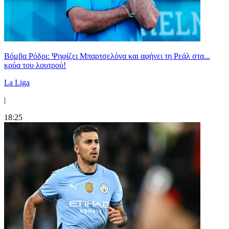
Βόμβα Ρόδρι: Ψηφίζει Μπαρτσελόνα και αφήνει τη Ρεάλ στα...
κρύα του λουτρού!
La Liga
|
18:25