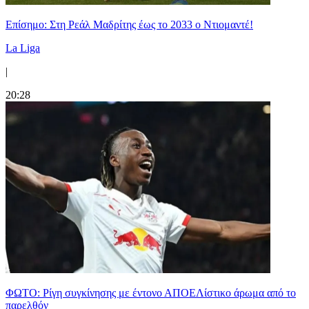
Επίσημο: Στη Ρεάλ Μαδρίτης έως το 2033 ο Ντιομαντέ!
La Liga
|
20:28
ΦΩΤΟ: Ρίγη συγκίνησης με έντονο ΑΠΟΕΛίστικο άρωμα από το
παρελθόν