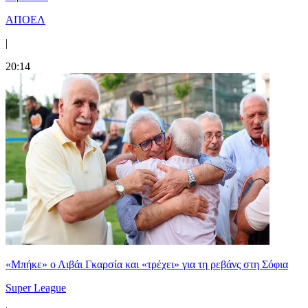
ΑΠΟΕΛ
|
20:14
«Μπήκε» ο Λιβάι Γκαρσία και «τρέχει» για τη ρεβάνς στη Σόφια
Super League