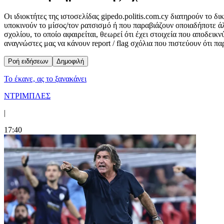
Οι ιδιοκτήτες της ιστοσελίδας gipedo.politis.com.cy διατηρούν το 
υποκινούν το μίσος/τον ρατσισμό ή που παραβιάζουν οποιαδήποτε ά
σχολίου, το οποίο αφαιρείται, θεωρεί ότι έχει στοιχεία που αποδει
αναγνώστες μας να κάνουν report / flag σχόλια που πιστεύουν ότι π
Ροή ειδήσεων
Δημοφιλή
Το έκανε, ας το ξανακάνει
ΝΤΡΙΜΠΛΕΣ
|
17:40