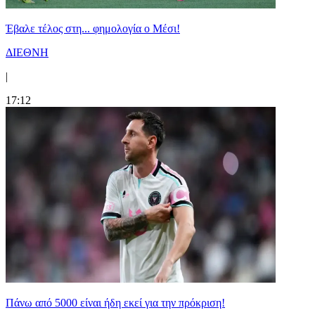
Έβαλε τέλος στη... φημολογία o Μέσι!
ΔΙΕΘΝΗ
|
17:12
Πάνω από 5000 είναι ήδη εκεί για την πρόκριση!