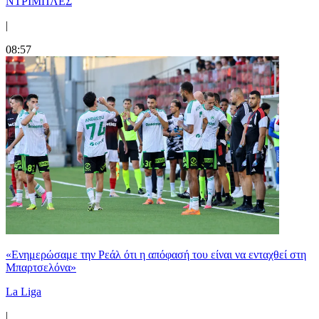
ΝΤΡΙΜΠΛΕΣ
|
08:57
«Ενημερώσαμε την Ρεάλ ότι η απόφασή του είναι να ενταχθεί στη
Μπαρτσελόνα»
La Liga
|