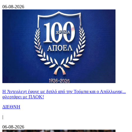
06-08-2026
H Άντερλεχτ έφυγε με διπλό από την Τούμπα και ο Απόλλωνας...
φλερτάρει με ΠΑΟΚ!
ΔΙΕΘΝΗ
|
06-08-2026