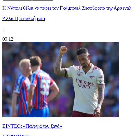
Η Νάπολι θέλει να πάρει τον Γκάμπριελ Ζεσούς από την Άρσεναλ
Άλλα Πρωταθλήματα
|
09:12
ΒΙΝΤΕΟ: «Παναγιώτου ξανά»