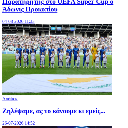
Παρατηρητής στο UEFA Super Cup ο
Άδωνις Προκοπίου
04-08-2026 11:33
Απόψεις
Ζηλέψαμε, ας το κάνουμε κι εμείς...
26-07-2026 14:52