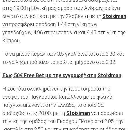
στις 19:00 η Εθνική μας ομάδα των Ανδρών, σε ένα
δυνατό φιλικό τεστ, με την Σλοβενία με τη
Stoiximan
να προσφέρει απόδοση 1.44 στη νίκη των
γηπεδούχων, 4.96 στην ισοπαλία και 9.45 στη νίκη της
Κύπρου.
Το να μπουν πέραν των 3,5 γκολ δίνεται στα 3.30 και
το να λήξει ισόπαλο το πρώτο ημίχρονο στα 2.32.
Έως 50€ Free Bet με την εγγραφή* στη Stoiximan
Η Σουηδία ολοκληρώνει την προετοιμασία της
ενόψει του Παγκοσμίου Κυπέλλου με το φιλικό
παιχνίδι απέναντι στην Ελλάδα, το οποίο θα
διεξαχθεί στις 20:00, με τη
Stoiximan
να προσφέρει
τη νίκη της ομάδας του Γκράχαμ Πότερ στα 2.05, την
ισοπαλία στα 3.50 και την επικράτηση της ομάδας του