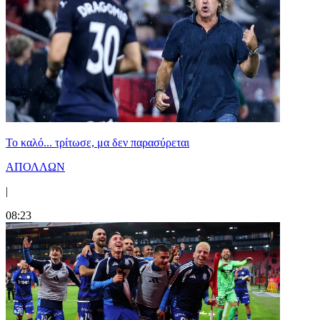
Το καλό... τρίτωσε, μα δεν παρασύρεται
ΑΠΟΛΛΩΝ
|
08:23