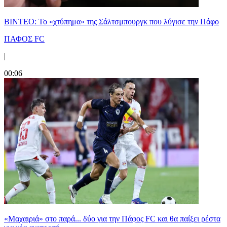
ΒΙΝΤΕΟ: Το «χτύπημα» της Σάλτσμπουργκ που λύγισε την Πάφο
ΠΑΦΟΣ FC
|
00:06
«Μαχαιριά» στο παρά... δύο για την Πάφος FC και θα παίξει ρέστα