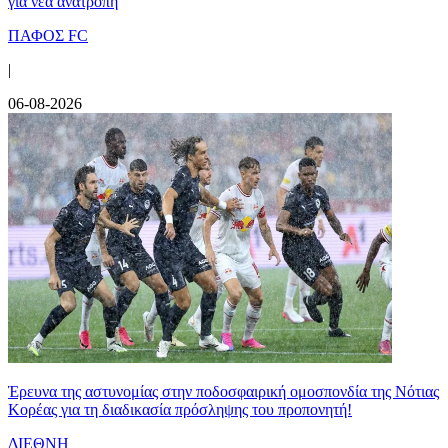
για νέα ανατροπή
ΠΑΦΟΣ FC
|
06-08-2026
Έρευνα της αστυνομίας στην ποδοσφαιρική ομοσπονδία της Νότιας
Κορέας για τη διαδικασία πρόσληψης του προπονητή!
ΔΙΕΘΝΗ