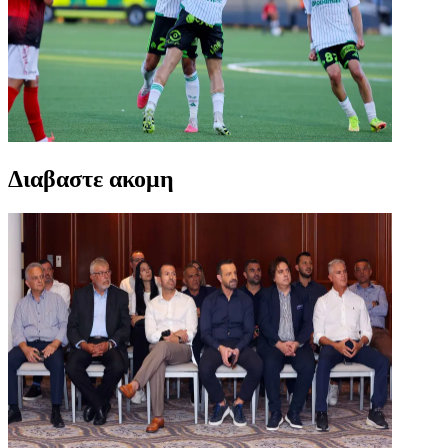
Διαβαστε ακομη