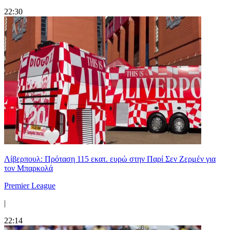
22:30
Λίβερπουλ: Πρόταση 115 εκατ. ευρώ στην Παρί Σεν Ζερμέν για
τον Μπαρκολά
Premier League
|
22:14