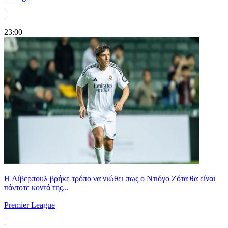
|
23:00
Η Λίβερπουλ βρήκε τρόπο να νιώθει πως ο Ντιόγο Ζότα θα είναι
πάντοτε κοντά της...
Premier League
|