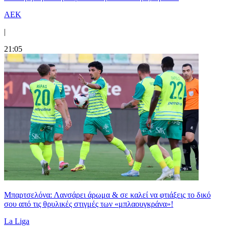
ΑΕΚ
|
21:05
Μπαρτσελόνα: Λανσάρει άρωμα & σε καλεί να φτιάξεις το δικό
σου από τις θρυλικές στιγμές των «μπλαουγκράνα»!
La Liga