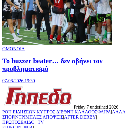
ΟΜΟΝΟΙΑ
Το buzzer beater… δεν σβήνει τoν
προβληματισμό
07-08-2026 19:30
Friday 7 undefined 2026
ΡΟΗ ΕΙΔΗΣΕΩΝ
|
ΚΥΠΡΟΣ
|
ΔΙΕΘΝΗ
|
ΚΑΛΑΘΟΣΦΑΙΡΑ
|
ΑΛΛΑ
ΣΠΟΡ
|
ΝΤΡΙΜΠΛΕΣ
|
ΑΠΟΨΕΙΣ
|
AFTER DERBY
|
ΠΡΩΤΟΣΕΛΙΔΟ
|
TV
ΕΠΙΚΟΙΝΩΝΙΑ
|