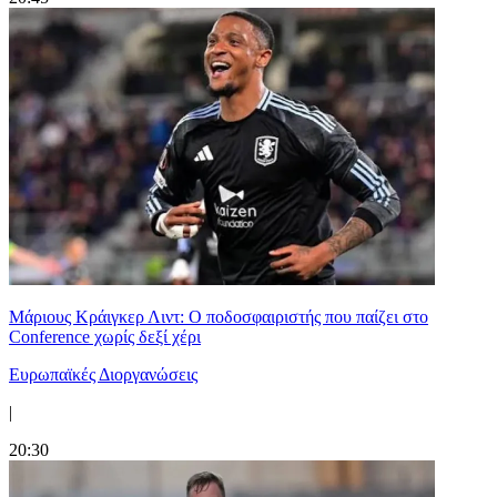
Μάριους Κράιγκερ Λιντ: Ο ποδοσφαιριστής που παίζει στο
Conference χωρίς δεξί χέρι
Ευρωπαϊκές Διοργανώσεις
|
20:30