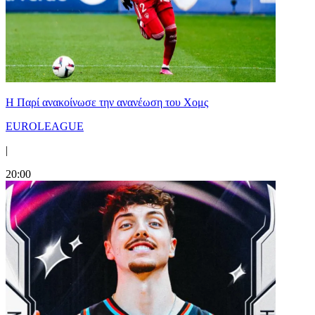
Η Παρί ανακοίνωσε την ανανέωση του Χομς
EUROLEAGUE
|
20:00