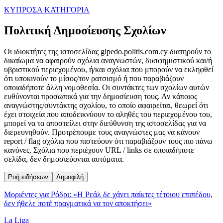
ΚΥΠΡΟΣ
Α ΚΑΤΗΓΟΡΙΑ
Πολιτική Δημοσίευσης Σχολίων
Οι ιδιοκτήτες της ιστοσελίδας gipedo.politis.com.cy διατηρούν το
δικαίωμα να αφαιρούν σχόλια αναγνωστών, δυσφημιστικού και/ή
υβριστικού περιεχομένου, ή/και σχόλια που μπορούν να εκληφθεί
ότι υποκινούν το μίσος/τον ρατσισμό ή που παραβιάζουν
οποιαδήποτε άλλη νομοθεσία. Οι συντάκτες των σχολίων αυτών
ευθύνονται προσωπικά για την δημοσίευση τους. Αν κάποιος
αναγνώστης/συντάκτης σχολίου, το οποίο αφαιρείται, θεωρεί ότι
έχει στοιχεία που αποδεικνύουν το αληθές του περιεχομένου του,
μπορεί να τα αποστείλει στην διεύθυνση της ιστοσελίδας για να
διερευνηθούν. Προτρέπουμε τους αναγνώστες μας να κάνουν
report / flag σχόλια που πιστεύουν ότι παραβιάζουν τους πιο πάνω
κανόνες. Σχόλια που περιέχουν URL / links σε οποιαδήποτε
σελίδα, δεν δημοσιεύονται αυτόματα.
Ροή ειδήσεων
Δημοφιλή
Μοριέντες για Ρόδρι: «Η Ρεάλ δε χάνει παίκτες τέτοιου επιπέδου,
δεν ήθελε ποτέ πραγματικά να τον αποκτήσει»
La Liga