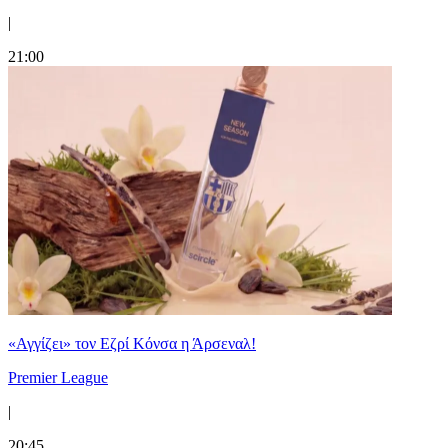
|
21:00
«Αγγίζει» τον Εζρί Κόνσα η Άρσεναλ!
Premier League
|
20:45