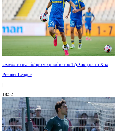
«Ξινό» το ανεπίσημο ντεμπούτο του Τζολάκη με τη Χαλ
Premier League
|
18:52