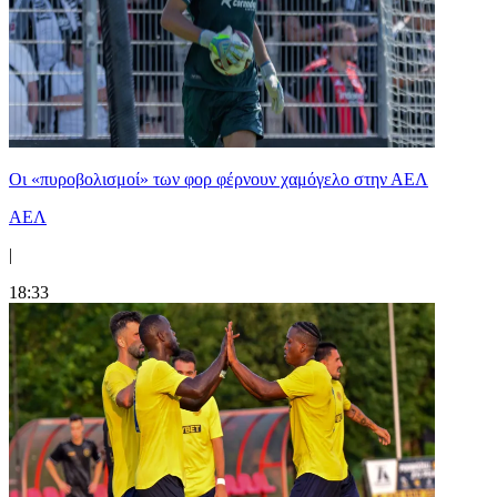
Οι «πυροβολισμοί» των φορ φέρνουν χαμόγελο στην ΑΕΛ
ΑΕΛ
|
18:33