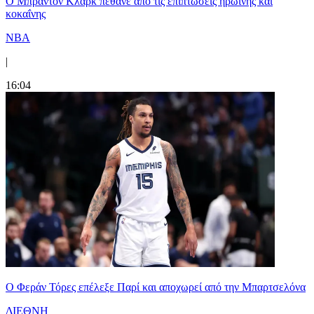
Ο Μπράντον Κλαρκ πέθανε από τις επιπτώσεις ηρωίνης και
κοκαΐνης
NBA
|
16:04
Ο Φεράν Τόρες επέλεξε Παρί και αποχωρεί από την Μπαρτσελόνα
ΔΙΕΘΝΗ