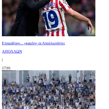
Ετοιμάζουν... «καμίνι» οι Απολλωνίστες
ΑΠΟΛΛΩΝ
|
17:01