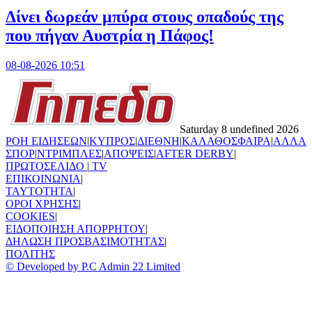
Δίνει δωρεάν μπύρα στους οπαδούς της
που πήγαν Αυστρία η Πάφος!
08-08-2026 10:51
Saturday 8 undefined 2026
ΡΟΗ ΕΙΔΗΣΕΩΝ
|
ΚΥΠΡΟΣ
|
ΔΙΕΘΝΗ
|
ΚΑΛΑΘΟΣΦΑΙΡΑ
|
ΑΛΛΑ
ΣΠΟΡ
|
ΝΤΡΙΜΠΛΕΣ
|
ΑΠΟΨΕΙΣ
|
AFTER DERBY
|
ΠΡΩΤΟΣΕΛΙΔΟ
|
TV
ΕΠΙΚΟΙΝΩΝΙΑ
|
TAYTOTHTA
|
ΟΡΟΙ ΧΡΗΣΗΣ
|
COOKIES
|
ΕΙΔΟΠΟΙΗΣΗ ΑΠΟΡΡΗΤΟΥ
|
ΔΗΛΩΣΗ ΠΡΟΣΒΑΣΙΜΟΤΗΤΑΣ
|
ΠΟΛΙΤΗΣ
© Developed by P.C Admin 22 Limited