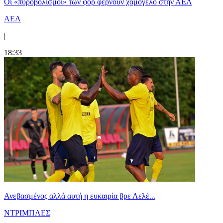
Οι «πυροβολισμοί» των φορ φέρνουν χαμόγελο στην ΑΕΛ
ΑΕΛ
|
18:33
Ανεβασμένος αλλά αυτή η ευκαιρία βρε Λελέ...
ΝΤΡΙΜΠΛΕΣ