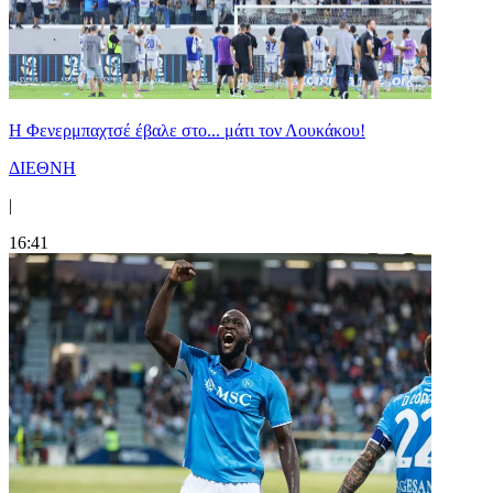
Η Φενερμπαχτσέ έβαλε στο... μάτι τον Λουκάκου!
ΔΙΕΘΝΗ
|
16:41