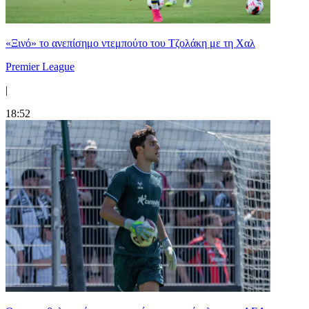
«Ξινό» το ανεπίσημο ντεμπούτο του Τζολάκη με τη Χαλ
Premier League
|
18:52