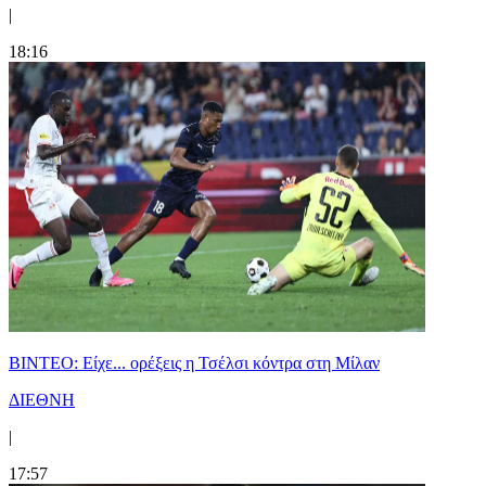
|
18:16
BINTEO: Είχε... ορέξεις η Τσέλσι κόντρα στη Μίλαν
ΔΙΕΘΝΗ
|
17:57