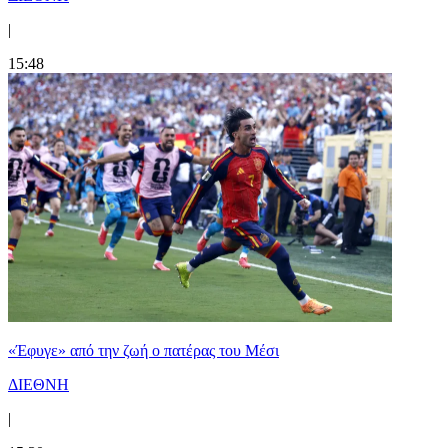
|
15:48
«Έφυγε» από την ζωή ο πατέρας του Μέσι
ΔΙΕΘΝΗ
|