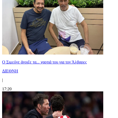
Ο Σιμεόνε άνοιξε τα... χαρτιά του για τον Άλβαρες
ΔΙΕΘΝΗ
|
17:20