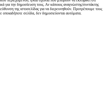
ικού περιεχομένου, ή/και σχόλια που μπορούν να εκληφθεί ότι
κά για την δημοσίευση τους. Αν κάποιος αναγνώστης/συντάκτης
 διεύθυνση της ιστοσελίδας για να διερευνηθούν. Προτρέπουμε τους
 σε οποιαδήποτε σελίδα, δεν δημοσιεύονται αυτόματα.