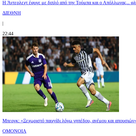
H Άντερλεχτ έφυγε με διπλό από την Τούμπα και ο Απόλλωνας... 
ΔΙΕΘΝΗ
|
22:44
Μπεργκ: «Ξεχωριστό παιχνίδι λόγω γηπέδου, ανέμου και απουσιών
ΟΜΟΝΟΙΑ