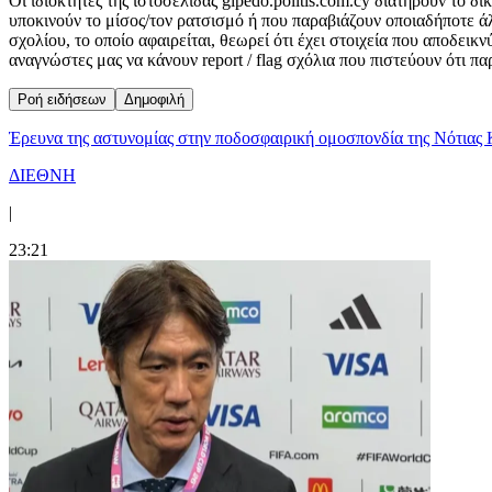
Οι ιδιοκτήτες της ιστοσελίδας gipedo.politis.com.cy διατηρούν το 
υποκινούν το μίσος/τον ρατσισμό ή που παραβιάζουν οποιαδήποτε ά
σχολίου, το οποίο αφαιρείται, θεωρεί ότι έχει στοιχεία που αποδει
αναγνώστες μας να κάνουν report / flag σχόλια που πιστεύουν ότι π
Ροή ειδήσεων
Δημοφιλή
Έρευνα της αστυνομίας στην ποδοσφαιρική ομοσπονδία της Νότιας 
ΔΙΕΘΝΗ
|
23:21