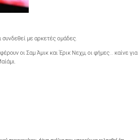
 συνδεθεί με αρκετές ομάδες.
αφέρουν οι Σαμ Άμικ και Έρικ Νεχμ, οι φήμες… καίνε για
αίάμι.