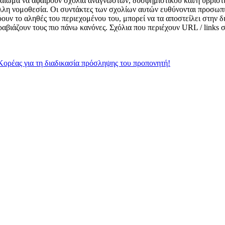
δικαίωμα να αφαιρούν σχόλια αναγνωστών, δυσφημιστικού και/ή υβριστ
λλη νομοθεσία. Οι συντάκτες των σχολίων αυτών ευθύνονται προσωπι
κνύουν το αληθές του περιεχομένου του, μπορεί να τα αποστείλει στην
αραβιάζουν τους πιο πάνω κανόνες. Σχόλια που περιέχουν URL / links
Κορέας για τη διαδικασία πρόσληψης του προπονητή!