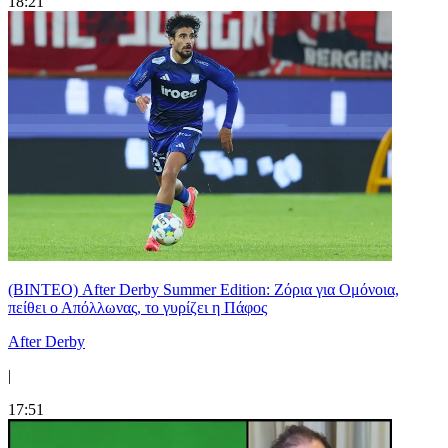
18:21
(ΒΙΝΤΕΟ) After Derby Summer Edition: Ζόρια για Ομόνοια,
πείθει ο Απόλλωνας, το γυρίζει η Πάφος
After Derby
|
17:51