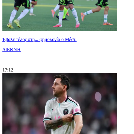
Έβαλε τέλος στη... φημολογία o Μέσι!
ΔΙΕΘΝΗ
|
17:12