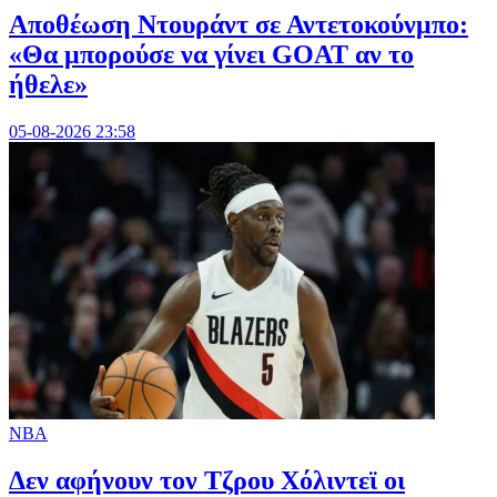
Αποθέωση Ντουράντ σε Αντετοκούνμπο:
«Θα μπορούσε να γίνει GOAT αν το
ήθελε»
05-08-2026 23:58
NBA
Δεν αφήνουν τον Τζρου Χόλιντεϊ οι