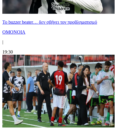
Το buzzer beater… δεν σβήνει τoν προβληματισμό
ΟΜΟΝΟΙΑ
|
19:30