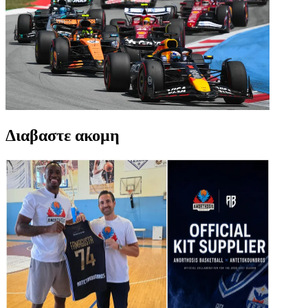
Διαβαστε ακομη