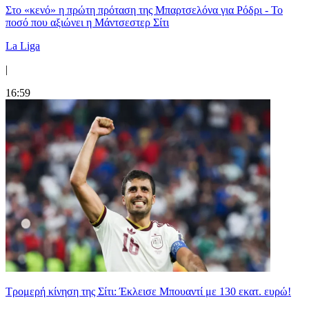
Στο «κενό» η πρώτη πρόταση της Μπαρτσελόνα για Ρόδρι - Το
ποσό που αξιώνει η Μάντσεστερ Σίτι
La Liga
|
16:59
Τρομερή κίνηση της Σίτι: Έκλεισε Μπουαντί με 130 εκατ. ευρώ!