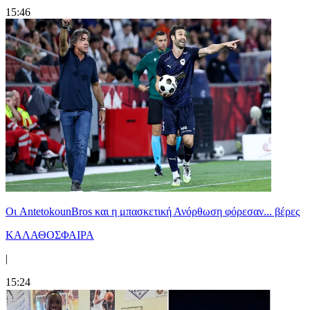
15:46
Oι AntetokounBros και η μπασκετική Ανόρθωση φόρεσαν... βέρες
ΚΑΛΑΘΟΣΦΑΙΡΑ
|
15:24