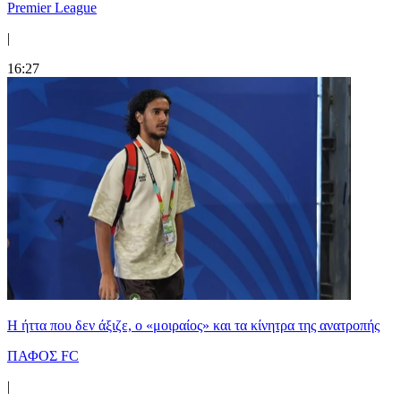
Premier League
|
16:27
Η ήττα που δεν άξιζε, ο «μοιραίος» και τα κίνητρα της ανατροπής
ΠΑΦΟΣ FC
|