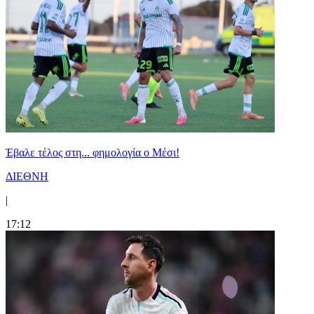
Έβαλε τέλος στη... φημολογία o Μέσι!
ΔΙΕΘΝΗ
|
17:12