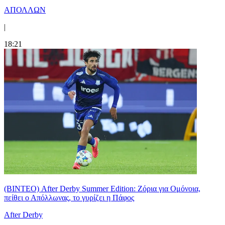
ΑΠΟΛΛΩΝ
|
18:21
(ΒΙΝΤΕΟ) After Derby Summer Edition: Ζόρια για Ομόνοια,
πείθει ο Απόλλωνας, το γυρίζει η Πάφος
After Derby