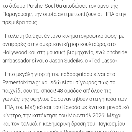
το δίδυμο Purahei Soul θα αποδώσει τον ύμνο της
Παραγουάης, την οποία αντιμετωπίζουν οι ΗΠΑ στην
πρεμιέρα τους.
Η τελετή θα έχει έντονο κινηματογραφικό ύφος, με
αναφορές στην αμερικανική pop κουλτούρα, στο
Hollywood και στη μουσική βιομηχανία, ενώ pitchside
ambassador είναι ο Jason Sudeikis, ο «Ted Lasso».
Η πιο μεγάλη γιορτή του ποδοσφαίρου είναι στο
Pamestoixima.gr και εδώ είσαι σίγουρος πως το
παιχνίδι σου τα...σπάει! 48 ομάδες απ' όλες τις
γωνιές της υφηλίου θα συναντηθούν στα γήπεδα των
ΗΠΑ, του Μεξικό και του Καναδά με ένα και μοναδικό
κίνητρο, την κατάκτηση του Μουντιάλ 2026! Μέχρι
και τον τελικό, η καθημερινή δράση του Παγκοσμίου
θα είναι στο ανανεωμένο Pamestoixima.gr με όλους