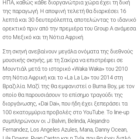
ΗΠΑ, καθώς κάθε διοργανώτρια χώρα έχει τη δική
της παραγωγή. Η αποψινή τελετή θα διαρκέσει 16
λεπτά και 30 δευτερόλεπτα, αποτελώντας το ιδανικό
ορεκτικό πριν από την πρεμιέρα του Group A ανάμεσα
στο Μεξικό και τη Νότια Αφρική.
Στη σκηνή ανεβαίνουν μεγάλα ονόματα της διεθνούς
μουσικής σκηνής, με τη Σακίρα να επιστρέφει σε
Μουντιάλ μετά το ιστορικό «Waka Waka» του 2010
στη Νότια Αφρική και το «La La La» του 2014 στη
Βραζιλία. Μαζί της θα εμφανιστεί ο Burna Boy, με τον
οποίο θα παρουσιάσουν το επίσημο τραγούδι της
διοργάνωσης, «Dai Dai», που ήδη έχει ξεπεράσει τα
100 εκατομμύρια προβολές στο YouTube. Το line-up
συμπληρώνουν οι J Balvin, Belinda, Alejandro
Fernandez, Los Angeles Azules, Mana, Danny Ocean,
Lila Downs, Ryan Castro και η Tyla, που θα έχει διπλό