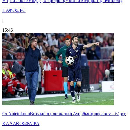
Η ήττα που δεν άξιζε, ο «μοιραίος» και τα κίνητρα της ανατροπής
ΠΑΦΟΣ FC
|
15:46
Oι AntetokounBros και η μπασκετική Ανόρθωση φόρεσαν... βέρες
ΚΑΛΑΘΟΣΦΑΙΡΑ