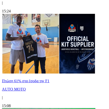
|
15:24
Πτώση 61% στα έσοδα της F1
AUTO MOTO
|
15:08