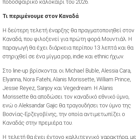
ποδοσφαιρικό καλοκαίρι του 2026.
Τι περιμένουμε στον Καναδά
Η δεύτερη τελετή έναρξης θα πραγματοποιηθεί στον
Καναδά, που φιλοξενεί για πρώτη φορά Μουντιάλ. Η
παραγωγή θα έχει διάρκεια περίπου 13 λεπτά και θα
στηριχθεί σε ένα μίγμα pop, indie και ethnic ήχων.
Στο line-up βρίσκονται οι Michael Buble, Alessia Cara,
Elyanna, Nora Fatehi, Alanis Morissette, William Prince,
Jessie Reyez, Sanjoy και Vegedream. Η Alanis
Morissette θα αποδώσει τον καναδικό εθνικό ύμνο,
ενώ ο Aleksandar Gajic θα τραγουδήσει τον ύμνο της
Βοσνίας-Ερζεγοβίνης, την οποία αντιμετωπίζει ο
Καναδάς στην πρεμιέρα του.
Η τελετή θα έχει έντονο καλλιτεχνικό χαρακτήρα, με