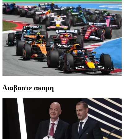
Διαβαστε ακομη