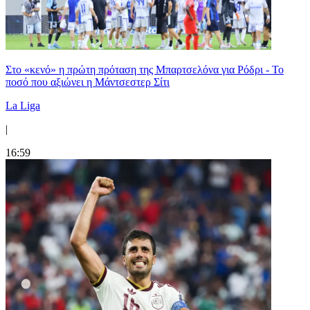
Στο «κενό» η πρώτη πρόταση της Μπαρτσελόνα για Ρόδρι - Το
ποσό που αξιώνει η Μάντσεστερ Σίτι
La Liga
|
16:59