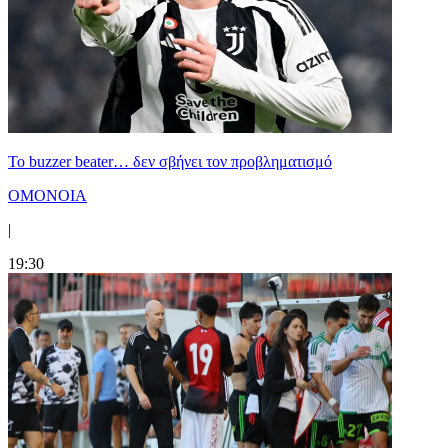
Το buzzer beater… δεν σβήνει τoν προβληματισμό
ΟΜΟΝΟΙΑ
|
19:30