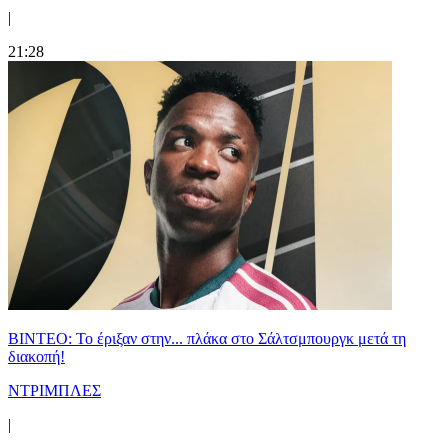
|
21:28
ΒΙΝΤΕΟ: Το έριξαν στην... πλάκα στο Σάλτσμπουργκ μετά τη
διακοπή!
ΝΤΡΙΜΠΛΕΣ
|