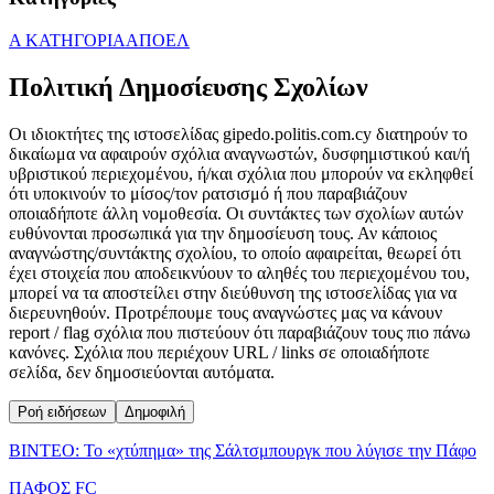
Α ΚΑΤΗΓΟΡΙΑ
ΑΠΟΕΛ
Πολιτική Δημοσίευσης Σχολίων
Οι ιδιοκτήτες της ιστοσελίδας gipedo.politis.com.cy διατηρούν το
δικαίωμα να αφαιρούν σχόλια αναγνωστών, δυσφημιστικού και/ή
υβριστικού περιεχομένου, ή/και σχόλια που μπορούν να εκληφθεί
ότι υποκινούν το μίσος/τον ρατσισμό ή που παραβιάζουν
οποιαδήποτε άλλη νομοθεσία. Οι συντάκτες των σχολίων αυτών
ευθύνονται προσωπικά για την δημοσίευση τους. Αν κάποιος
αναγνώστης/συντάκτης σχολίου, το οποίο αφαιρείται, θεωρεί ότι
έχει στοιχεία που αποδεικνύουν το αληθές του περιεχομένου του,
μπορεί να τα αποστείλει στην διεύθυνση της ιστοσελίδας για να
διερευνηθούν. Προτρέπουμε τους αναγνώστες μας να κάνουν
report / flag σχόλια που πιστεύουν ότι παραβιάζουν τους πιο πάνω
κανόνες. Σχόλια που περιέχουν URL / links σε οποιαδήποτε
σελίδα, δεν δημοσιεύονται αυτόματα.
Ροή ειδήσεων
Δημοφιλή
ΒΙΝΤΕΟ: Το «χτύπημα» της Σάλτσμπουργκ που λύγισε την Πάφο
ΠΑΦΟΣ FC