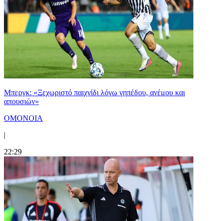
Μπεργκ: «Ξεχωριστό παιχνίδι λόγω γηπέδου, ανέμου και
απουσιών»
ΟΜΟΝΟΙΑ
|
22:29