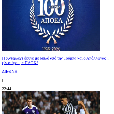
H Άντερλεχτ έφυγε με διπλό από την Τούμπα και ο Απόλλωνας...
φλερτάρει με ΠΑΟΚ!
ΔΙΕΘΝΗ
|
22:44