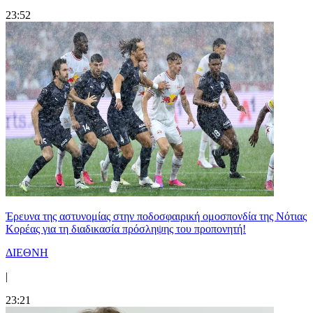
23:52
Έρευνα της αστυνομίας στην ποδοσφαιρική ομοσπονδία της Νότιας
Κορέας για τη διαδικασία πρόσληψης του προπονητή!
ΔΙΕΘΝΗ
|
23:21