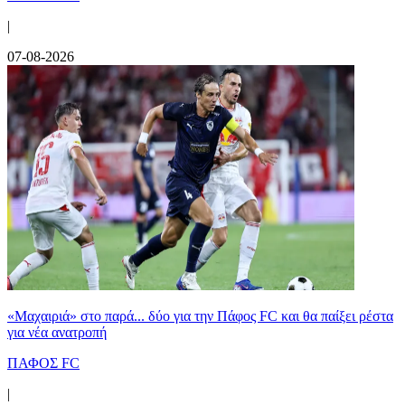
|
07-08-2026
«Μαχαιριά» στο παρά... δύο για την Πάφος FC και θα παίξει ρέστα
για νέα ανατροπή
ΠΑΦΟΣ FC
|