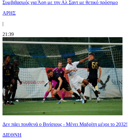
Συμβιβασμός για Άρη με την Αλ Σαντ με θετικό πρόσημο
ΑΡΗΣ
|
21:39
Δεν πάει πουθενά ο Βινίσιους - Μένει Μαδρίτη μέχρι το 2032!
ΔΙΕΘΝΗ