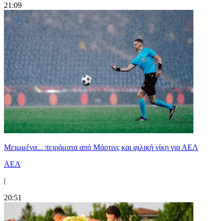
21:09
Μειωμένα... πειράματα από Μάρτινς και φιλική νίκη για ΑΕΛ
ΑΕΛ
|
20:51