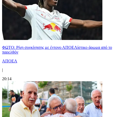
ΦΩΤΟ: Ρίγη συγκίνησης με έντονο ΑΠΟΕΛίστικο άρωμα από το
παρελθόν
ΑΠΟΕΛ
|
20:14