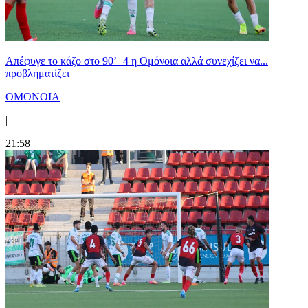
Απέφυγε το κάζο στο 90’+4 η Ομόνοια αλλά συνεχίζει να...
προβληματίζει
ΟΜΟΝΟΙΑ
|
21:58