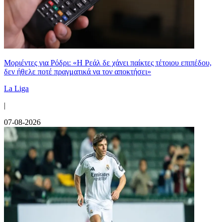
Μοριέντες για Ρόδρι: «Η Ρεάλ δε χάνει παίκτες τέτοιου επιπέδου,
δεν ήθελε ποτέ πραγματικά να τον αποκτήσει»
La Liga
|
07-08-2026