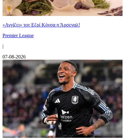
«Αγγίζει» τον Εζρί Κόνσα η Άρσεναλ!
Premier League
|
07-08-2026