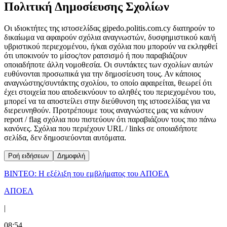
Πολιτική Δημοσίευσης Σχολίων
Οι ιδιοκτήτες της ιστοσελίδας gipedo.politis.com.cy διατηρούν το
δικαίωμα να αφαιρούν σχόλια αναγνωστών, δυσφημιστικού και/ή
υβριστικού περιεχομένου, ή/και σχόλια που μπορούν να εκληφθεί
ότι υποκινούν το μίσος/τον ρατσισμό ή που παραβιάζουν
οποιαδήποτε άλλη νομοθεσία. Οι συντάκτες των σχολίων αυτών
ευθύνονται προσωπικά για την δημοσίευση τους. Αν κάποιος
αναγνώστης/συντάκτης σχολίου, το οποίο αφαιρείται, θεωρεί ότι
έχει στοιχεία που αποδεικνύουν το αληθές του περιεχομένου του,
μπορεί να τα αποστείλει στην διεύθυνση της ιστοσελίδας για να
διερευνηθούν. Προτρέπουμε τους αναγνώστες μας να κάνουν
report / flag σχόλια που πιστεύουν ότι παραβιάζουν τους πιο πάνω
κανόνες. Σχόλια που περιέχουν URL / links σε οποιαδήποτε
σελίδα, δεν δημοσιεύονται αυτόματα.
Ροή ειδήσεων
Δημοφιλή
ΒΙΝΤΕΟ: Η εξέλιξη του εμβλήματος του ΑΠΟΕΛ
ΑΠΟΕΛ
|
08:54