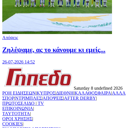
Απόψεις
Ζηλέψαμε, ας το κάνουμε κι εμείς...
26-07-2026 14:52
Saturday 8 undefined 2026
ΡΟΗ ΕΙΔΗΣΕΩΝ
|
ΚΥΠΡΟΣ
|
ΔΙΕΘΝΗ
|
ΚΑΛΑΘΟΣΦΑΙΡΑ
|
ΑΛΛΑ
ΣΠΟΡ
|
ΝΤΡΙΜΠΛΕΣ
|
ΑΠΟΨΕΙΣ
|
AFTER DERBY
|
ΠΡΩΤΟΣΕΛΙΔΟ
|
TV
ΕΠΙΚΟΙΝΩΝΙΑ
|
TAYTOTHTA
|
ΟΡΟΙ ΧΡΗΣΗΣ
|
COOKIES
|