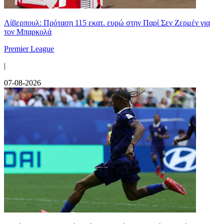
Λίβερπουλ: Πρόταση 115 εκατ. ευρώ στην Παρί Σεν Ζερμέν για
τον Μπαρκολά
Premier League
|
07-08-2026