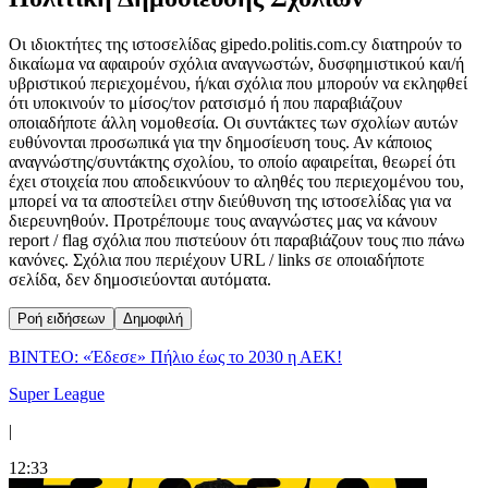
Οι ιδιοκτήτες της ιστοσελίδας gipedo.politis.com.cy διατηρούν το
δικαίωμα να αφαιρούν σχόλια αναγνωστών, δυσφημιστικού και/ή
υβριστικού περιεχομένου, ή/και σχόλια που μπορούν να εκληφθεί
ότι υποκινούν το μίσος/τον ρατσισμό ή που παραβιάζουν
οποιαδήποτε άλλη νομοθεσία. Οι συντάκτες των σχολίων αυτών
ευθύνονται προσωπικά για την δημοσίευση τους. Αν κάποιος
αναγνώστης/συντάκτης σχολίου, το οποίο αφαιρείται, θεωρεί ότι
έχει στοιχεία που αποδεικνύουν το αληθές του περιεχομένου του,
μπορεί να τα αποστείλει στην διεύθυνση της ιστοσελίδας για να
διερευνηθούν. Προτρέπουμε τους αναγνώστες μας να κάνουν
report / flag σχόλια που πιστεύουν ότι παραβιάζουν τους πιο πάνω
κανόνες. Σχόλια που περιέχουν URL / links σε οποιαδήποτε
σελίδα, δεν δημοσιεύονται αυτόματα.
Ροή ειδήσεων
Δημοφιλή
ΒΙΝΤΕΟ: «Έδεσε» Πήλιο έως το 2030 η ΑΕΚ!
Super League
|
12:33