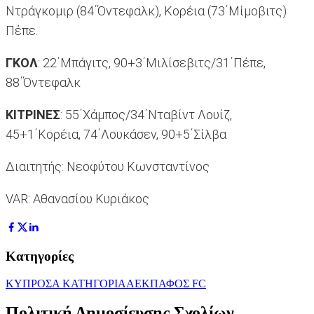
Ντράγκομιρ (84΄Όντεφαλκ), Κορέια (73΄Μίμοβιτς)
Πέπε.
ΓΚΟΛ
: 22΄Μπάγιτς, 90+3΄Μιλίσεβιτς/31΄Πέπε,
88΄Όντεφαλκ
ΚΙΤΡΙΝΕΣ
: 55΄Χάμπος/34΄Νταβίντ Λουίζ,
45+1΄Κορέια, 74΄Λουκάσεν, 90+5΄Σίλβα
Διαιτητής: Νεοφύτου Κωνσταντίνος
VAR: Αθανασίου Κυριάκος
Κατηγορίες
ΚΥΠΡΟΣ
Α ΚΑΤΗΓΟΡΙΑ
ΑΕΚ
ΠΑΦΟΣ FC
Πολιτική Δημοσίευσης Σχολίων