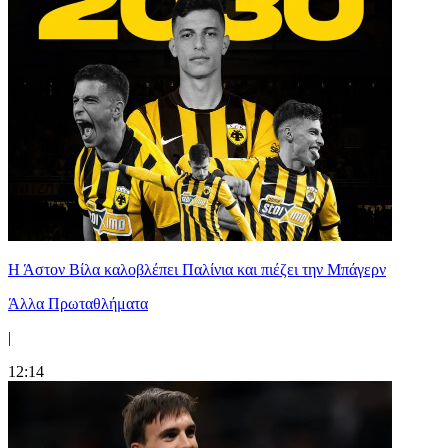
Η Άστον Βίλα καλοβλέπει Παλίνια και πιέζει την Μπάγερν
Άλλα Πρωταθλήματα
|
12:14