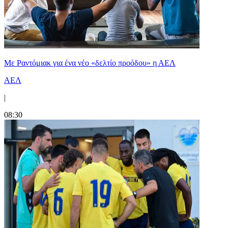
Με Ραντόμιακ για ένα νέο «δελτίο προόδου» η ΑΕΛ
ΑΕΛ
|
08:30