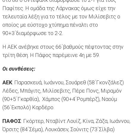
Παφίτες. Η ομάδα της Λάρνακας όμως είχε την
τελευταία λέξη για το τέλος με τον Μιλίσεβιτς ο
οποίος με εύστοχο χτύπημα πέναλτι στο
90+3΄διαμόρφωσε το 2-2.
Η ΑΕΚ ανέβηκε στους 66΄βαθμούς πέφτοντας στην
τρίτη θέση. Η Πάφος παρέμεινε 4η με 59.
Οι συνθέσεις:
ΑΕΚ
: Παρασκευά, Ιωάννου, Σουάρεθ (58΄Γκονζάλεζ)
Λέδες, Μπάγιτς, Μιλίσεβιτς, Πέρε Πονς, Μιραμόν
(90+5΄Γκαρθία), Χάμπος (90+4΄Ρομπέρζ), Ναούμ
(56΄Εκπολό) Καρδέρο.
ΠΑΦΟΣ
: Γκόρτερ, Νταβίντ Λουίζ, Κίνα, Ζάζα, Ιωάννου,
Όρσιτς (84΄Σέμα), Λουκάσεν, Σούνιτς (73΄Σίλβα)