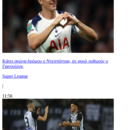
Kάνει αγώνα δρόμου ο Ντεσπόντοφ, σε φουλ ρυθμούς ο
Γιαννούλης
Super League
|
11:56