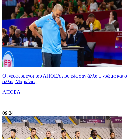
Οι νεοφερμένοι του ΑΠΟΕΛ που έδωσαν άλλο... χρώμα και ο
άλλος Μαρκίνιος
ΑΠΟΕΛ
|
09:24