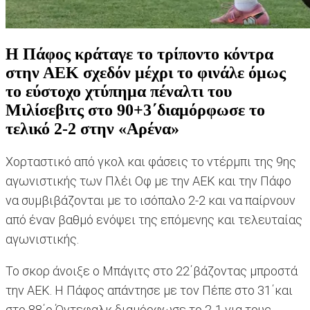
Η Πάφος κράταγε το τρίποντο κόντρα
στην ΑΕΚ σχεδόν μέχρι το φινάλε όμως
το εύστοχο χτύπημα πέναλτι του
Μιλίσεβιτς στο 90+3΄διαμόρφωσε το
τελικό 2-2 στην «Αρένα»
Χορταστικό από γκολ και φάσεις το ντέρμπι της 9ης
αγωνιστικής των Πλέι Οφ με την ΑΕΚ και την Πάφο
να συμβιβάζονται με το ισόπαλο 2-2 και να παίρνουν
από έναν βαθμό ενόψει της επόμενης και τελευταίας
αγωνιστικής.
Το σκορ άνοιξε ο Μπάγιτς στο 22΄βάζοντας μπροστά
την ΑΕΚ. Η Πάφος απάντησε με τον Πέπε στο 31΄και
στο 88΄ο Όντεφαλκ διαμόρφωσε το 2-1 για τους