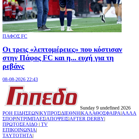
ΠΑΦΟΣ FC
Οι τρεις «λεπτομέρειες» που κόστισαν
στην Πάφος FC και η... ευχή για τη
ρεβάνς
08-08-2026 22:43
Sunday 9 undefined 2026
ΡΟΗ ΕΙΔΗΣΕΩΝ
|
ΚΥΠΡΟΣ
|
ΔΙΕΘΝΗ
|
ΚΑΛΑΘΟΣΦΑΙΡΑ
|
ΑΛΛΑ
ΣΠΟΡ
|
ΝΤΡΙΜΠΛΕΣ
|
ΑΠΟΨΕΙΣ
|
AFTER DERBY
|
ΠΡΩΤΟΣΕΛΙΔΟ
|
TV
ΕΠΙΚΟΙΝΩΝΙΑ
|
TAYTOTHTA
|