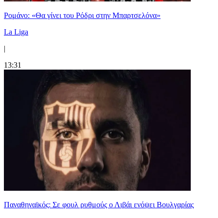
Ρομάνο: «Θα γίνει του Ρόδρι στην Μπαρτσελόνα»
La Liga
|
13:31
Παναθηναϊκός: Σε φουλ ρυθμούς ο Λιβάι ενόψει Βουλγαρίας