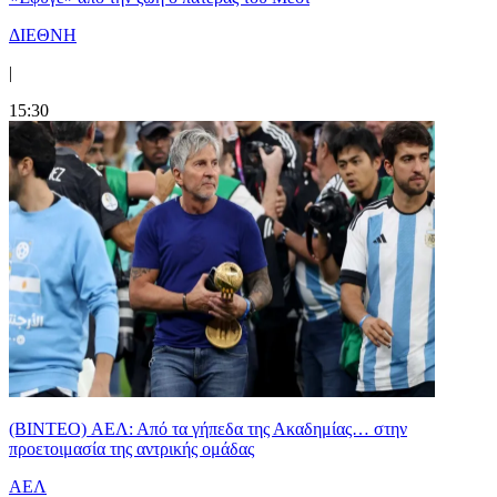
ΔΙΕΘΝΗ
|
15:30
(BINTEO) ΑΕΛ: Από τα γήπεδα της Ακαδημίας… στην
προετοιμασία της αντρικής ομάδας
ΑΕΛ