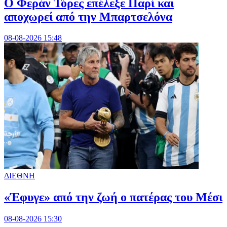
Ο Φεράν Τόρες επέλεξε Παρί και
αποχωρεί από την Μπαρτσελόνα
08-08-2026 15:48
ΔΙΕΘΝΗ
«Έφυγε» από την ζωή ο πατέρας του Μέσι
08-08-2026 15:30