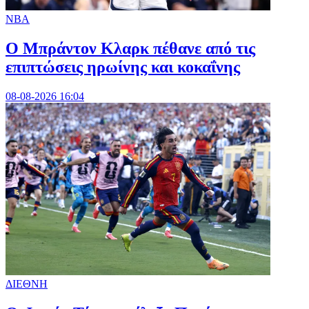
NBA
Ο Μπράντον Κλαρκ πέθανε από τις
επιπτώσεις ηρωίνης και κοκαΐνης
08-08-2026 16:04
ΔΙΕΘΝΗ