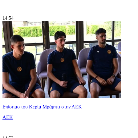
|
14:54
Επίσημο του Κερίμ Μράμπτι στην ΑΕK
ΑΕΚ
|