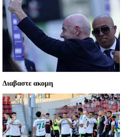
Διαβαστε ακομη