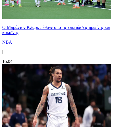
Ο Μπράντον Κλαρκ πέθανε από τις επιπτώσεις ηρωίνης και
κοκαΐνης
NBA
|
16:04