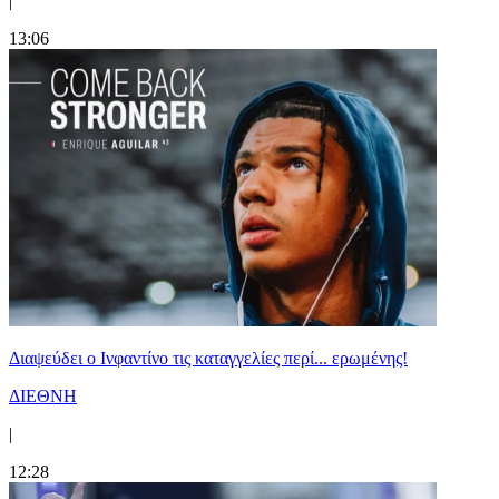
|
13:06
Διαψεύδει ο Ινφαντίνο τις καταγγελίες περί... ερωμένης!
ΔΙΕΘΝΗ
|
12:28