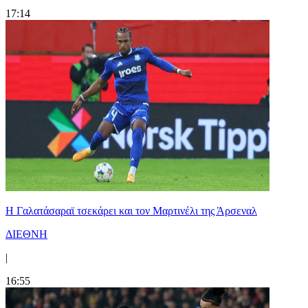
17:14
H Γαλατάσαραϊ τσεκάρει και τον Μαρτινέλι της Άρσεναλ
ΔΙΕΘΝΗ
|
16:55