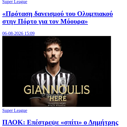
Super League
«Πρόταση δανεισμού του Ολυμπιακού
στην Πόρτο για τον Μόουρα»
06-08-2026 15:09
Super League
ΠΑΟΚ: Επέστρεψε «σπίτι» ο Δημήτρης