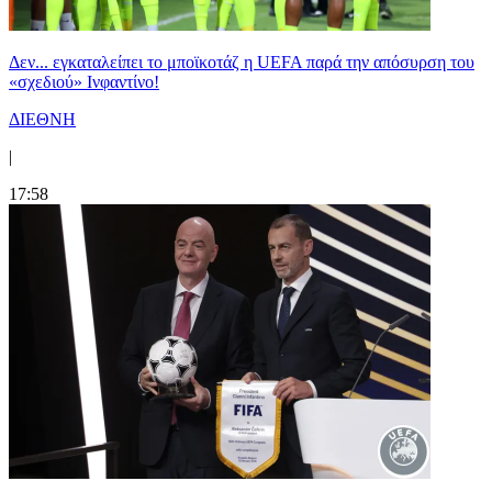
Δεν... εγκαταλείπει το μποϊκοτάζ η UEFA παρά την απόσυρση του
«σχεδιού» Ινφαντίνο!
ΔΙΕΘΝΗ
|
17:58