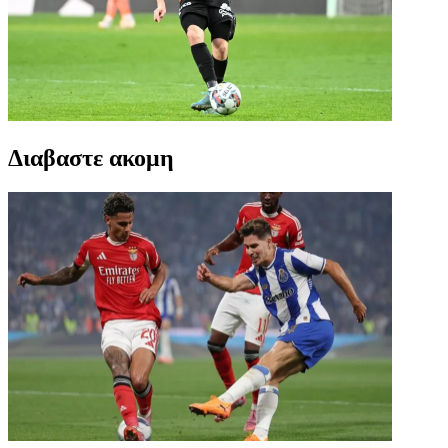
Διαβαστε ακομη