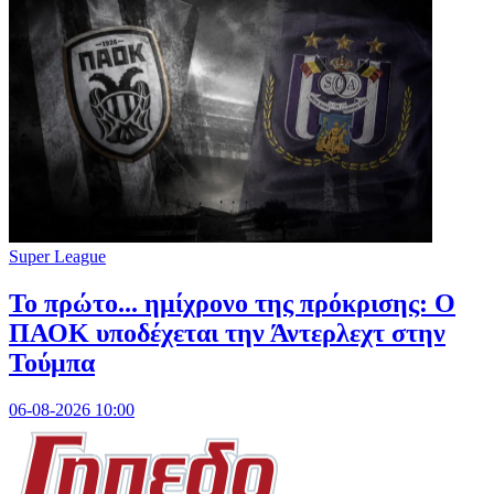
Super League
Το πρώτο... ημίχρονο της πρόκρισης: Ο
ΠΑΟΚ υποδέχεται την Άντερλεχτ στην
Τούμπα
06-08-2026 10:00