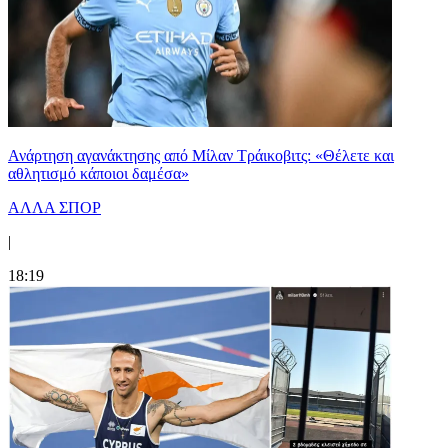
Ανάρτηση αγανάκτησης από Μίλαν Τράικοβιτς: «Θέλετε και
αθλητισμό κάποιοι δαμέσα»
ΑΛΛΑ ΣΠΟΡ
|
18:19