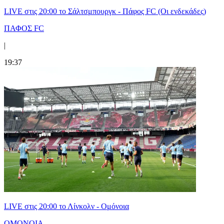
LIVE στις 20:00 το Σάλτσμπουργκ - Πάφος FC (Οι ενδεκάδες)
ΠΑΦΟΣ FC
|
19:37
LIVE στις 20:00 το Λίνκολν - Ομόνοια
ΟΜΟΝΟΙΑ