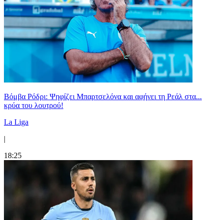
Βόμβα Ρόδρι: Ψηφίζει Μπαρτσελόνα και αφήνει τη Ρεάλ στα...
κρύα του λουτρού!
La Liga
|
18:25