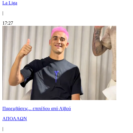
La Liga
|
17:27
Παρεμβάσεις... επιπέδου από Αϊβού
ΑΠΟΛΛΩΝ
|