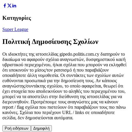
Κατηγορίες
Super League
Πολιτική Δημοσίευσης Σχολίων
Οι ιδιοκτήτες της ιστοσελίδας gipedo.politis.com.cy διατηρούν το
δικαίωμα να αφαιρούν σχόλια αναγνωστών, δυσφημιστικού και/ή
υβριστικού περιεχομένου, ή/και σχόλια που μπορούν να εκληφθεί
ότι υποκινούν το μίσος/τον ρατσισμό ή που παραβιάζουν
οποιαδήποτε άλλη νομοθεσία. Οι συντάκτες των σχολίων αυτών
ευθύνονται προσωπικά για την δημοσίευση τους. Αν κάποιος
αναγνώστης/συντάκτης σχολίου, το οποίο αφαιρείται, θεωρεί ότι
έχει στοιχεία που αποδεικνύουν το αληθές του περιεχομένου του,
μπορεί να τα αποστείλει στην διεύθυνση της ιστοσελίδας για να
διερευνηθούν. Προτρέπουμε τους αναγνώστες μας να κάνουν
report / flag σχόλια που πιστεύουν ότι παραβιάζουν τους πιο πάνω
κανόνες. Σχόλια που περιέχουν URL / links σε οποιαδήποτε
σελίδα, δεν δημοσιεύονται αυτόματα.
Ροή ειδήσεων
Δημοφιλή