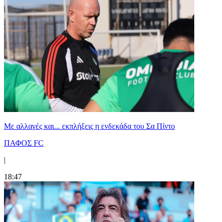
Με αλλαγές και... εκπλήξεις η ενδεκάδα του Σα Πίντο
ΠΑΦΟΣ FC
|
18:47