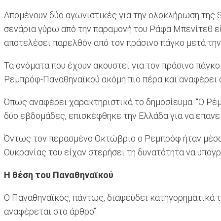
Απομένουν δύο αγωνιστικές για την ολοκλήρωση της St
σενάρια γύρω από την παραμονή του Ράφα Μπενίτεθ εί
αποτελέσει παρελθόν από τον πράσινο πάγκο μετά τ
Τα ονόματα που έχουν ακουστεί για τον πράσινο πάγκο
Ρεμπρόφ-Παναθηναϊκού ακόμη πιο πέρα και αναφέρει ό
Όπως αναφέρει χαρακτηριστικά το δημοσίευμα: “Ο Ρέμ
δύο εβδομάδες, επισκέφθηκε την Ελλάδα για να επανε
Όντως τον περασμένο Οκτώβριο ο Ρεμπρόφ ήταν μέσα σ
Ουκρανίας του είχαν στερήσει τη δυνατότητα να υπογρ
Η θέση του Παναθηναϊκού
Ο Παναθηναϊκός, πάντως, διαψεύδει κατηγορηματικά το
αναφέρεται στο άρθρο”.