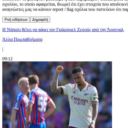
σχολίου, το οποίο αφαιρείται, θεωρεί ότι έχει στοιχεία που αποδει
αναγνώστες μας να κάνουν report / flag σχόλια που πιστεύουν ότι π
Ροή ειδήσεων
Δημοφιλή
Η Νάπολι θέλει να πάρει τον Γκάμπριελ Ζεσούς από την Άρσεναλ
Άλλα Πρωταθλήματα
|
09:12