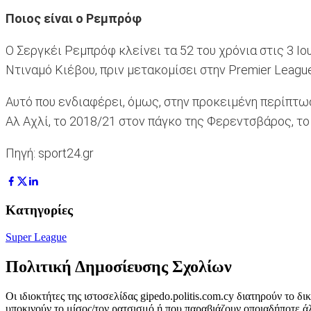
Ποιος είναι ο Ρεμπρόφ
Ο Σεργκέι Ρεμπρόφ κλείνει τα 52 του χρόνια στις 3 Ι
Ντιναμό Κιέβου, πριν μετακομίσει στην Premier Leagu
Αυτό που ενδιαφέρει, όμως, στην προκειμένη περίπτωσ
Αλ Αχλί, το 2018/21 στον πάγκο της Φερεντσβάρος, το
Πηγή: sport24.gr
Κατηγορίες
Super League
Πολιτική Δημοσίευσης Σχολίων
Οι ιδιοκτήτες της ιστοσελίδας gipedo.politis.com.cy διατηρούν το 
υποκινούν το μίσος/τον ρατσισμό ή που παραβιάζουν οποιαδήποτε ά