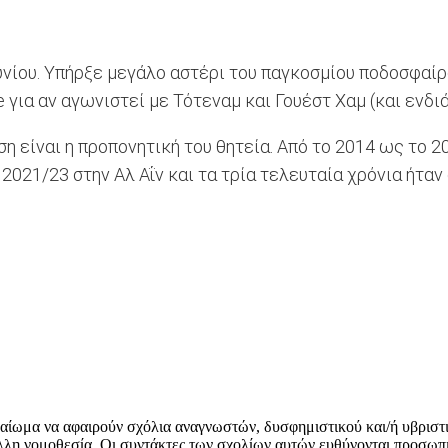
ουνίου. Υπήρξε μεγάλο αστέρι του παγκοσμίου ποδοσφαί
e για αν αγωνιστεί με Τότεναμ και Γουέστ Χαμ (και ενδ
η είναι η προπονητική του θητεία. Από το 2014 ως το 2
 2021/23 στην Αλ Αΐν και τα τρία τελευταία χρόνια ήτα
δικαίωμα να αφαιρούν σχόλια αναγνωστών, δυσφημιστικού και/ή υβριστ
λλη νομοθεσία. Οι συντάκτες των σχολίων αυτών ευθύνονται προσωπι