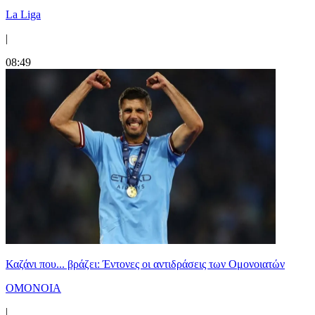
La Liga
|
08:49
Καζάνι που... βράζει: Έντονες οι αντιδράσεις των Ομονοιατών
ΟΜΟΝΟΙΑ
|