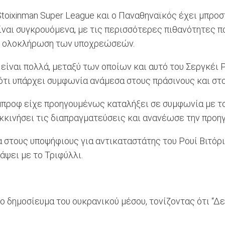
oixinman Super League και ο Παναθηναϊκός έχει μπροστ
ναι συγκρουόμενα, με τις περισσότερες πιθανότητες π
ην ολοκλήρωση των υποχρεώσεών.
 είναι πολλά, μεταξύ των οποίων και αυτό του Σεργκέι
τι υπάρχει συμφωνία ανάμεσα στους πράσινους και στο
προφ είχε προηγουμένως καταλήξει σε συμφωνία με τον
κκινήσει τις διαπραγματεύσεις και ανανέωσε την προη
τους υποψήφιους για αντικαταστάτης του Ρουί Βιτόρια
άψει με το Τριφύλλι.
 δημοσίευμα του ουκρανικού μέσου, τονίζοντας ότι “Δεν