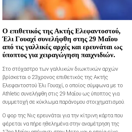
Ο επιθετικός της Ακτής Ελεφαντοστού,
Έλι Γουαχί συνελήφθη στης 29 Μαΐου
από τις γαλλικές αρχές και ερευνάται ως
ύποπτος για χειραγώγηση παιχνιδιών.
Στο στόχαστρο των γαλλικών διωκτικών αρχών
βρίσκεται ο 23χρονος επιθετικός της Ακτής
Ελεφαντοστού Έλι Γουαχί, ο οποίος σύμφωνα με το
Athletic συνελήφθη στις 29 Μαΐου ως ύποπτος για
συμμετοχή σε κύκλωμα παράνομου στοιχηματισμού.
Ο φορ της Νις ερευνάται για την κίτρινη κάρτα που
φέρεται να πήρε ηθελημένα στην αναμέτρηση της
17ης Μαΐου απέναντι στην Μετς και η οποία είχε