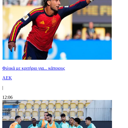
Φιλικά με κριτήριο για... κάποιους
ΑΕΚ
|
12:06