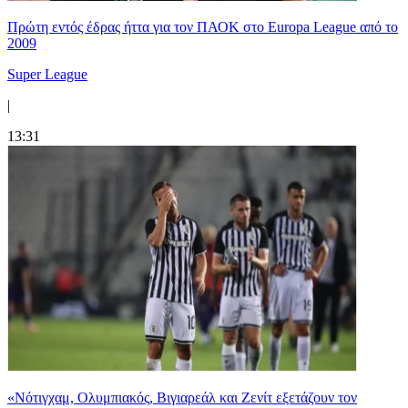
Πρώτη εντός έδρας ήττα για τον ΠΑΟΚ στο Europa League από το
2009
Super League
|
13:31
«Νότιγχαμ, Ολυμπιακός, Βιγιαρεάλ και Ζενίτ εξετάζουν τον