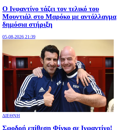
Ο Ινφαντίνο τάζει τον τελικό του
Μουντιάλ στο Μαρόκο με αντάλλαγμα
δημόσια στήριξη
05-08-2026 21:39
ΔΙΕΘΝΗ
Σφοδρή επίθεση Φίγκο σε Ινφαντίνο!