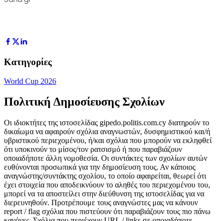
Κατηγορίες
World Cup 2026
Πολιτική Δημοσίευσης Σχολίων
Οι ιδιοκτήτες της ιστοσελίδας gipedo.politis.com.cy διατηρούν το
δικαίωμα να αφαιρούν σχόλια αναγνωστών, δυσφημιστικού και/ή
υβριστικού περιεχομένου, ή/και σχόλια που μπορούν να εκληφθεί
ότι υποκινούν το μίσος/τον ρατσισμό ή που παραβιάζουν
οποιαδήποτε άλλη νομοθεσία. Οι συντάκτες των σχολίων αυτών
ευθύνονται προσωπικά για την δημοσίευση τους. Αν κάποιος
αναγνώστης/συντάκτης σχολίου, το οποίο αφαιρείται, θεωρεί ότι
έχει στοιχεία που αποδεικνύουν το αληθές του περιεχομένου του,
μπορεί να τα αποστείλει στην διεύθυνση της ιστοσελίδας για να
διερευνηθούν. Προτρέπουμε τους αναγνώστες μας να κάνουν
report / flag σχόλια που πιστεύουν ότι παραβιάζουν τους πιο πάνω
κανόνες. Σχόλια που περιέχουν URL / links σε οποιαδήποτε