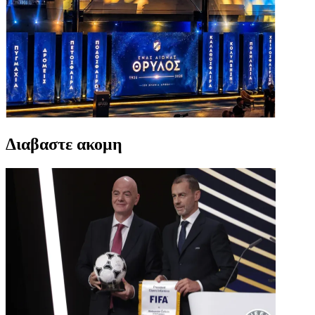
Διαβαστε ακομη