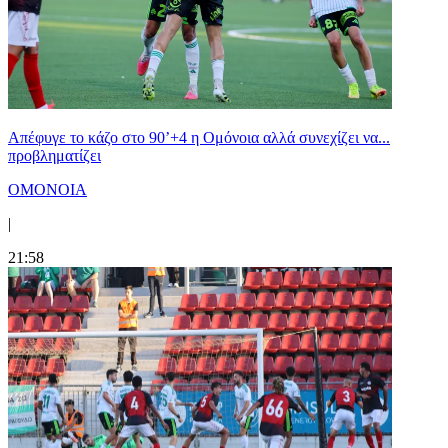
Απέφυγε το κάζο στο 90’+4 η Ομόνοια αλλά συνεχίζει να...
προβληματίζει
ΟΜΟΝΟΙΑ
|
21:58