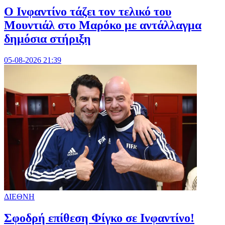
Ο Ινφαντίνο τάζει τον τελικό του
Μουντιάλ στο Μαρόκο με αντάλλαγμα
δημόσια στήριξη
05-08-2026 21:39
ΔΙΕΘΝΗ
Σφοδρή επίθεση Φίγκο σε Ινφαντίνο!