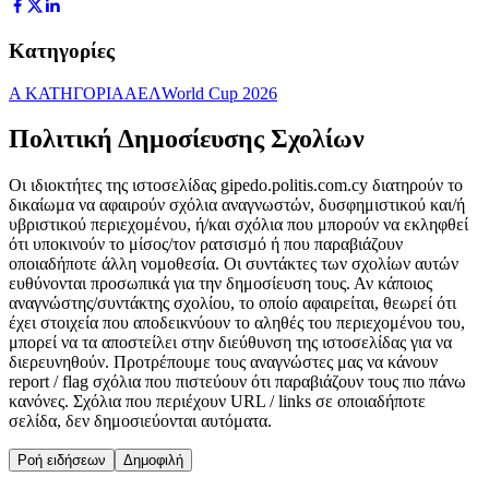
Κατηγορίες
Α ΚΑΤΗΓΟΡΙΑ
ΑΕΛ
World Cup 2026
Πολιτική Δημοσίευσης Σχολίων
Οι ιδιοκτήτες της ιστοσελίδας gipedo.politis.com.cy διατηρούν το
δικαίωμα να αφαιρούν σχόλια αναγνωστών, δυσφημιστικού και/ή
υβριστικού περιεχομένου, ή/και σχόλια που μπορούν να εκληφθεί
ότι υποκινούν το μίσος/τον ρατσισμό ή που παραβιάζουν
οποιαδήποτε άλλη νομοθεσία. Οι συντάκτες των σχολίων αυτών
ευθύνονται προσωπικά για την δημοσίευση τους. Αν κάποιος
αναγνώστης/συντάκτης σχολίου, το οποίο αφαιρείται, θεωρεί ότι
έχει στοιχεία που αποδεικνύουν το αληθές του περιεχομένου του,
μπορεί να τα αποστείλει στην διεύθυνση της ιστοσελίδας για να
διερευνηθούν. Προτρέπουμε τους αναγνώστες μας να κάνουν
report / flag σχόλια που πιστεύουν ότι παραβιάζουν τους πιο πάνω
κανόνες. Σχόλια που περιέχουν URL / links σε οποιαδήποτε
σελίδα, δεν δημοσιεύονται αυτόματα.
Ροή ειδήσεων
Δημοφιλή