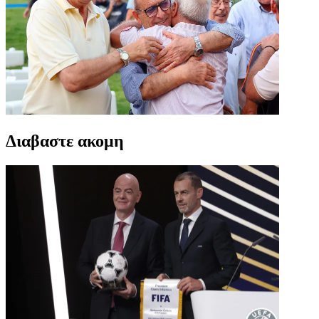
Διαβαστε ακομη