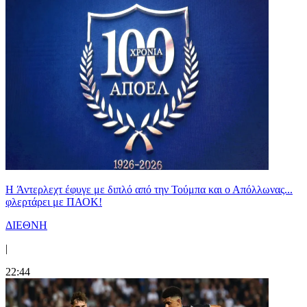
H Άντερλεχτ έφυγε με διπλό από την Τούμπα και ο Απόλλωνας...
φλερτάρει με ΠΑΟΚ!
ΔΙΕΘΝΗ
|
22:44