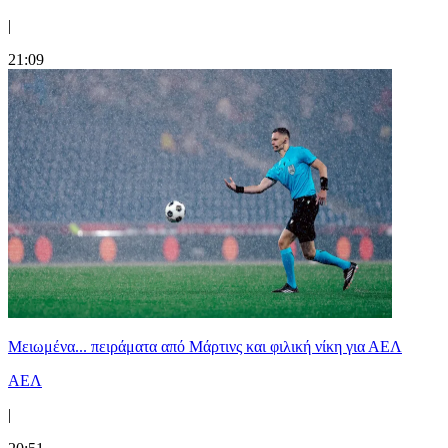
|
21:09
Μειωμένα... πειράματα από Μάρτινς και φιλική νίκη για ΑΕΛ
ΑΕΛ
|