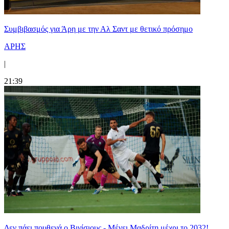
Συμβιβασμός για Άρη με την Αλ Σαντ με θετικό πρόσημο
ΑΡΗΣ
|
21:39
Δεν πάει πουθενά ο Βινίσιους - Μένει Μαδρίτη μέχρι το 2032!