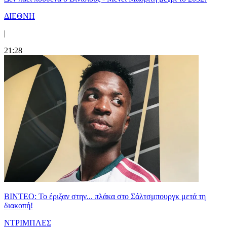
ΔΙΕΘΝΗ
|
21:28
ΒΙΝΤΕΟ: Το έριξαν στην... πλάκα στο Σάλτσμπουργκ μετά τη
διακοπή!
ΝΤΡΙΜΠΛΕΣ