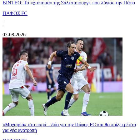
ΒΙΝΤΕΟ: Το «χτύπημα» της Σάλτσμπουργκ που λύγισε την Πάφο
ΠΑΦΟΣ FC
|
07-08-2026
«Μαχαιριά» στο παρά... δύο για την Πάφος FC και θα παίξει ρέστα
για νέα ανατροπή