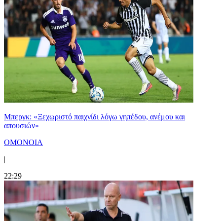
Μπεργκ: «Ξεχωριστό παιχνίδι λόγω γηπέδου, ανέμου και
απουσιών»
ΟΜΟΝΟΙΑ
|
22:29