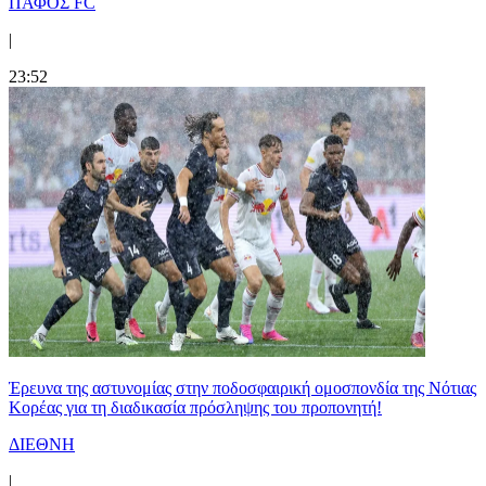
ΠΑΦΟΣ FC
|
23:52
Έρευνα της αστυνομίας στην ποδοσφαιρική ομοσπονδία της Νότιας
Κορέας για τη διαδικασία πρόσληψης του προπονητή!
ΔΙΕΘΝΗ
|