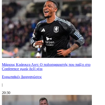
Μάριους Κράιγκερ Λιντ: Ο ποδοσφαιριστής που παίζει στο
Conference χωρίς δεξί χέρι
Ευρωπαϊκές Διοργανώσεις
|
20:30