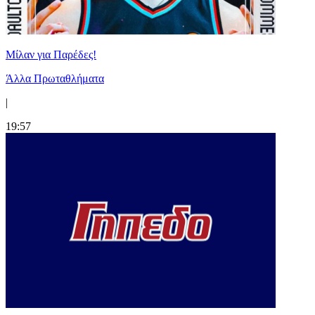
Μίλαν για Παρέδες!
Άλλα Πρωταθλήματα
|
19:57