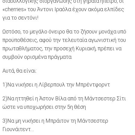
διασυλλογικής διοργάνωσης στη γηραιά ήπειρο, οι
«cherries» του Άντονι Ιραόλα έχουν ακόμα ελπίδες
για το σεντόνι!
Ωστόσο, το μεγάλο όνειρο θα το ζήσουν μονάχα υπό
προϋποθέσεις, αφού την τελευταία αγωνιστική του
πρωταθλήματος, την προσεχή Κυριακή, πρέπει να
συμβούν ορισμένα πράγματα.
Αυτά, θα είναι:
1)Να νικήσει η Λίβερπουλ την Μπρέντφορντ
2)Να ηττηθεί η Άστον Βίλα από τη Μάντσεστερ Σίτι
ώστε να υποχωρήσει στην 5η θέση
3)Να μη νικήσει η Μπράιτον τη Μάντσεστερ
Γιουνάιτεντ…