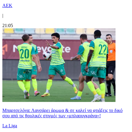
ΑΕΚ
|
21:05
Μπαρτσελόνα: Λανσάρει άρωμα & σε καλεί να φτιάξεις το δικό
σου από τις θρυλικές στιγμές των «μπλαουγκράνα»!
La Liga