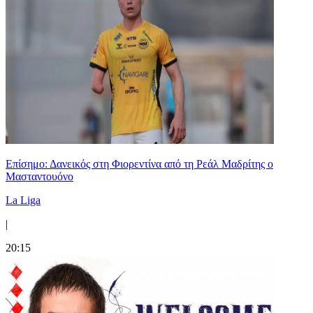
Επίσημο: Δανεικός στη Φιορεντίνα από τη Ρεάλ Μαδρίτης ο
Μασταντουόνο
La Liga
|
20:15