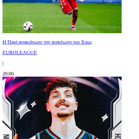
Η Παρί ανακοίνωσε την ανανέωση του Χομς
EUROLEAGUE
|
20:00