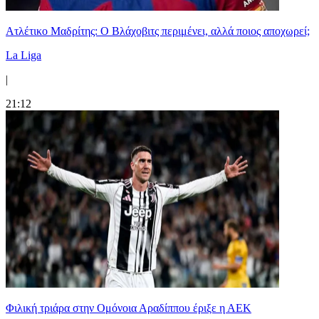
Ατλέτικο Μαδρίτης: Ο Βλάχοβιτς περιμένει, αλλά ποιος αποχωρεί;
La Liga
|
21:12
Φιλική τριάρα στην Ομόνοια Αραδίππου έριξε η ΑΕΚ