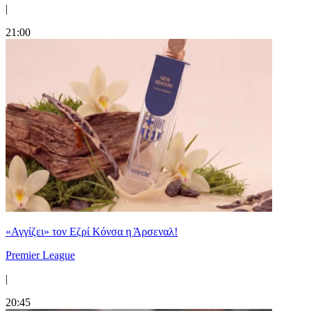
|
21:00
«Αγγίζει» τον Εζρί Κόνσα η Άρσεναλ!
Premier League
|
20:45