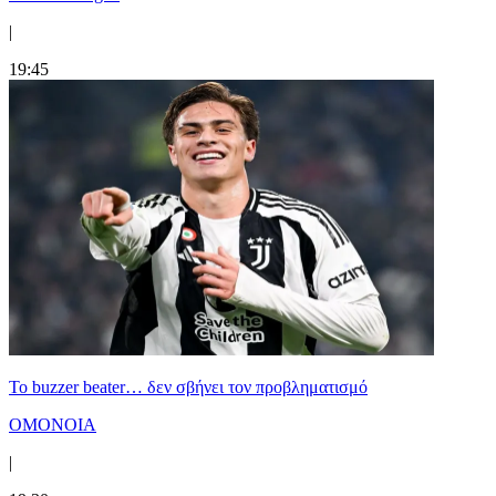
|
19:45
Το buzzer beater… δεν σβήνει τoν προβληματισμό
ΟΜΟΝΟΙΑ
|