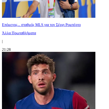
Επόμενος... σταθμός MLS για τον Σέρχι Ρομπέρτο
Άλλα Πρωταθλήματα
|
21:28