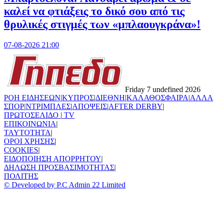
καλεί να φτιάξεις το δικό σου από τις
θρυλικές στιγμές των «μπλαουγκράνα»!
07-08-2026 21:00
Friday 7 undefined 2026
ΡΟΗ ΕΙΔΗΣΕΩΝ
|
ΚΥΠΡΟΣ
|
ΔΙΕΘΝΗ
|
ΚΑΛΑΘΟΣΦΑΙΡΑ
|
ΑΛΛΑ
ΣΠΟΡ
|
ΝΤΡΙΜΠΛΕΣ
|
ΑΠΟΨΕΙΣ
|
AFTER DERBY
|
ΠΡΩΤΟΣΕΛΙΔΟ
|
TV
ΕΠΙΚΟΙΝΩΝΙΑ
|
TAYTOTHTA
|
ΟΡΟΙ ΧΡΗΣΗΣ
|
COOKIES
|
ΕΙΔΟΠΟΙΗΣΗ ΑΠΟΡΡΗΤΟΥ
|
ΔΗΛΩΣΗ ΠΡΟΣΒΑΣΙΜΟΤΗΤΑΣ
|
ΠΟΛΙΤΗΣ
© Developed by P.C Admin 22 Limited