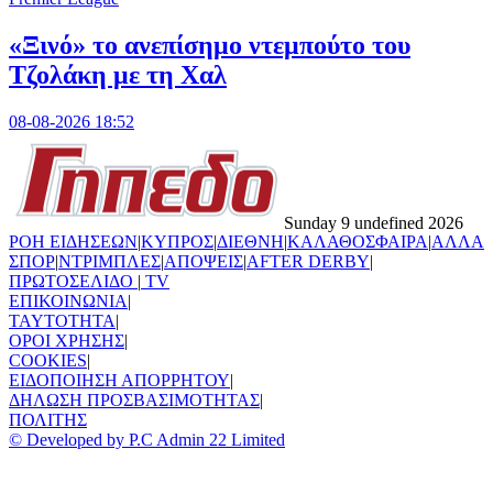
«Ξινό» το ανεπίσημο ντεμπούτο του
Τζολάκη με τη Χαλ
08-08-2026 18:52
Sunday 9 undefined 2026
ΡΟΗ ΕΙΔΗΣΕΩΝ
|
ΚΥΠΡΟΣ
|
ΔΙΕΘΝΗ
|
ΚΑΛΑΘΟΣΦΑΙΡΑ
|
ΑΛΛΑ
ΣΠΟΡ
|
ΝΤΡΙΜΠΛΕΣ
|
ΑΠΟΨΕΙΣ
|
AFTER DERBY
|
ΠΡΩΤΟΣΕΛΙΔΟ
|
TV
ΕΠΙΚΟΙΝΩΝΙΑ
|
TAYTOTHTA
|
ΟΡΟΙ ΧΡΗΣΗΣ
|
COOKIES
|
ΕΙΔΟΠΟΙΗΣΗ ΑΠΟΡΡΗΤΟΥ
|
ΔΗΛΩΣΗ ΠΡΟΣΒΑΣΙΜΟΤΗΤΑΣ
|
ΠΟΛΙΤΗΣ
© Developed by P.C Admin 22 Limited