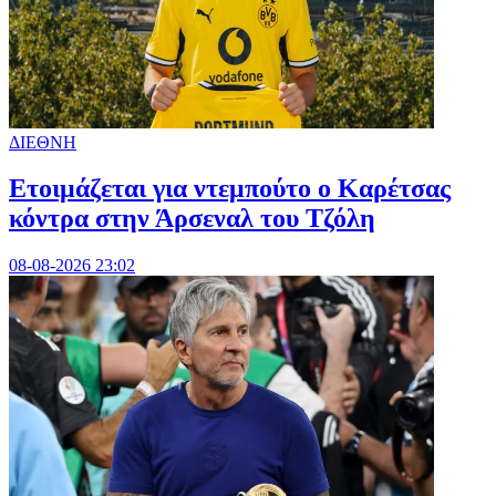
ΔΙΕΘΝΗ
Ετοιμάζεται για ντεμπούτο ο Καρέτσας
κόντρα στην Άρσεναλ του Τζόλη
08-08-2026 23:02