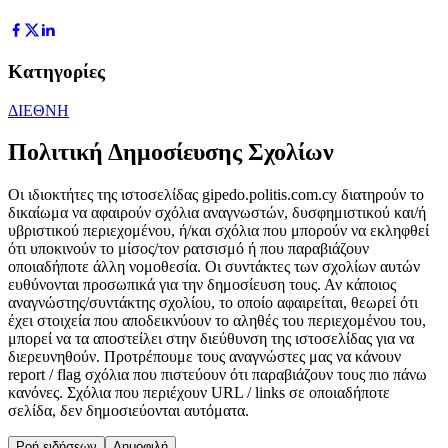
Κατηγορίες
ΔΙΕΘΝΗ
Πολιτική Δημοσίευσης Σχολίων
Οι ιδιοκτήτες της ιστοσελίδας gipedo.politis.com.cy διατηρούν το
δικαίωμα να αφαιρούν σχόλια αναγνωστών, δυσφημιστικού και/ή
υβριστικού περιεχομένου, ή/και σχόλια που μπορούν να εκληφθεί
ότι υποκινούν το μίσος/τον ρατσισμό ή που παραβιάζουν
οποιαδήποτε άλλη νομοθεσία. Οι συντάκτες των σχολίων αυτών
ευθύνονται προσωπικά για την δημοσίευση τους. Αν κάποιος
αναγνώστης/συντάκτης σχολίου, το οποίο αφαιρείται, θεωρεί ότι
έχει στοιχεία που αποδεικνύουν το αληθές του περιεχομένου του,
μπορεί να τα αποστείλει στην διεύθυνση της ιστοσελίδας για να
διερευνηθούν. Προτρέπουμε τους αναγνώστες μας να κάνουν
report / flag σχόλια που πιστεύουν ότι παραβιάζουν τους πιο πάνω
κανόνες. Σχόλια που περιέχουν URL / links σε οποιαδήποτε
σελίδα, δεν δημοσιεύονται αυτόματα.
Ροή ειδήσεων
Δημοφιλή