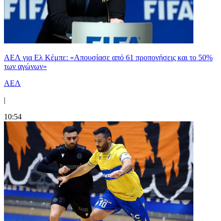
ΑΕΛ για Ελ Κέμπε: «Απουσίασε από 61 προπονήσεις και το 50%
των αγώνων»
ΑΕΛ
|
10:54