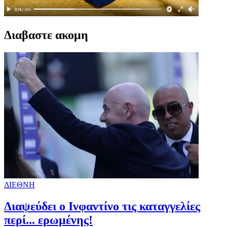
Διαβαστε ακομη
ΔΙΕΘΝΗ
Διαψεύδει ο Ινφαντίνο τις καταγγελίες
περί... ερωμένης!