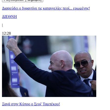
Διαψεύδει ο Ινφαντίνο τις καταγγελίες περί... ερωμένης!
ΔΙΕΘΝΗ
|
12:28
Ξανά στην Κύπρο ο Σερζ Ταμπέκου!