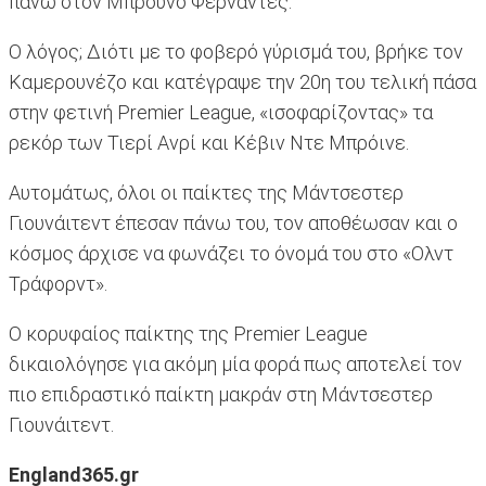
πάνω στον Μπρούνο Φερνάντες.
Ο λόγος; Διότι με το φοβερό γύρισμά του, βρήκε τον
Καμερουνέζο και κατέγραψε την 20η του τελική πάσα
στην φετινή Premier League, «ισοφαρίζοντας» τα
ρεκόρ των Τιερί Ανρί και Κέβιν Ντε Μπρόινε.
Αυτομάτως, όλοι οι παίκτες της Μάντσεστερ
Γιουνάιτεντ έπεσαν πάνω του, τον αποθέωσαν και ο
κόσμος άρχισε να φωνάζει το όνομά του στο «Ολντ
Τράφορντ».
Ο κορυφαίος παίκτης της Premier League
δικαιολόγησε για ακόμη μία φορά πως αποτελεί τον
πιο επιδραστικό παίκτη μακράν στη Μάντσεστερ
Γιουνάιτεντ.
England365.gr