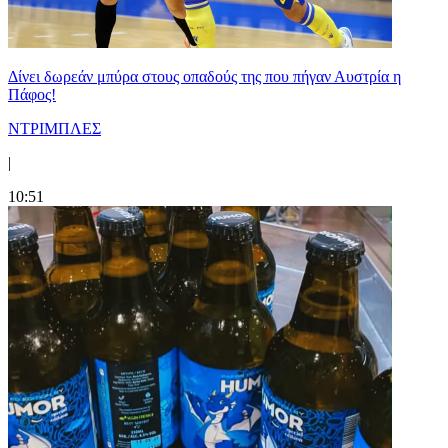
Δίνει δωρεάν μπύρα στους οπαδούς της που πήγαν Αυστρία η
Πάφος!
ΝΤΡΙΜΠΛΕΣ
|
10:51