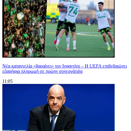
Νέα καταγγελία «βαραίνει» τον Ινφαντίνο – Η UEFA επιβεβαιώνει
εξαψήφια πληρωμή σε πρώην συνεργάτιδα
11:05