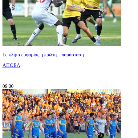
Σε κλίμα ευφορίας η πρώτη... παράσταση
ΑΠΟΕΛ
|
09:00