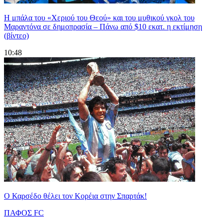
Η μπάλα του «Χεριού του Θεού» και του μυθικού γκολ του
Μαραντόνα σε δημοπρασία – Πάνω από $10 εκατ. η εκτίμηση
(βίντεο)
10:48
Ο Καρσέδο θέλει τον Κορέια στην Σπαρτάκ!
ΠΑΦΟΣ FC