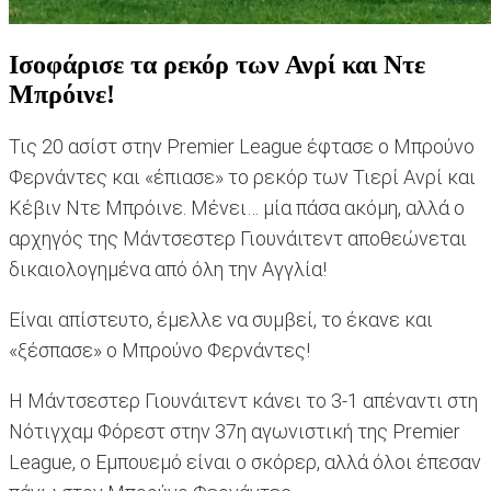
Ισοφάρισε τα ρεκόρ των Ανρί και Ντε
Μπρόινε!
Τις 20 ασίστ στην Premier League έφτασε ο Μπρούνο
Φερνάντες και «έπιασε» το ρεκόρ των Τιερί Ανρί και
Κέβιν Ντε Μπρόινε. Μένει… μία πάσα ακόμη, αλλά ο
αρχηγός της Μάντσεστερ Γιουνάιτεντ αποθεώνεται
δικαιολογημένα από όλη την Αγγλία!
Είναι απίστευτο, έμελλε να συμβεί, το έκανε και
«ξέσπασε» ο Μπρούνο Φερνάντες!
Η Μάντσεστερ Γιουνάιτεντ κάνει το 3-1 απέναντι στη
Νότιγχαμ Φόρεστ στην 37η αγωνιστική της Premier
League, ο Εμπουεμό είναι ο σκόρερ, αλλά όλοι έπεσαν