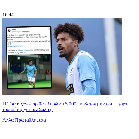
|
10:44
Η Τραμπζονσπόρ θα πληρώνει 5.000 ευρώ τον μήνα σε... χαρτί
τουαλέτας για τον Σαλάχ!
Άλλα Πρωταθλήματα
|