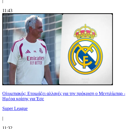
|
11:43
Ολυμπιακός: Ετοιμάζει αλλαγές για την πρόκριση ο Μεντιλίμπαρ -
Ημέρα κρίσης για Έσε
Super League
|
11:32