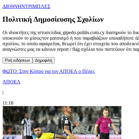
ΔΙΕΘΝΗ
ΝΤΡΙΜΠΛΕΣ
Πολιτική Δημοσίευσης Σχολίων
Οι ιδιοκτήτες της ιστοσελίδας gipedo.politis.com.cy διατηρούν το 
υποκινούν το μίσος/τον ρατσισμό ή που παραβιάζουν οποιαδήποτε ά
σχολίου, το οποίο αφαιρείται, θεωρεί ότι έχει στοιχεία που αποδει
αναγνώστες μας να κάνουν report / flag σχόλια που πιστεύουν ότι π
Ροή ειδήσεων
Δημοφιλή
ΦΩΤΟ: Στην Κύπρο για τον ΑΠΟΕΛ ο Πέρες
ΑΠΟΕΛ
|
11:18