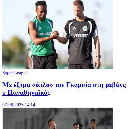
Super League
Mε έξτρα «όπλο» τον Γκαρσία στη ρεβάνς
ο Παναθηναϊκός
07-08-2026 14:14