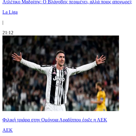
Ατλέτικο Μαδρίτης: Ο Βλάχοβιτς περιμένει, αλλά ποιος αποχωρεί;
La Liga
|
21:12
Φιλική τριάρα στην Ομόνοια Αραδίππου έριξε η ΑΕΚ
ΑΕΚ