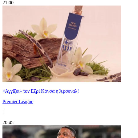
21:00
«Αγγίζει» τον Εζρί Κόνσα η Άρσεναλ!
Premier League
|
20:45