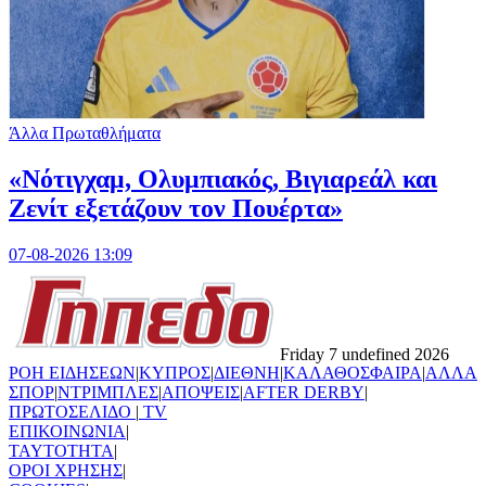
Άλλα Πρωταθλήματα
«Νότιγχαμ, Ολυμπιακός, Βιγιαρεάλ και
Ζενίτ εξετάζουν τον Πουέρτα»
07-08-2026 13:09
Friday 7 undefined 2026
ΡΟΗ ΕΙΔΗΣΕΩΝ
|
ΚΥΠΡΟΣ
|
ΔΙΕΘΝΗ
|
ΚΑΛΑΘΟΣΦΑΙΡΑ
|
ΑΛΛΑ
ΣΠΟΡ
|
ΝΤΡΙΜΠΛΕΣ
|
ΑΠΟΨΕΙΣ
|
AFTER DERBY
|
ΠΡΩΤΟΣΕΛΙΔΟ
|
TV
ΕΠΙΚΟΙΝΩΝΙΑ
|
TAYTOTHTA
|
ΟΡΟΙ ΧΡΗΣΗΣ
|