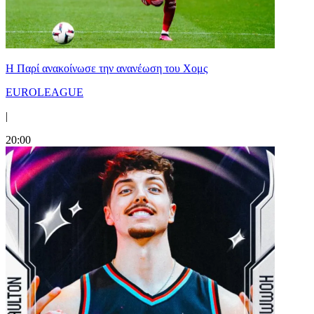
Η Παρί ανακοίνωσε την ανανέωση του Χομς
EUROLEAGUE
|
20:00