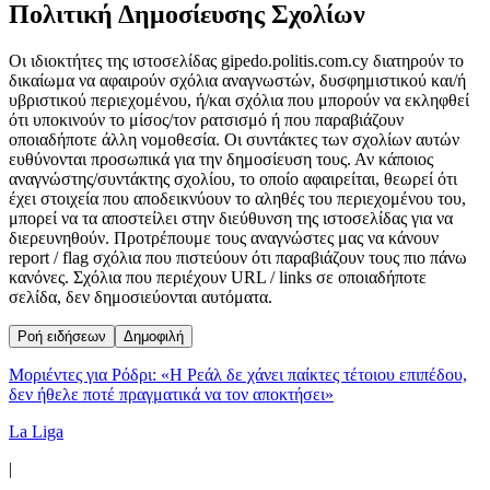
Πολιτική Δημοσίευσης Σχολίων
Οι ιδιοκτήτες της ιστοσελίδας gipedo.politis.com.cy διατηρούν το
δικαίωμα να αφαιρούν σχόλια αναγνωστών, δυσφημιστικού και/ή
υβριστικού περιεχομένου, ή/και σχόλια που μπορούν να εκληφθεί
ότι υποκινούν το μίσος/τον ρατσισμό ή που παραβιάζουν
οποιαδήποτε άλλη νομοθεσία. Οι συντάκτες των σχολίων αυτών
ευθύνονται προσωπικά για την δημοσίευση τους. Αν κάποιος
αναγνώστης/συντάκτης σχολίου, το οποίο αφαιρείται, θεωρεί ότι
έχει στοιχεία που αποδεικνύουν το αληθές του περιεχομένου του,
μπορεί να τα αποστείλει στην διεύθυνση της ιστοσελίδας για να
διερευνηθούν. Προτρέπουμε τους αναγνώστες μας να κάνουν
report / flag σχόλια που πιστεύουν ότι παραβιάζουν τους πιο πάνω
κανόνες. Σχόλια που περιέχουν URL / links σε οποιαδήποτε
σελίδα, δεν δημοσιεύονται αυτόματα.
Ροή ειδήσεων
Δημοφιλή
Μοριέντες για Ρόδρι: «Η Ρεάλ δε χάνει παίκτες τέτοιου επιπέδου,
δεν ήθελε ποτέ πραγματικά να τον αποκτήσει»
La Liga
|