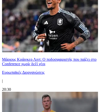
Μάριους Κράιγκερ Λιντ: Ο ποδοσφαιριστής που παίζει στο
Conference χωρίς δεξί χέρι
Ευρωπαϊκές Διοργανώσεις
|
20:30