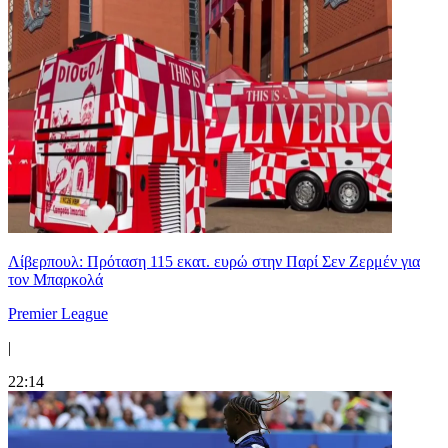
Λίβερπουλ: Πρόταση 115 εκατ. ευρώ στην Παρί Σεν Ζερμέν για
τον Μπαρκολά
Premier League
|
22:14