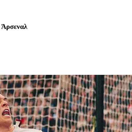
ν Άρσεναλ