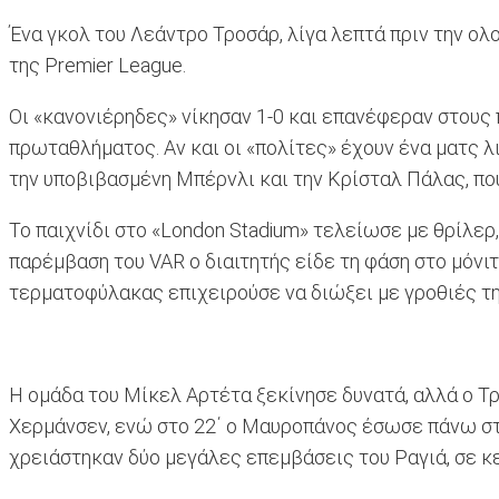
Ένα γκολ του Λεάντρο Τροσάρ, λίγα λεπτά πριν την ολ
της Premier League.
Οι «κανονιέρηδες» νίκησαν 1-0 και επανέφεραν στους
πρωταθλήματος. Αν και οι «πολίτες» έχουν ένα ματς λ
την υποβιβασμένη Μπέρνλι και την Κρίσταλ Πάλας, που
Το παιχνίδι στο «London Stadium» τελείωσε με θρίλερ
παρέμβαση του VAR ο διαιτητής είδε τη φάση στο μόνιτ
τερματοφύλακας επιχειρούσε να διώξει με γροθιές τη
Η ομάδα του Μίκελ Αρτέτα ξεκίνησε δυνατά, αλλά ο Τ
Χερμάνσεν, ενώ στο 22΄ ο Μαυροπάνος έσωσε πάνω στη
χρειάστηκαν δύο μεγάλες επεμβάσεις του Ραγιά, σε κεφ