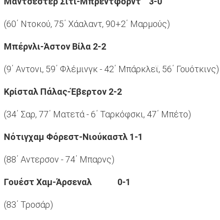
Μάντσεστερ Σίτι-Μπρέντφορντ 3-0
(60΄ Ντοκού, 75΄ Χάαλαντ, 90+2΄ Μαρμούς)
Μπέρνλι-Άστον Βίλα
2-2
(9΄ Αντονι, 59΄ Φλέμινγκ - 42΄ Μπάρκλεϊ, 56΄ Γουότκινς)
Κρίσταλ Πάλας-Έβερτον 2-2
(34΄ Σαρ, 77΄ Ματετά - 6΄ Ταρκόφσκι, 47΄ Μπέτο)
Νότιγχαμ Φόρεστ-Νιούκαστλ 1-1
(88΄ Αντερσον - 74΄ Μπαρνς)
Γουέστ Χαμ-Άρσεναλ 0-1
(83΄ Τροσάρ)