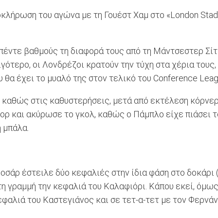
οκλήρωση του αγώνα με τη Γουέστ Χαμ στο «London Stad
 πέντε βαθμούς τη διαφορά τους από τη Μάντσεστερ Σίτ
ιγότερο, οι Λονδρέζοι κρατούν την τύχη στα χέρια τους
 θα έχει το μυαλό της στον τελικό του Conference Leag
, καθώς στις καθυστερήσεις, μετά από εκτέλεση κόρνερ,
ορ και ακύρωσε το γκολ, καθώς ο Πάμπλο είχε πιάσει το
 μπάλα.
ροσάρ έστειλε δύο κεφαλιές στην ίδια φάση στο δοκάρι
 γραμμή την κεφαλιά του Καλαφιόρι. Κάπου εκεί, όμως
αλιά του Καστεγιάνος και σε τετ-α-τετ με τον Φερνάντ