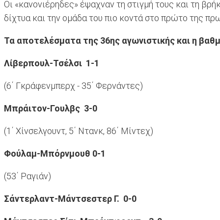
Οι «κανονιέρηδες» έψαχναν τη στιγμή τους και τη βρήκ
δίχτυα και την ομάδα του πιο κοντά στο πρώτο της πρ
Τα αποτελέσματα της 36ης αγωνιστικής και η βαθμ
Λίβερπουλ-Τσέλσι 1-1
(6΄ Γκράφενμπερχ - 35΄ Φερνάντες)
Μπράιτον-Γουλβς 3-0
(1΄ Χίνσελγουντ, 5΄ Ντανκ, 86΄ Μίντεχ)
Φούλαμ-Μπόρνμουθ 0-1
(53΄ Ραγιάν)
Σάντερλαντ-Μάντσεστερ Γ. 0-0