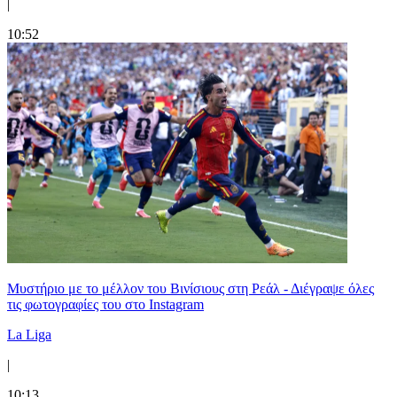
|
10:52
Μυστήριο με το μέλλον του Βινίσιους στη Ρεάλ - Διέγραψε όλες
τις φωτογραφίες του στο Instagram
La Liga
|
10:13