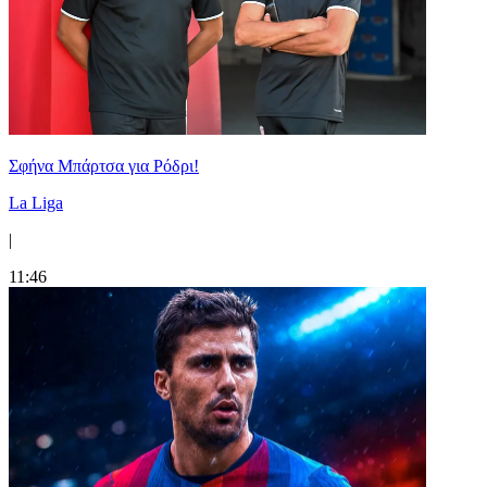
Σφήνα Μπάρτσα για Ρόδρι!
La Liga
|
11:46