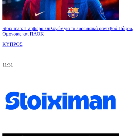
Stoiximan: Πληθώρα επιλογών για τα ευρωπαϊκά ραντεβού Πάφου,
Ομόνοιας και ΠΑΟΚ
ΚΥΠΡΟΣ
|
11:31