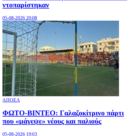
ντοπαρίστηκαν
05-08-2026 20:08
ΑΠΟΕΛ
ΦΩΤΟ-ΒΙΝΤΕΟ: Γαλαζοκίτρινο πάρτι
που «μάγεψε» νέους και παλιούς
05-08-2026 19:03