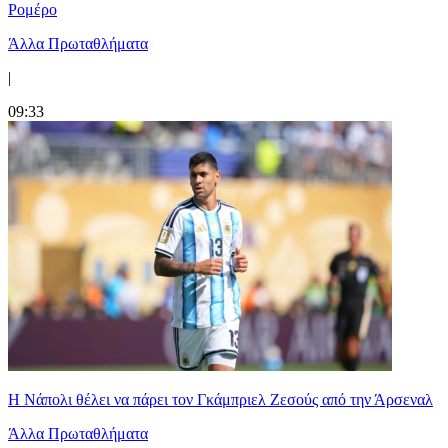
Ρομέρο
Άλλα Πρωταθλήματα
|
09:33
Η Νάπολι θέλει να πάρει τον Γκάμπριελ Ζεσούς από την Άρσεναλ
Άλλα Πρωταθλήματα