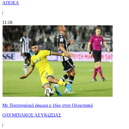
ΑΠΟΕΛ
|
11:18
Με Πορτογαλικό άρωμα ο 16ος στον Ολυμπιακό
ΟΛΥΜΠΙΑΚΟΣ ΛΕΥΚΩΣΙΑΣ
|