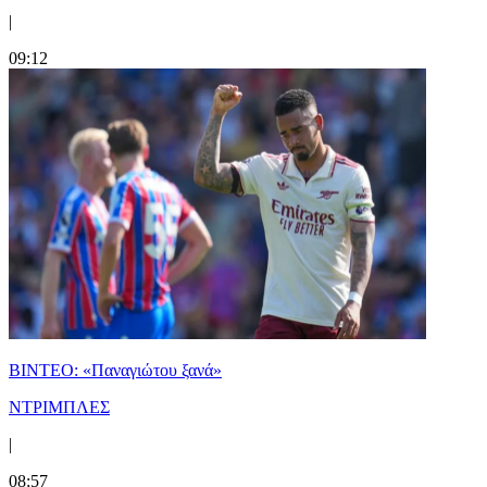
|
09:12
ΒΙΝΤΕΟ: «Παναγιώτου ξανά»
ΝΤΡΙΜΠΛΕΣ
|
08:57