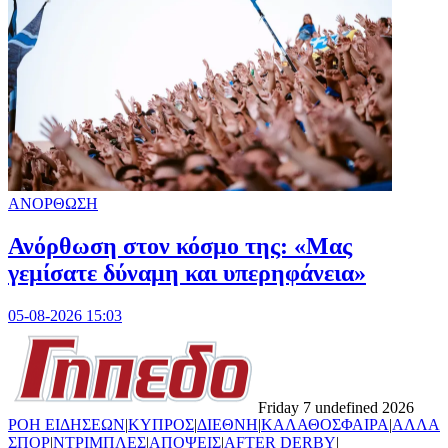
ΑΝΟΡΘΩΣΗ
Ανόρθωση στον κόσμο της: «Μας
γεμίσατε δύναμη και υπερηφάνεια»
05-08-2026 15:03
Friday 7 undefined 2026
ΡΟΗ ΕΙΔΗΣΕΩΝ
|
ΚΥΠΡΟΣ
|
ΔΙΕΘΝΗ
|
ΚΑΛΑΘΟΣΦΑΙΡΑ
|
ΑΛΛΑ
ΣΠΟΡ
|
ΝΤΡΙΜΠΛΕΣ
|
ΑΠΟΨΕΙΣ
|
AFTER DERBY
|