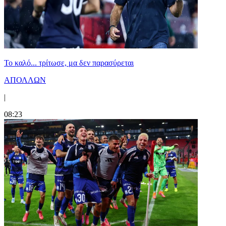
Το καλό... τρίτωσε, μα δεν παρασύρεται
ΑΠΟΛΛΩΝ
|
08:23