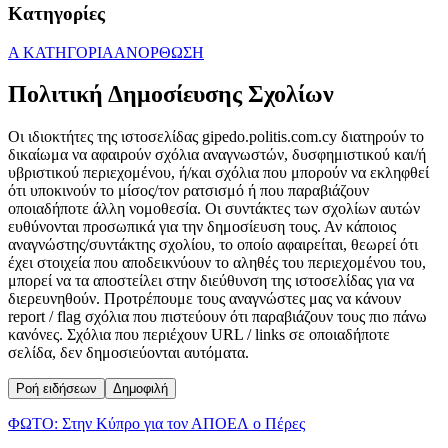
Κατηγορίες
Α ΚΑΤΗΓΟΡΙΑ
ΑΝΟΡΘΩΣΗ
Πολιτική Δημοσίευσης Σχολίων
Οι ιδιοκτήτες της ιστοσελίδας gipedo.politis.com.cy διατηρούν το
δικαίωμα να αφαιρούν σχόλια αναγνωστών, δυσφημιστικού και/ή
υβριστικού περιεχομένου, ή/και σχόλια που μπορούν να εκληφθεί
ότι υποκινούν το μίσος/τον ρατσισμό ή που παραβιάζουν
οποιαδήποτε άλλη νομοθεσία. Οι συντάκτες των σχολίων αυτών
ευθύνονται προσωπικά για την δημοσίευση τους. Αν κάποιος
αναγνώστης/συντάκτης σχολίου, το οποίο αφαιρείται, θεωρεί ότι
έχει στοιχεία που αποδεικνύουν το αληθές του περιεχομένου του,
μπορεί να τα αποστείλει στην διεύθυνση της ιστοσελίδας για να
διερευνηθούν. Προτρέπουμε τους αναγνώστες μας να κάνουν
report / flag σχόλια που πιστεύουν ότι παραβιάζουν τους πιο πάνω
κανόνες. Σχόλια που περιέχουν URL / links σε οποιαδήποτε
σελίδα, δεν δημοσιεύονται αυτόματα.
Ροή ειδήσεων
Δημοφιλή
ΦΩΤΟ: Στην Κύπρο για τον ΑΠΟΕΛ ο Πέρες