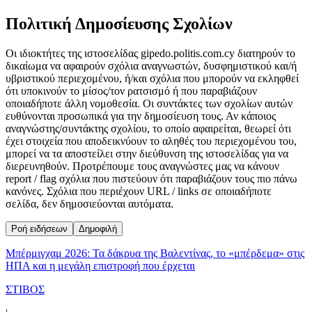
Πολιτική Δημοσίευσης Σχολίων
Οι ιδιοκτήτες της ιστοσελίδας gipedo.politis.com.cy διατηρούν το
δικαίωμα να αφαιρούν σχόλια αναγνωστών, δυσφημιστικού και/ή
υβριστικού περιεχομένου, ή/και σχόλια που μπορούν να εκληφθεί
ότι υποκινούν το μίσος/τον ρατσισμό ή που παραβιάζουν
οποιαδήποτε άλλη νομοθεσία. Οι συντάκτες των σχολίων αυτών
ευθύνονται προσωπικά για την δημοσίευση τους. Αν κάποιος
αναγνώστης/συντάκτης σχολίου, το οποίο αφαιρείται, θεωρεί ότι
έχει στοιχεία που αποδεικνύουν το αληθές του περιεχομένου του,
μπορεί να τα αποστείλει στην διεύθυνση της ιστοσελίδας για να
διερευνηθούν. Προτρέπουμε τους αναγνώστες μας να κάνουν
report / flag σχόλια που πιστεύουν ότι παραβιάζουν τους πιο πάνω
κανόνες. Σχόλια που περιέχουν URL / links σε οποιαδήποτε
σελίδα, δεν δημοσιεύονται αυτόματα.
Ροή ειδήσεων
Δημοφιλή
Μπέρμιγχαμ 2026: Τα δάκρυα της Βαλεντίνας, το «μπέρδεμα» στις
ΗΠΑ και η μεγάλη επιστροφή που έρχεται
ΣΤΙΒΟΣ