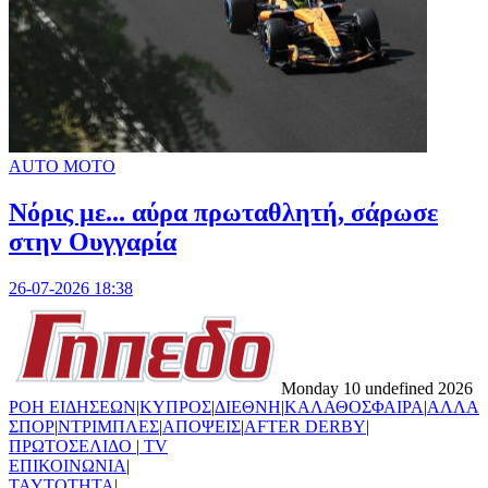
AUTO MOTO
Νόρις με... αύρα πρωταθλητή, σάρωσε
στην Ουγγαρία
26-07-2026 18:38
Monday 10 undefined 2026
ΡΟΗ ΕΙΔΗΣΕΩΝ
|
ΚΥΠΡΟΣ
|
ΔΙΕΘΝΗ
|
ΚΑΛΑΘΟΣΦΑΙΡΑ
|
ΑΛΛΑ
ΣΠΟΡ
|
ΝΤΡΙΜΠΛΕΣ
|
ΑΠΟΨΕΙΣ
|
AFTER DERBY
|
ΠΡΩΤΟΣΕΛΙΔΟ
|
TV
ΕΠΙΚΟΙΝΩΝΙΑ
|
TAYTOTHTA
|