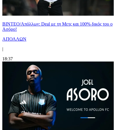
ΒΙΝΤΕΟ/Απόλλων: Deal με τη Μετς και 100% δικός του ο
Ασόρο!
ΑΠΟΛΛΩΝ
|
18:37