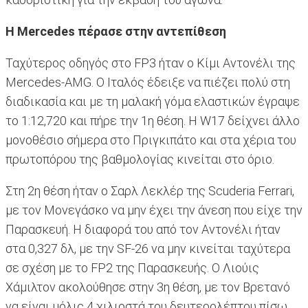
H Mercedes πέρασε στην αντεπίθεση
Ταχύτερος οδηγός στο FP3 ήταν ο Κίμι Αντονέλι της
Mercedes-AMG. O Ιταλός έδειξε να πιέζει πολύ στη
διαδικασία και με τη μαλακή γόμα ελαστικών έγραψε
το 1:12,720 και πήρε την 1η θέση. Η W17 δείχνει άλλο
μονοθέσιο σήμερα στο Πριγκιπάτο και στα χέρια του
πρωτοπόρου της βαθμολογίας κινείται στο όριο.
Στη 2η θέση ήταν ο Σαρλ Λεκλέρ της Scuderia Ferrari,
με τον Μονεγάσκο να μην έχει την άνεση που είχε την
Παρασκευή. Η διαφορά του από τον Αντονέλι ήταν
στα 0,327 δλ, με την SF-26 να μην κινείται ταχύτερα
σε σχέση με το FP2 της Παρασκευής. Ο Λιούις
Χάμιλτον ακολούθησε στην 3η θέση, με τον Βρετανό
να είναι μόλις 4 χιλιοστά του δευτερολέπτου πίσω