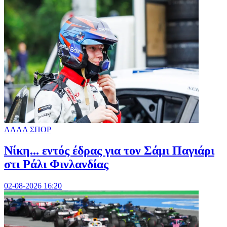
ΑΛΛΑ ΣΠΟΡ
Νίκη... εντός έδρας για τον Σάμι Παγιάρι
στι Ράλι Φινλανδίας
02-08-2026 16:20