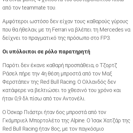
από τον teammate του.
Αμφότεροι ωστόσο δεν είχαν τους καθαρούς γύρους
που θα ήθελαν, με τη Ferrari να βλέπει τη Mercedes να
δείχνει το πραγματικό της πρόσωπο στο FP3.
Οι υπόλοιποι σε ρόλο παρατηρητή
Παρότι δεν έκανε καθαρή προσπάθεια, ο Τζορτζ
Ράσελ πήρε την 4η θέση μπροστά από τον Μαξ
Φερστάπεν της Red Bull Racing. O Ολλανδός δεν
κατάφερε να βελτιώσει το χθεσινό του χρόνο και
ήταν 0,9 δλ πίσω από τον Αντονέλι.
Ο Όσκαρ Πιάστρι ήταν 6ος μπροστά από τον
Γκάμπριελ Μπορτολέτο της Alpine. O Ίσακ Χατζάρ της
Red Bull Racing ήταν 8ος, με τον παγκόσμιο