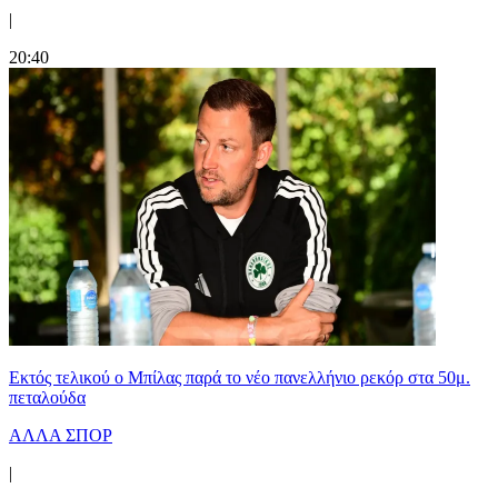
|
20:40
Εκτός τελικού ο Μπίλας παρά το νέο πανελλήνιο ρεκόρ στα 50μ.
πεταλούδα
ΑΛΛΑ ΣΠΟΡ
|