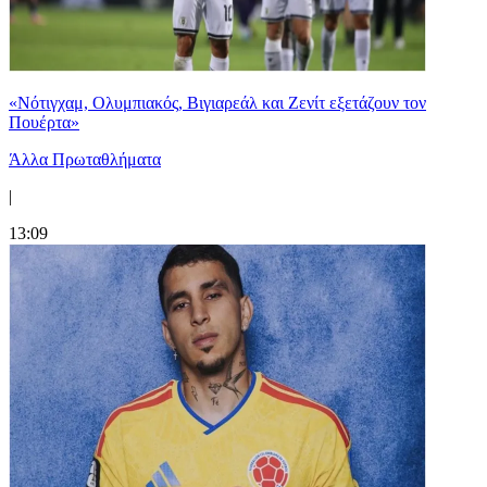
«Νότιγχαμ, Ολυμπιακός, Βιγιαρεάλ και Ζενίτ εξετάζουν τον
Πουέρτα»
Άλλα Πρωταθλήματα
|
13:09