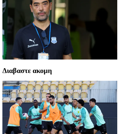
Διαβαστε ακομη