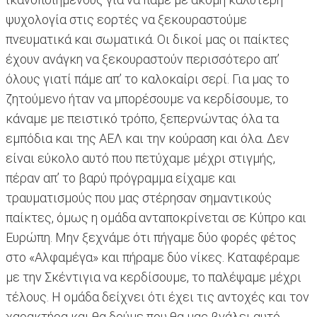
ψυχολογία στις εορτές να ξεκουραστούμε
πνευματικά και σωματικά. Οι δικοί μας οι παίκτες
έχουν ανάγκη να ξεκουραστούν περισσότερο απ’
όλους γιατί πάμε απ’ το καλοκαίρι σερί. Για μας το
ζητούμενο ήταν να μπορέσουμε να κερδίσουμε, το
κάναμε με πειστικό τρόπο, ξεπερνώντας όλα τα
εμπόδια και της ΑΕΛ και την κούραση και όλα. Δεν
είναι εύκολο αυτό που πετύχαμε μέχρι στιγμής,
πέραν απ’ το βαρύ πρόγραμμα είχαμε και
τραυματισμούς που μας στέρησαν σημαντικούς
παίκτες, όμως η ομάδα ανταποκρίνεται σε Κύπρο και
Ευρώπη. Μην ξεχνάμε ότι πήγαμε δύο φορές φέτος
στο «Αλφαμέγα» και πήραμε δύο νίκες. Καταφέραμε
με την Σκέντιγια να κερδίσουμε, το παλέψαμε μέχρι
τέλους. Η ομάδα δείχνει ότι έχει τις αντοχές και τον
χαρακτήρα και θα δούμε που θα μας βγάλει αυτό