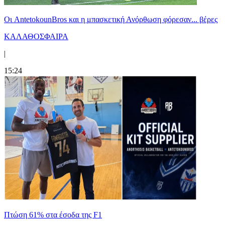
Oι AntetokounBros και η μπασκετική Ανόρθωση φόρεσαν... βέρες
ΚΑΛΑΘΟΣΦΑΙΡΑ
|
15:24
Πτώση 61% στα έσοδα της F1