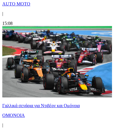
AUTO MOTO
|
15:08
Γαλλικά σενάρια για Ντιβέρν και Ομόνοια
ΟΜΟΝΟΙΑ
|