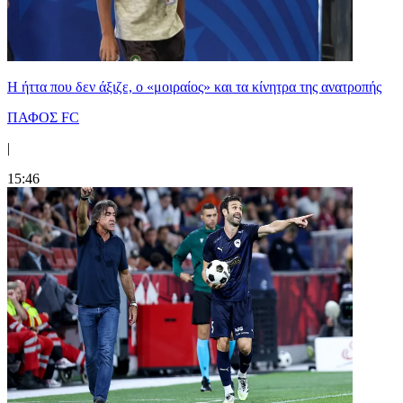
Η ήττα που δεν άξιζε, ο «μοιραίος» και τα κίνητρα της ανατροπής
ΠΑΦΟΣ FC
|
15:46