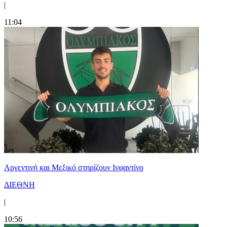
|
11:04
Αργεντινή και Μεξικό στηρίζουν Ινφαντίνο
ΔΙΕΘΝΗ
|
10:56