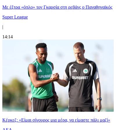
Mε έξτρα «όπλο» τον Γκαρσία στη ρεβάνς ο Παναθηναϊκός
Super League
|
14:14
Κέρκεζ: «Είμαι σίγουρος μια μέρα, να είμαστε πάλι μαζί»
ΑΕΛ