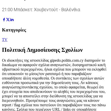
21:00 Μπάσκετ: Χουβεντούτ - Bαλένθια
Κατηγορίες
TV
Πολιτική Δημοσίευσης Σχολίων
Οι ιδιοκτήτες της ιστοσελίδας gipedo.politis.com.cy διατηρούν το
δικαίωμα να αφαιρούν σχόλια αναγνωστών, δυσφημιστικού και/ή
υβριστικού περιεχομένου, ή/και σχόλια που μπορούν να εκληφθεί
ότι υποκινούν το μίσος/τον ρατσισμό ή που παραβιάζουν
οποιαδήποτε άλλη νομοθεσία. Οι συντάκτες των σχολίων αυτών
ευθύνονται προσωπικά για την δημοσίευση τους. Αν κάποιος
αναγνώστης/συντάκτης σχολίου, το οποίο αφαιρείται, θεωρεί ότι
έχει στοιχεία που αποδεικνύουν το αληθές του περιεχομένου του,
μπορεί να τα αποστείλει στην διεύθυνση της ιστοσελίδας για να
διερευνηθούν. Προτρέπουμε τους αναγνώστες μας να κάνουν
report / flag σχόλια που πιστεύουν ότι παραβιάζουν τους πιο πάνω
κανόνες. Σχόλια που περιέχουν URL / links σε οποιαδήποτε