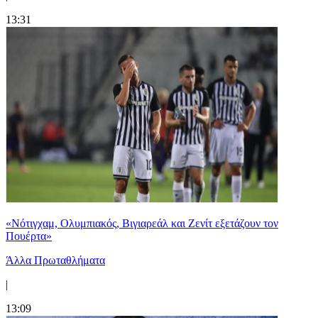
13:31
«Νότιγχαμ, Ολυμπιακός, Βιγιαρεάλ και Ζενίτ εξετάζουν τον
Πουέρτα»
Άλλα Πρωταθλήματα
|
13:09