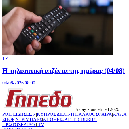
TV
Η τηλεοπτική ατζέντα της ημέρας (04/08)
04-08-2026 08:00
Friday 7 undefined 2026
ΡΟΗ ΕΙΔΗΣΕΩΝ
|
ΚΥΠΡΟΣ
|
ΔΙΕΘΝΗ
|
ΚΑΛΑΘΟΣΦΑΙΡΑ
|
ΑΛΛΑ
ΣΠΟΡ
|
ΝΤΡΙΜΠΛΕΣ
|
ΑΠΟΨΕΙΣ
|
AFTER DERBY
|
ΠΡΩΤΟΣΕΛΙΔΟ
|
TV