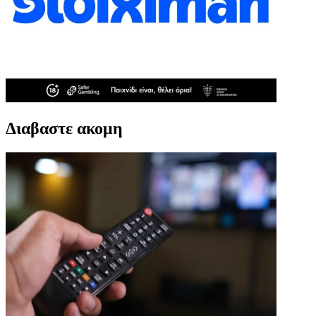
Διαβαστε ακομη