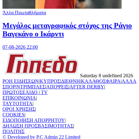
Άλλα Πρωταθλήματα
Μεγάλος μεταγραφικός στόχος της Ράγιο
Βαγεκάνο ο Ικάρντι
07-08-2026 22:00
Saturday 8 undefined 2026
ΡΟΗ ΕΙΔΗΣΕΩΝ
|
ΚΥΠΡΟΣ
|
ΔΙΕΘΝΗ
|
ΚΑΛΑΘΟΣΦΑΙΡΑ
|
ΑΛΛΑ
ΣΠΟΡ
|
ΝΤΡΙΜΠΛΕΣ
|
ΑΠΟΨΕΙΣ
|
AFTER DERBY
|
ΠΡΩΤΟΣΕΛΙΔΟ
|
TV
ΕΠΙΚΟΙΝΩΝΙΑ
|
TAYTOTHTA
|
ΟΡΟΙ ΧΡΗΣΗΣ
|
COOKIES
|
ΕΙΔΟΠΟΙΗΣΗ ΑΠΟΡΡΗΤΟΥ
|
ΔΗΛΩΣΗ ΠΡΟΣΒΑΣΙΜΟΤΗΤΑΣ
|
ΠΟΛΙΤΗΣ
© Developed by P.C Admin 22 Limited