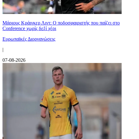
Μάριους Κράιγκερ Λιντ: Ο ποδοσφαιριστής που παίζει στο
Conference χωρίς δεξί χέρι
Ευρωπαϊκές Διοργανώσεις
|
07-08-2026