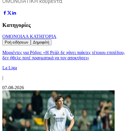
ΟΜΟΝΟΙΑΤΙΚΗ κουβέντα.
Κατηγορίες
ΟΜΟΝΟΙΑ
Α ΚΑΤΗΓΟΡΙΑ
Ροή ειδήσεων
Δημοφιλή
Μοριέντες για Ρόδρι: «Η Ρεάλ δε χάνει παίκτες τέτοιου επιπέδου,
δεν ήθελε ποτέ πραγματικά να τον αποκτήσει»
La Liga
|
07-08-2026