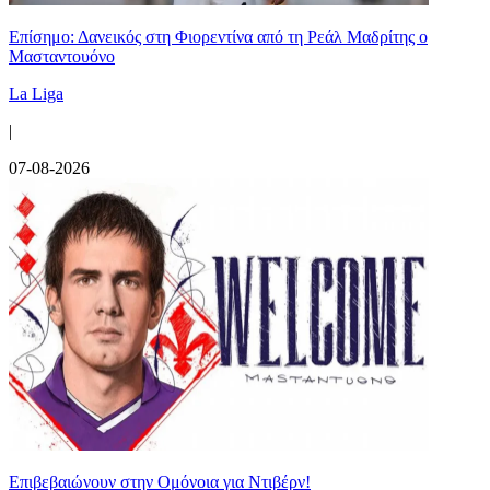
Επίσημο: Δανεικός στη Φιορεντίνα από τη Ρεάλ Μαδρίτης ο
Μασταντουόνο
La Liga
|
07-08-2026
Επιβεβαιώνουν στην Ομόνοια για Ντιβέρν!