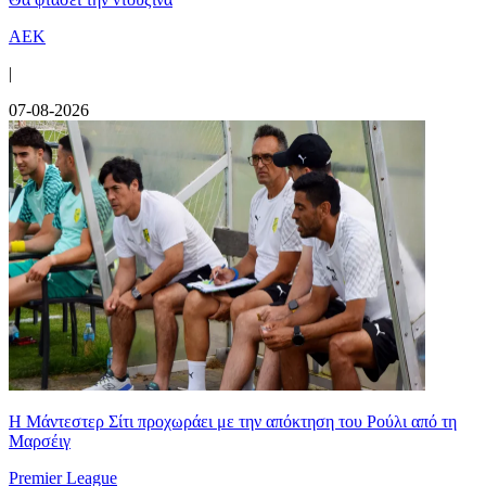
ΑΕΚ
|
07-08-2026
Η Μάντεστερ Σίτι προχωράει με την απόκτηση του Ρούλι από τη
Μαρσέιγ
Premier League