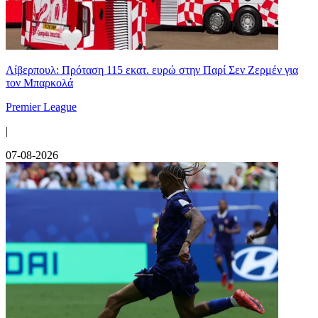
Λίβερπουλ: Πρόταση 115 εκατ. ευρώ στην Παρί Σεν Ζερμέν για
τον Μπαρκολά
Premier League
|
07-08-2026