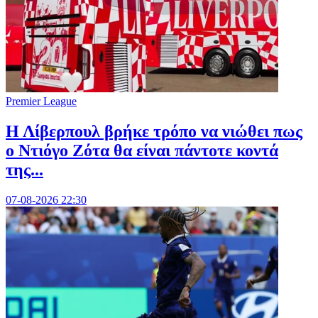
Premier League
Η Λίβερπουλ βρήκε τρόπο να νιώθει πως
ο Ντιόγο Ζότα θα είναι πάντοτε κοντά
της...
07-08-2026 22:30