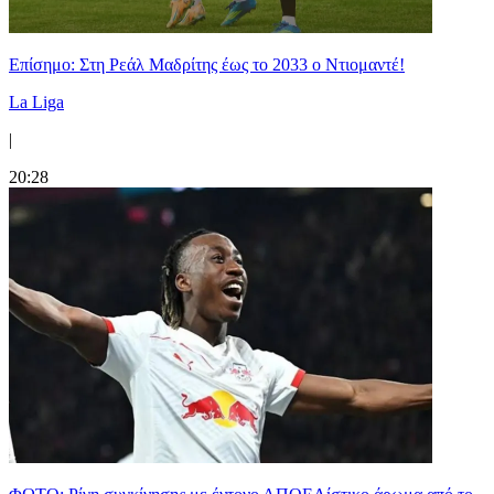
Επίσημο: Στη Ρεάλ Μαδρίτης έως το 2033 ο Ντιομαντέ!
La Liga
|
20:28