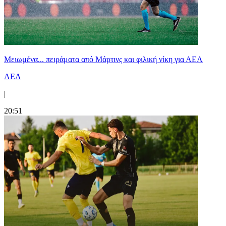
Μειωμένα... πειράματα από Μάρτινς και φιλική νίκη για ΑΕΛ
ΑΕΛ
|
20:51