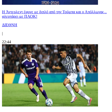
H Άντερλεχτ έφυγε με διπλό από την Τούμπα και ο Απόλλωνας...
φλερτάρει με ΠΑΟΚ!
ΔΙΕΘΝΗ
|
22:44