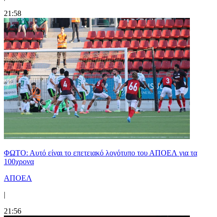
21:58
ΦΩΤΟ: Αυτό είναι το επετειακό λογότυπο του ΑΠΟΕΛ για τα
100χρονα
ΑΠΟΕΛ
|
21:56