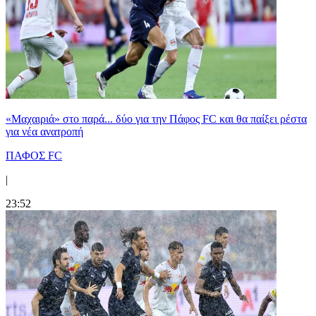
«Μαχαιριά» στο παρά... δύο για την Πάφος FC και θα παίξει ρέστα
για νέα ανατροπή
ΠΑΦΟΣ FC
|
23:52