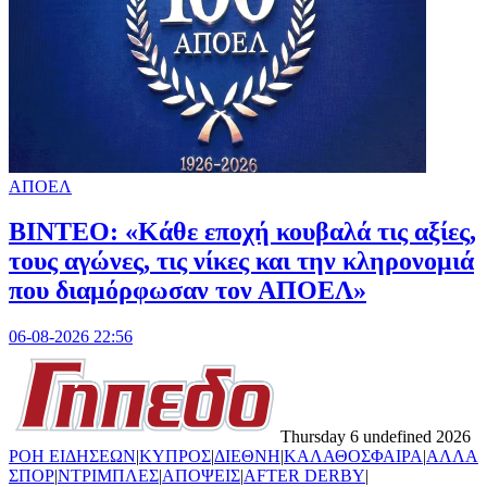
ΑΠΟΕΛ
ΒΙΝΤΕΟ: «Κάθε εποχή κουβαλά τις αξίες,
τους αγώνες, τις νίκες και την κληρονομιά
που διαμόρφωσαν τον ΑΠΟΕΛ»
06-08-2026 22:56
Thursday 6 undefined 2026
ΡΟΗ ΕΙΔΗΣΕΩΝ
|
ΚΥΠΡΟΣ
|
ΔΙΕΘΝΗ
|
ΚΑΛΑΘΟΣΦΑΙΡΑ
|
ΑΛΛΑ
ΣΠΟΡ
|
ΝΤΡΙΜΠΛΕΣ
|
ΑΠΟΨΕΙΣ
|
AFTER DERBY
|