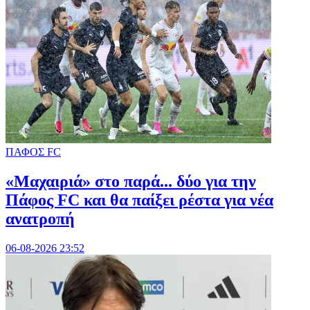
ΠΑΦΟΣ FC
«Μαχαιριά» στο παρά... δύο για την
Πάφος FC και θα παίξει ρέστα για νέα
ανατροπή
06-08-2026 23:52