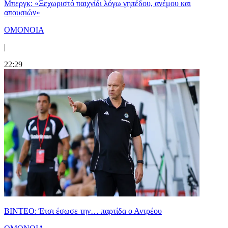
Μπεργκ: «Ξεχωριστό παιχνίδι λόγω γηπέδου, ανέμου και
απουσιών»
ΟΜΟΝΟΙΑ
|
22:29
ΒΙΝΤΕΟ: Έτσι έσωσε την… παρτίδα ο Αντρέου