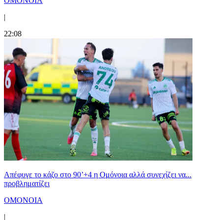
ΟΜΟΝΟΙΑ
|
22:08
Απέφυγε το κάζο στο 90’+4 η Ομόνοια αλλά συνεχίζει να...
προβληματίζει
ΟΜΟΝΟΙΑ
|