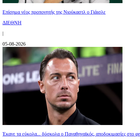
Επίσημα νέος προπονητής της Νιούκαστλ ο Γιάισλε
ΔΙΕΘΝΗ
|
05-08-2026
Έκανε τα εύκολα... δύσκολα ο Παναθηναϊκός, αποδοκιμασίες στο φ