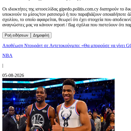
Οι ιδιοκτήτες της ιστοσελίδας gipedo.politis.com.cy διατηρούν το 
υποκινούν το μίσος/τον ρατσισμό ή που παραβιάζουν οποιαδήποτε ά
σχολίου, το οποίο αφαιρείται, θεωρεί ότι έχει στοιχεία που αποδει
αναγνώστες μας να κάνουν report / flag σχόλια που πιστεύουν ότι π
Ροή ειδήσεων
Δημοφιλή
Αποθέωση Ντουράντ σε Αντετοκούνμπο: «Θα μπορούσε να γίνει G
NBA
|
05-08-2026