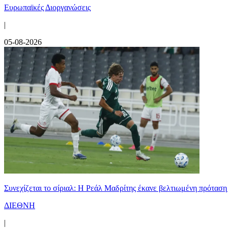
Ευρωπαϊκές Διοργανώσεις
|
05-08-2026
Συνεχίζεται το σίριαλ: Η Ρεάλ Μαδρίτης έκανε βελτιωμένη πρόταση
ΔΙΕΘΝΗ
|