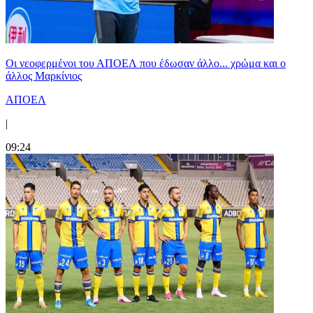
Οι νεοφερμένοι του ΑΠΟΕΛ που έδωσαν άλλο... χρώμα και ο
άλλος Μαρκίνιος
ΑΠΟΕΛ
|
09:24