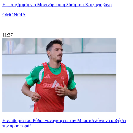
Η... συζήτηση για Μοντνόρ και η λύση του Χατζηγιοβάνη
ΟΜΟΝΟΙΑ
|
11:37
Η επιθυμία του Ρόδρι «αναγκάζει» την Μπαρτσελόνα να αυξήσει
την προσφορά!