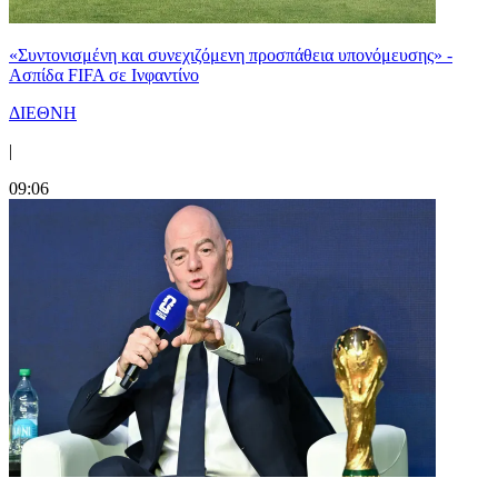
«Συντονισμένη και συνεχιζόμενη προσπάθεια υπονόμευσης» -
Ασπίδα FIFA σε Ινφαντίνο
ΔΙΕΘΝΗ
|
09:06