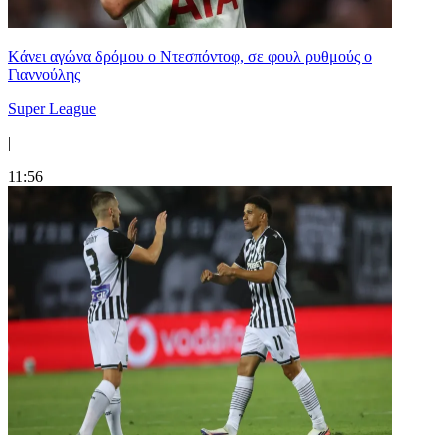
Kάνει αγώνα δρόμου ο Ντεσπόντοφ, σε φουλ ρυθμούς ο
Γιαννούλης
Super League
|
11:56