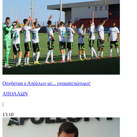
Ορχήστρα o Aπόλλων με... ονοματεπώνυμο!
ΑΠΟΛΛΩΝ
|
13:10