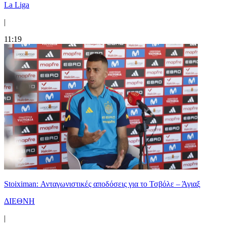
La Liga
|
11:19
Stoiximan: Ανταγωνιστικές αποδόσεις για το Τσβόλε – Άγιαξ
ΔΙΕΘΝΗ
|