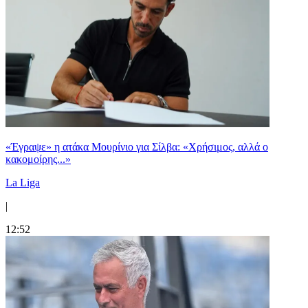
«Έγραψε» η ατάκα Μουρίνιο για Σίλβα: «Χρήσιμος, αλλά ο
κακομοίρης...»
La Liga
|
12:52