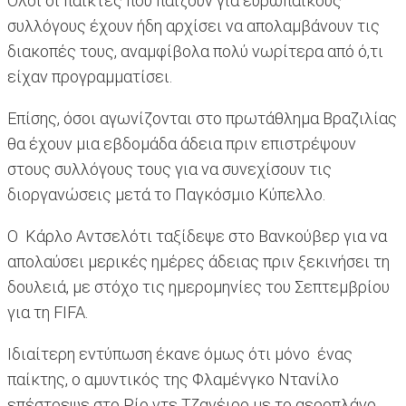
Όλοι οι παίκτες που παίζουν για ευρωπαϊκούς
συλλόγους έχουν ήδη αρχίσει να απολαμβάνουν τις
διακοπές τους, αναμφίβολα πολύ νωρίτερα από ό,τι
είχαν προγραμματίσει.
Επίσης, όσοι αγωνίζονται στο πρωτάθλημα Βραζιλίας
θα έχουν μια εβδομάδα άδεια πριν επιστρέψουν
στους συλλόγους τους για να συνεχίσουν τις
διοργανώσεις μετά το Παγκόσμιο Κύπελλο.
Ο Κάρλο Αντσελότι ταξίδεψε στο Βανκούβερ για να
απολαύσει μερικές ημέρες άδειας πριν ξεκινήσει τη
δουλειά, με στόχο τις ημερομηνίες του Σεπτεμβρίου
για τη FIFA.
Ιδιαίτερη εντύπωση έκανε όμως ότι μόνο ένας
παίκτης, ο αμυντικός της Φλαμένγκο Ντανίλο
επέστρεψε στο Ρίο ντε Τζανέιρο με το αεροπλάνο