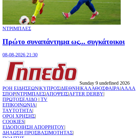
ΝΤΡΙΜΠΛΕΣ
Πρώτο συναπάντημα ως... συγκάτοικοι
08-08-2026 21:30
Sunday 9 undefined 2026
ΡΟΗ ΕΙΔΗΣΕΩΝ
|
ΚΥΠΡΟΣ
|
ΔΙΕΘΝΗ
|
ΚΑΛΑΘΟΣΦΑΙΡΑ
|
ΑΛΛΑ
ΣΠΟΡ
|
ΝΤΡΙΜΠΛΕΣ
|
ΑΠΟΨΕΙΣ
|
AFTER DERBY
|
ΠΡΩΤΟΣΕΛΙΔΟ
|
TV
ΕΠΙΚΟΙΝΩΝΙΑ
|
TAYTOTHTA
|
ΟΡΟΙ ΧΡΗΣΗΣ
|
COOKIES
|
ΕΙΔΟΠΟΙΗΣΗ ΑΠΟΡΡΗΤΟΥ
|
ΔΗΛΩΣΗ ΠΡΟΣΒΑΣΙΜΟΤΗΤΑΣ
|