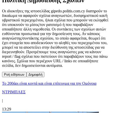
Πολιτική Δημοσίευσης Σχολίων
Οι ιδιοκτήτες της ιστοσελίδας gipedo.politis.com.cy διατηρούν το
δικαίωμα να αφαιρούν σχόλια αναγνωστών, δυσφημιστικού και/ή
υβριστικού περιεχομένου, ή/και σχόλια που μπορούν να εκληφθεί
ότι υποκινούν το μίσος/τον ρατσισμό ή που παραβιάζουν
οποιαδήποτε άλλη νομοθεσία. Οι συντάκτες των σχολίων αυτών
ευθύνονται προσωπικά για την δημοσίευση τους. Αν κάποιος
αναγνώστης/συντάκτης σχολίου, το οποίο αφαιρείται, θεωρεί ότι
έχει στοιχεία που αποδεικνύουν το αληθές του περιεχομένου του,
μπορεί να τα αποστείλει στην διεύθυνση της ιστοσελίδας για να
διερευνηθούν. Προτρέπουμε τους αναγνώστες μας να κάνουν
report / flag σχόλια που πιστεύουν ότι παραβιάζουν τους πιο πάνω
κανόνες. Σχόλια που περιέχουν URL / links σε οποιαδήποτε
σελίδα, δεν δημοσιεύονται αυτόματα.
Ροή ειδήσεων
Δημοφιλή
Το 200άρι είναι κοντά και είναι επίτευγμα για την Ομόνοια
ΝΤΡΙΜΠΛΕΣ
|
13:29