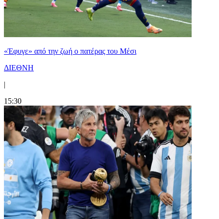
«Έφυγε» από την ζωή ο πατέρας του Μέσι
ΔΙΕΘΝΗ
|
15:30