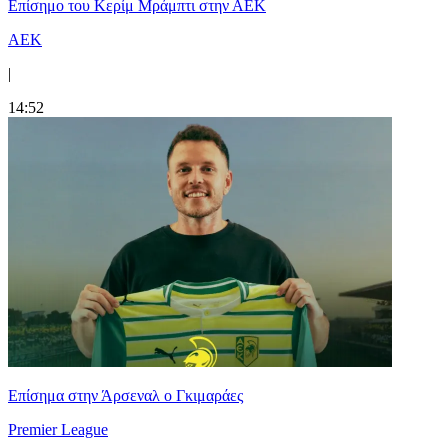
Επίσημο του Κερίμ Μράμπτι στην ΑΕK
ΑΕΚ
|
14:52
Επίσημα στην Άρσεναλ ο Γκιμαράες
Premier League