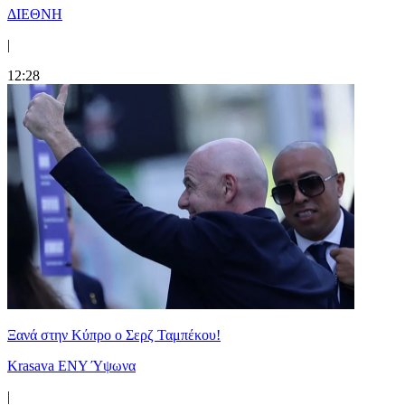
ΔΙΕΘΝΗ
|
12:28
Ξανά στην Κύπρο ο Σερζ Ταμπέκου!
Krasava ENY Ύψωνα
|