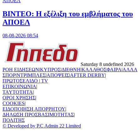
ΑΠΟΕΛ
ΒΙΝΤΕΟ: Η εξέλιξη του εμβλήματος του
ΑΠΟΕΛ
08-08-2026 08:54
Saturday 8 undefined 2026
ΡΟΗ ΕΙΔΗΣΕΩΝ
|
ΚΥΠΡΟΣ
|
ΔΙΕΘΝΗ
|
ΚΑΛΑΘΟΣΦΑΙΡΑ
|
ΑΛΛΑ
ΣΠΟΡ
|
ΝΤΡΙΜΠΛΕΣ
|
ΑΠΟΨΕΙΣ
|
AFTER DERBY
|
ΠΡΩΤΟΣΕΛΙΔΟ
|
TV
ΕΠΙΚΟΙΝΩΝΙΑ
|
TAYTOTHTA
|
ΟΡΟΙ ΧΡΗΣΗΣ
|
COOKIES
|
ΕΙΔΟΠΟΙΗΣΗ ΑΠΟΡΡΗΤΟΥ
|
ΔΗΛΩΣΗ ΠΡΟΣΒΑΣΙΜΟΤΗΤΑΣ
|
ΠΟΛΙΤΗΣ
© Developed by P.C Admin 22 Limited