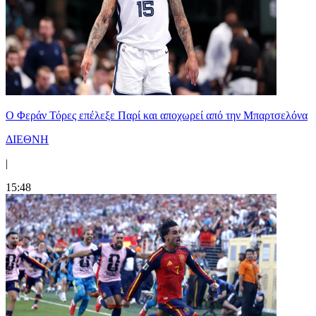
Ο Φεράν Τόρες επέλεξε Παρί και αποχωρεί από την Μπαρτσελόνα
ΔΙΕΘΝΗ
|
15:48