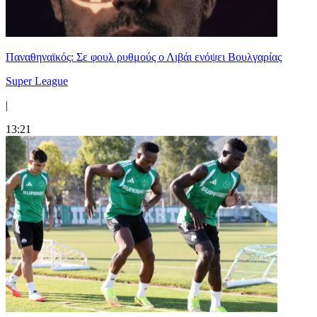
Παναθηναϊκός: Σε φουλ ρυθμούς ο Λιβάι ενόψει Βουλγαρίας
Super League
|
13:21