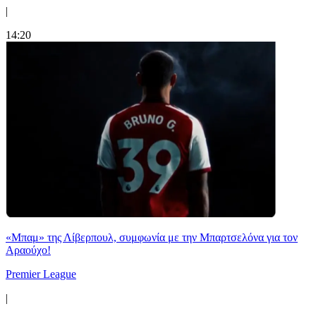
|
14:20
«Μπαμ» της Λίβερπουλ, συμφωνία με την Μπαρτσελόνα για τον
Αραούχο!
Premier League
|