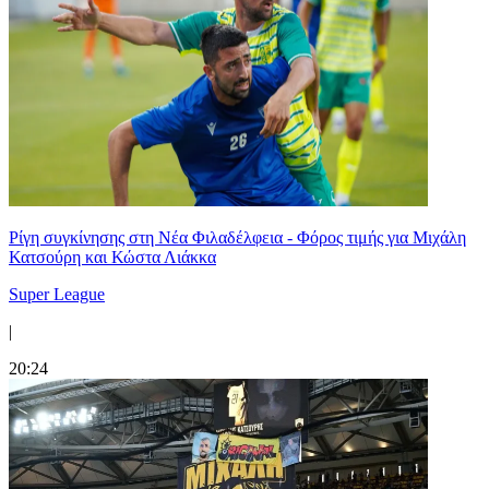
Ρίγη συγκίνησης στη Νέα Φιλαδέλφεια - Φόρος τιμής για Μιχάλη
Κατσούρη και Κώστα Λιάκκα
Super League
|
20:24