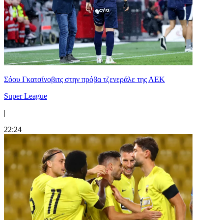
Σόου Γκατσίνοβιτς στην πρόβα τζενεράλε της ΑΕΚ
Super League
|
22:24