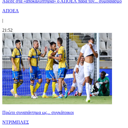
Άρεσε στα «αποκαλυπτήρια» ο ΑΠΟΕΛ παρά τον... συμβιβασμό
ΑΠΟΕΛ
|
21:52
Πρώτο συναπάντημα ως... συγκάτοικοι
ΝΤΡΙΜΠΛΕΣ