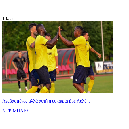
|
18:33
Ανεβασμένος αλλά αυτή η ευκαιρία βρε Λελέ...
ΝΤΡΙΜΠΛΕΣ
|