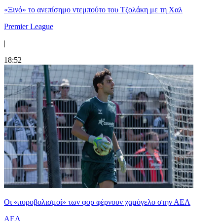
«Ξινό» το ανεπίσημο ντεμπούτο του Τζολάκη με τη Χαλ
Premier League
|
18:52
Οι «πυροβολισμοί» των φορ φέρνουν χαμόγελο στην ΑΕΛ
ΑΕΛ