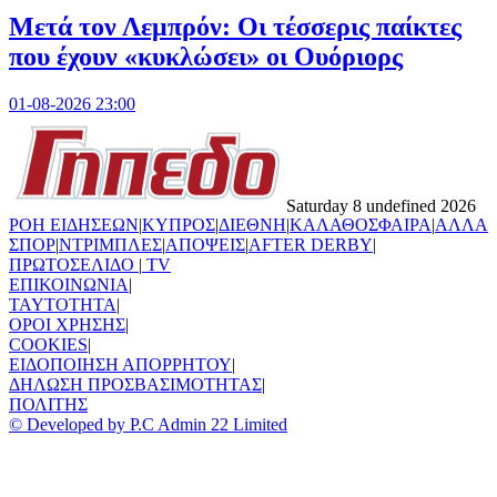
Μετά τον Λεμπρόν: Οι τέσσερις παίκτες
που έχουν «κυκλώσει» οι Ουόριορς
01-08-2026 23:00
Saturday 8 undefined 2026
ΡΟΗ ΕΙΔΗΣΕΩΝ
|
ΚΥΠΡΟΣ
|
ΔΙΕΘΝΗ
|
ΚΑΛΑΘΟΣΦΑΙΡΑ
|
ΑΛΛΑ
ΣΠΟΡ
|
ΝΤΡΙΜΠΛΕΣ
|
ΑΠΟΨΕΙΣ
|
AFTER DERBY
|
ΠΡΩΤΟΣΕΛΙΔΟ
|
TV
ΕΠΙΚΟΙΝΩΝΙΑ
|
TAYTOTHTA
|
ΟΡΟΙ ΧΡΗΣΗΣ
|
COOKIES
|
ΕΙΔΟΠΟΙΗΣΗ ΑΠΟΡΡΗΤΟΥ
|
ΔΗΛΩΣΗ ΠΡΟΣΒΑΣΙΜΟΤΗΤΑΣ
|
ΠΟΛΙΤΗΣ
© Developed by P.C Admin 22 Limited