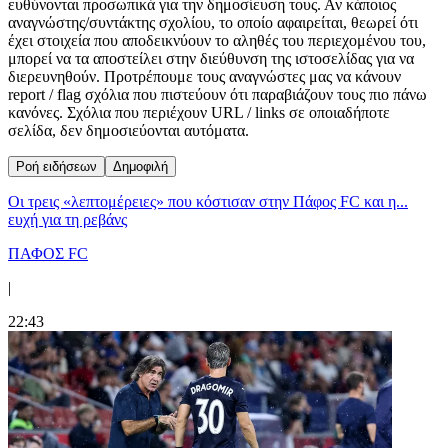
ευθύνονται προσωπικά για την δημοσίευση τους. Αν κάποιος
αναγνώστης/συντάκτης σχολίου, το οποίο αφαιρείται, θεωρεί ότι
έχει στοιχεία που αποδεικνύουν το αληθές του περιεχομένου του,
μπορεί να τα αποστείλει στην διεύθυνση της ιστοσελίδας για να
διερευνηθούν. Προτρέπουμε τους αναγνώστες μας να κάνουν
report / flag σχόλια που πιστεύουν ότι παραβιάζουν τους πιο πάνω
κανόνες. Σχόλια που περιέχουν URL / links σε οποιαδήποτε
σελίδα, δεν δημοσιεύονται αυτόματα.
Ροή ειδήσεων
Δημοφιλή
Οι τρεις «λεπτομέρειες» που κόστισαν στην Πάφος FC και η...
ευχή για τη ρεβάνς
ΠΑΦΟΣ FC
|
22:43