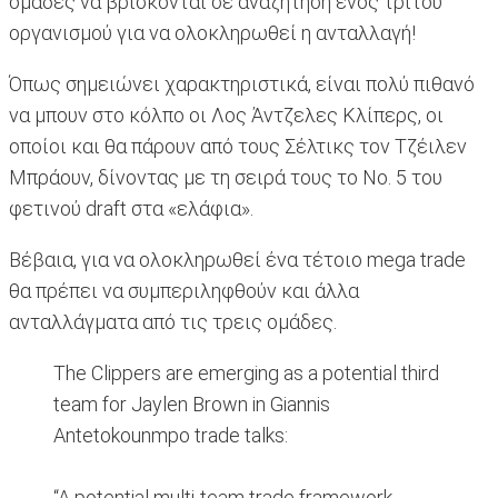
ομάδες να βρίσκονται σε αναζήτηση ενός τρίτου
οργανισμού για να ολοκληρωθεί η ανταλλαγή!
Όπως σημειώνει χαρακτηριστικά, είναι πολύ πιθανό
να μπουν στο κόλπο οι Λος Άντζελες Κλίπερς, οι
οποίοι και θα πάρουν από τους Σέλτικς τον Τζέιλεν
Μπράουν, δίνοντας με τη σειρά τους το Νο. 5 του
φετινού draft στα «ελάφια».
Βέβαια, για να ολοκληρωθεί ένα τέτοιο mega trade
θα πρέπει να συμπεριληφθούν και άλλα
ανταλλάγματα από τις τρεις ομάδες.
The Clippers are emerging as a potential third
team for Jaylen Brown in Giannis
Antetokounmpo trade talks:
“A potential multi-team trade framework