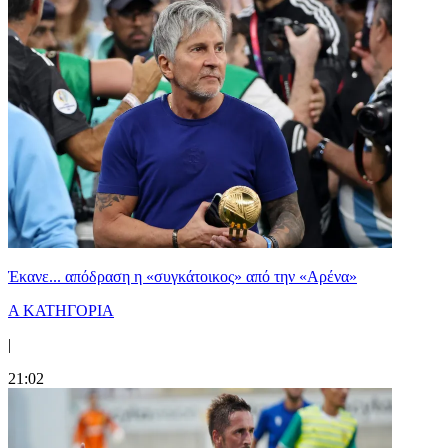
Έκανε... απόδραση η «συγκάτοικος» από την «Αρένα»
Α ΚΑΤΗΓΟΡΙΑ
|
21:02