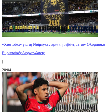
«Χαστούκι» για τη Ναϊμέγκεν πριν τη ρεβάνς με τον Ολυμπιακό
Ευρωπαϊκές Διοργανώσεις
|
20:04