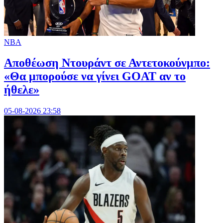
NBA
Αποθέωση Ντουράντ σε Αντετοκούνμπο:
«Θα μπορούσε να γίνει GOAT αν το
ήθελε»
05-08-2026 23:58