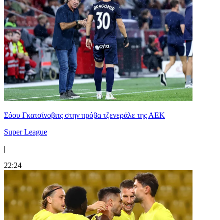
Σόου Γκατσίνοβιτς στην πρόβα τζενεράλε της ΑΕΚ
Super League
|
22:24