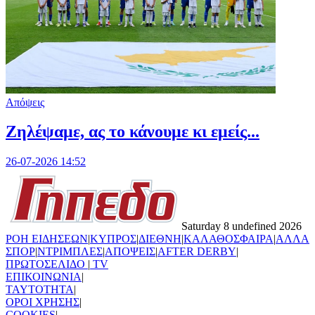
Απόψεις
Ζηλέψαμε, ας το κάνουμε κι εμείς...
26-07-2026 14:52
Saturday 8 undefined 2026
ΡΟΗ ΕΙΔΗΣΕΩΝ
|
ΚΥΠΡΟΣ
|
ΔΙΕΘΝΗ
|
ΚΑΛΑΘΟΣΦΑΙΡΑ
|
ΑΛΛΑ
ΣΠΟΡ
|
ΝΤΡΙΜΠΛΕΣ
|
ΑΠΟΨΕΙΣ
|
AFTER DERBY
|
ΠΡΩΤΟΣΕΛΙΔΟ
|
TV
ΕΠΙΚΟΙΝΩΝΙΑ
|
TAYTOTHTA
|
ΟΡΟΙ ΧΡΗΣΗΣ
|
COOKIES
|