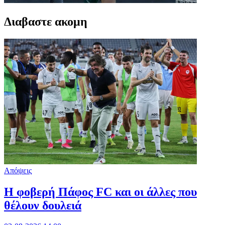
Διαβαστε ακομη
Απόψεις
Η φοβερή Πάφος FC και οι άλλες που
θέλουν δουλειά