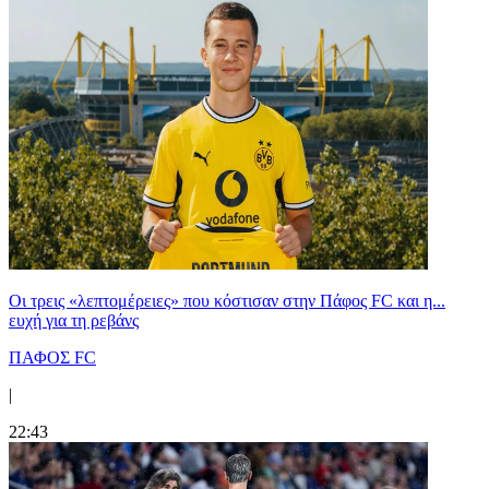
Οι τρεις «λεπτομέρειες» που κόστισαν στην Πάφος FC και η...
ευχή για τη ρεβάνς
ΠΑΦΟΣ FC
|
22:43