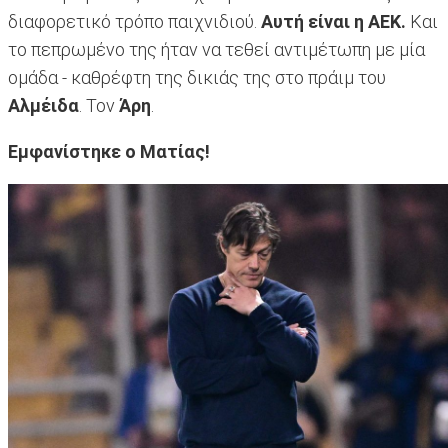
διαφορετικό τρόπο παιχνιδιού.
Αυτή είναι η ΑΕΚ.
Και
το πεπρωμένο της ήταν να τεθεί αντιμέτωπη με μία
ομάδα - καθρέφτη της δικιάς της στο πράιμ του
Αλμέιδα
. Τον
Άρη
.
Εμφανίστηκε ο Ματίας!