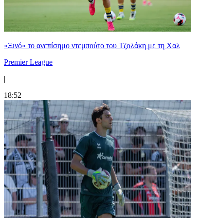
«Ξινό» το ανεπίσημο ντεμπούτο του Τζολάκη με τη Χαλ
Premier League
|
18:52