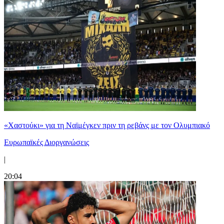
«Χαστούκι» για τη Ναϊμέγκεν πριν τη ρεβάνς με τον Ολυμπιακό
Ευρωπαϊκές Διοργανώσεις
|
20:04