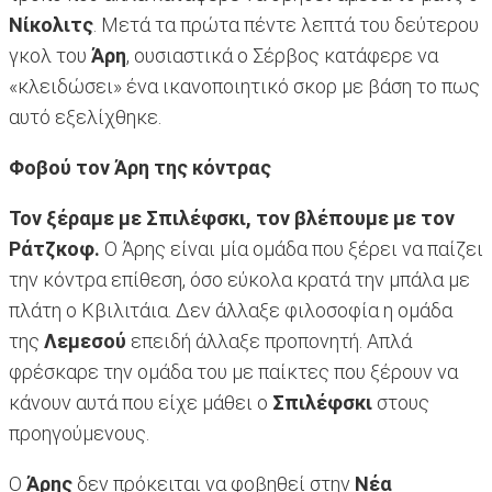
Νίκολιτς
. Μετά τα πρώτα πέντε λεπτά του δεύτερου
γκολ του
Άρη
, ουσιαστικά ο Σέρβος κατάφερε να
«κλειδώσει» ένα ικανοποιητικό σκορ με βάση το πως
αυτό εξελίχθηκε.
Φοβού τον Άρη της κόντρας
Τον ξέραμε με Σπιλέφσκι, τον βλέπουμε με τον
Ράτζκοφ.
Ο Άρης είναι μία ομάδα που ξέρει να παίζει
την κόντρα επίθεση, όσο εύκολα κρατά την μπάλα με
πλάτη ο Κβιλιτάια. Δεν άλλαξε φιλοσοφία η ομάδα
της
Λεμεσού
επειδή άλλαξε προπονητή. Απλά
φρέσκαρε την ομάδα του με παίκτες που ξέρουν να
κάνουν αυτά που είχε μάθει ο
Σπιλέφσκι
στους
προηγούμενους.
Ο
Άρης
δεν πρόκειται να φοβηθεί στην
Νέα