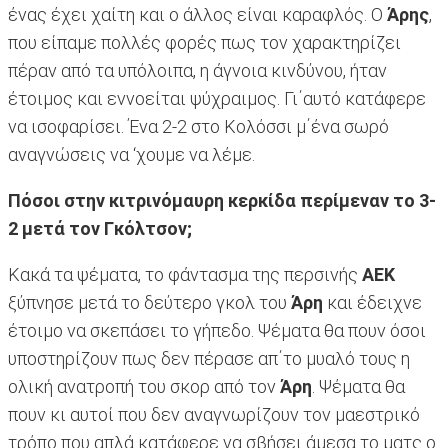
ένας έχει χαίτη και ο άλλος είναι καραφλός. Ο
Άρης
,
που είπαμε πολλές φορές πως τον χαρακτηρίζει
πέραν από τα υπόλοιπα, η άγνοια κινδύνου, ήταν
έτοιμος και εννοείται ψύχραιμος. Γι΄αυτό κατάφερε
να ισοφαρίσει. Ένα 2-2 στο Κολόσσι μ΄ένα σωρό
αναγνώσεις να ‘χουμε να λέμε.
Πόσοι στην κιτρινόμαυρη κερκίδα περίμεναν το 3-
2 μετά τον Γκόλτσον;
Κακά τα ψέματα, το φάντασμα της περσινής
ΑΕΚ
ξύπνησε μετά το δεύτερο γκολ του
Άρη
και έδειχνε
έτοιμο να σκεπάσει το γήπεδο. Ψέματα θα πουν όσοι
υποστηρίζουν πως δεν πέρασε απ΄το μυαλό τους η
ολική ανατροπή του σκορ από τον
Άρη
. Ψέματα θα
πουν κι αυτοί που δεν αναγνωρίζουν τον μαεστρικό
τρόπο που απλά κατάφερε να σβήσει άμεσα το ματς ο