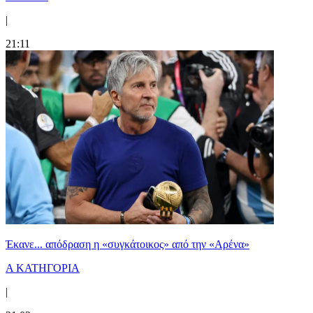
|
21:11
Έκανε... απόδραση η «συγκάτοικος» από την «Αρένα»
Α ΚΑΤΗΓΟΡΙΑ
|