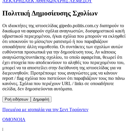
ΑΕΚ
ΑΡΗΣ
ΑΕΚ ΑΘΗΝΩΝ
ΑΡΗΣ ΛΕΜΕΣΟΥ
Πολιτική Δημοσίευσης Σχολίων
Οι ιδιοκτήτες της ιστοσελίδας gipedo.politis.com.cy διατηρούν το
δικαίωμα να αφαιρούν σχόλια αναγνωστών, δυσφημιστικού και/ή
υβριστικού περιεχομένου, ή/και σχόλια που μπορούν να εκληφθεί
ότι υποκινούν το μίσος/τον ρατσισμό ή που παραβιάζουν
οποιαδήποτε άλλη νομοθεσία. Οι συντάκτες των σχολίων αυτών
ευθύνονται προσωπικά για την δημοσίευση τους. Αν κάποιος
αναγνώστης/συντάκτης σχολίου, το οποίο αφαιρείται, θεωρεί ότι
έχει στοιχεία που αποδεικνύουν το αληθές του περιεχομένου του,
μπορεί να τα αποστείλει στην διεύθυνση της ιστοσελίδας για να
διερευνηθούν. Προτρέπουμε τους αναγνώστες μας να κάνουν
report / flag σχόλια που πιστεύουν ότι παραβιάζουν τους πιο πάνω
κανόνες. Σχόλια που περιέχουν URL / links σε οποιαδήποτε
σελίδα, δεν δημοσιεύονται αυτόματα.
Ροή ειδήσεων
Δημοφιλή
Πρεμιέρα με ισοπαλία για την Σεντ Τρούιντεν
ΟΜΟΝΟΙΑ
|