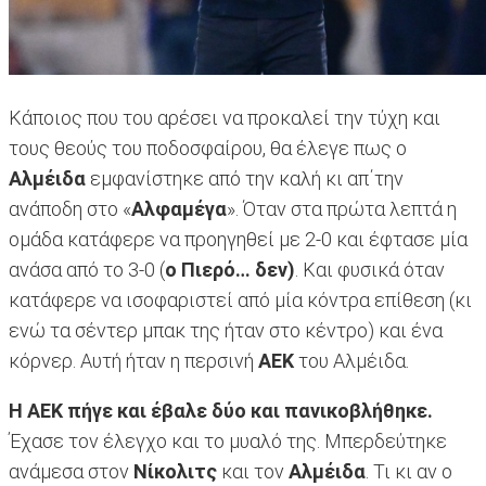
Κάποιος που του αρέσει να προκαλεί την τύχη και
τους θεούς του ποδοσφαίρου, θα έλεγε πως ο
Αλμέιδα
εμφανίστηκε από την καλή κι απ΄την
ανάποδη στο «
Αλφαμέγα
». Όταν στα πρώτα λεπτά η
ομάδα κατάφερε να προηγηθεί με 2-0 και έφτασε μία
ανάσα από το 3-0 (
ο Πιερό… δεν)
. Και φυσικά όταν
κατάφερε να ισοφαριστεί από μία κόντρα επίθεση (κι
ενώ τα σέντερ μπακ της ήταν στο κέντρο) και ένα
κόρνερ. Αυτή ήταν η περσινή
ΑΕΚ
του Αλμέιδα.
Η ΑΕΚ πήγε και έβαλε δύο και πανικοβλήθηκε.
Έχασε τον έλεγχο και το μυαλό της. Μπερδεύτηκε
ανάμεσα στον
Νίκολιτς
και τον
Αλμέιδα
. Τι κι αν ο