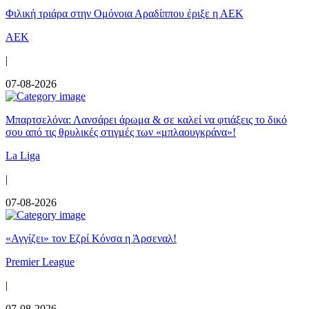
Φιλική τριάρα στην Ομόνοια Αραδίππου έριξε η ΑΕΚ
ΑΕΚ
|
07-08-2026
Μπαρτσελόνα: Λανσάρει άρωμα & σε καλεί να φτιάξεις το δικό
σου από τις θρυλικές στιγμές των «μπλαουγκράνα»!
La Liga
|
07-08-2026
«Αγγίζει» τον Εζρί Κόνσα η Άρσεναλ!
Premier League
|
07-08-2026