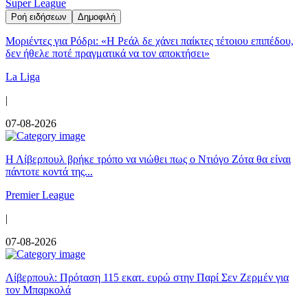
Super League
Ροή ειδήσεων
Δημοφιλή
Μοριέντες για Ρόδρι: «Η Ρεάλ δε χάνει παίκτες τέτοιου επιπέδου,
δεν ήθελε ποτέ πραγματικά να τον αποκτήσει»
La Liga
|
07-08-2026
Η Λίβερπουλ βρήκε τρόπο να νιώθει πως ο Ντιόγο Ζότα θα είναι
πάντοτε κοντά της...
Premier League
|
07-08-2026
Λίβερπουλ: Πρόταση 115 εκατ. ευρώ στην Παρί Σεν Ζερμέν για
τον Μπαρκολά