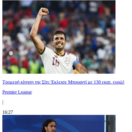
Τρομερή κίνηση της Σίτι: Έκλεισε Μπουαντί με 130 εκατ. ευρώ!
Premier League
|
16:27