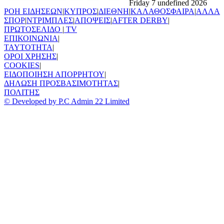
Friday 7 undefined 2026
ΡΟΗ ΕΙΔΗΣΕΩΝ
|
ΚΥΠΡΟΣ
|
ΔΙΕΘΝΗ
|
ΚΑΛΑΘΟΣΦΑΙΡΑ
|
ΑΛΛΑ
ΣΠΟΡ
|
ΝΤΡΙΜΠΛΕΣ
|
ΑΠΟΨΕΙΣ
|
AFTER DERBY
|
ΠΡΩΤΟΣΕΛΙΔΟ
|
TV
ΕΠΙΚΟΙΝΩΝΙΑ
|
TAYTOTHTA
|
ΟΡΟΙ ΧΡΗΣΗΣ
|
COOKIES
|
ΕΙΔΟΠΟΙΗΣΗ ΑΠΟΡΡΗΤΟΥ
|
ΔΗΛΩΣΗ ΠΡΟΣΒΑΣΙΜΟΤΗΤΑΣ
|
ΠΟΛΙΤΗΣ
© Developed by P.C Admin 22 Limited