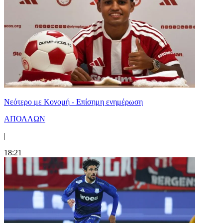
Νεότερο με Κονομή - Επίσημη ενημέρωση
ΑΠΟΛΛΩΝ
|
18:21