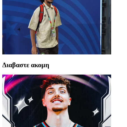
Διαβαστε ακομη