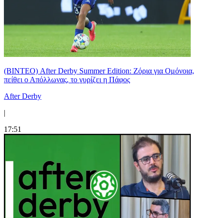
(ΒΙΝΤΕΟ) After Derby Summer Edition: Ζόρια για Ομόνοια,
πείθει ο Απόλλωνας, το γυρίζει η Πάφος
After Derby
|
17:51