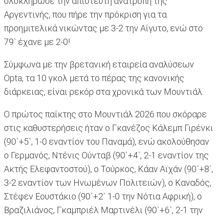
ολοκλήρωσε την απίστευτη ανατροπή της
Αργεντινής, που πήρε την πρόκριση για τα
προημιτελικά νικώντας με 3-2 την Αίγυτο, ενώ στο
79` έχανε με 2-0!
Σύμφωνα με την βρετανική εταιρεία αναλύσεων
Opta, τα 10 γκολ μετά το πέρας της κανονικής
διάρκειας, είναι ρεκόρ στα χρονικά των Μουντιάλ.
Ο πρώτος παίκτης στο Μουντιάλ 2026 που σκόραρε
στις καθυστερήσεις ήταν ο Γκανέζος Κάλεμπ Γιρένκι
(90`+5`, 1-0 εναντίον του Παναμά), ενώ ακολούθησαν
ο Γερμανός, Ντένις Ούνταβ (90`+4`, 2-1 εναντίον της
Ακτής Ελεφαντοστού), ο Τούρκος, Κάαν Αϊχάν (90`+8`,
3-2 εναντίον των Ηνωμένων Πολιτειών), ο Καναδός,
Στέφεν Εουστάκιο (90`+2` 1-0 την Νότια Αφρική), ο
Βραζιλιάνος, Γκαμπριέλ Μαρτινέλι (90`+6`, 2-1 την