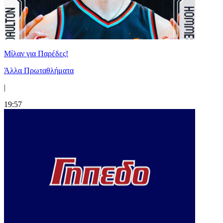
Μίλαν για Παρέδες!
Άλλα Πρωταθλήματα
|
19:57