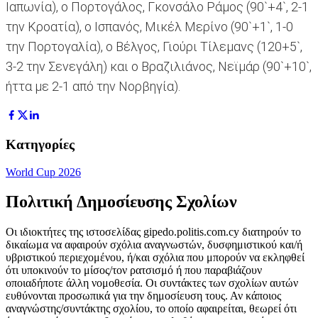
Ιαπωνία), ο Πορτογάλος, Γκονσάλο Ράμος (90`+4`, 2-1
την Κροατία), ο Ισπανός, Μικέλ Μερίνο (90`+1`, 1-0
την Πορτογαλία), ο Βέλγος, Γιούρι Τίλεμανς (120+5`,
3-2 την Σενεγάλη) και ο Βραζιλιάνος, Νεϊμάρ (90`+10`,
ήττα με 2-1 από την Νορβηγία).
Κατηγορίες
World Cup 2026
Πολιτική Δημοσίευσης Σχολίων
Οι ιδιοκτήτες της ιστοσελίδας gipedo.politis.com.cy διατηρούν το
δικαίωμα να αφαιρούν σχόλια αναγνωστών, δυσφημιστικού και/ή
υβριστικού περιεχομένου, ή/και σχόλια που μπορούν να εκληφθεί
ότι υποκινούν το μίσος/τον ρατσισμό ή που παραβιάζουν
οποιαδήποτε άλλη νομοθεσία. Οι συντάκτες των σχολίων αυτών
ευθύνονται προσωπικά για την δημοσίευση τους. Αν κάποιος
αναγνώστης/συντάκτης σχολίου, το οποίο αφαιρείται, θεωρεί ότι