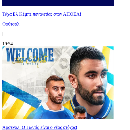
Τάχα Ελ Κέμπε πενταετίας στον ΑΠΟΕΛ!
Φούτσαλ
|
19:54
Άρσεναλ: Ο Γιλντίζ είναι ο νέος στόχος!