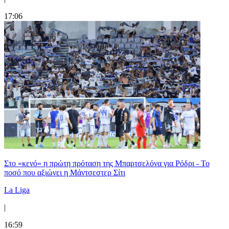
17:06
Στο «κενό» η πρώτη πρόταση της Μπαρτσελόνα για Ρόδρι - Το
ποσό που αξιώνει η Μάντσεστερ Σίτι
La Liga
|
16:59