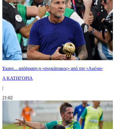
Έκανε... απόδραση η «συγκάτοικος» από την «Αρένα»
Α ΚΑΤΗΓΟΡΙΑ
|
21:02