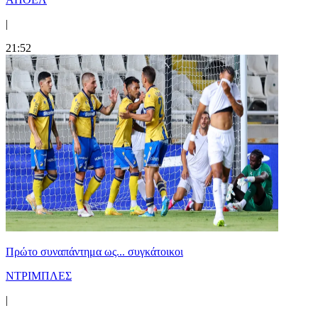
|
21:52
Πρώτο συναπάντημα ως... συγκάτοικοι
ΝΤΡΙΜΠΛΕΣ
|