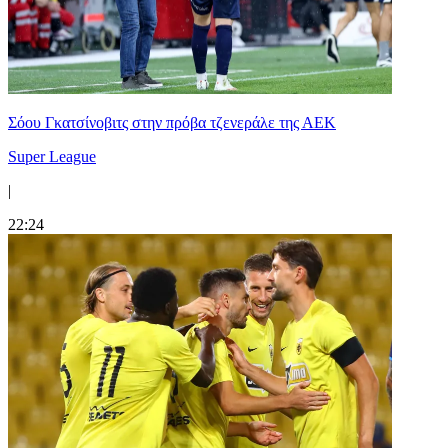
Σόου Γκατσίνοβιτς στην πρόβα τζενεράλε της ΑΕΚ
Super League
|
22:24