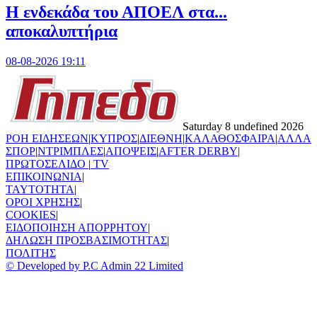
Η ενδεκάδα του ΑΠΟΕΛ στα...
αποκαλυπτήρια
08-08-2026 19:11
Saturday 8 undefined 2026
ΡΟΗ ΕΙΔΗΣΕΩΝ
|
ΚΥΠΡΟΣ
|
ΔΙΕΘΝΗ
|
ΚΑΛΑΘΟΣΦΑΙΡΑ
|
ΑΛΛΑ
ΣΠΟΡ
|
ΝΤΡΙΜΠΛΕΣ
|
ΑΠΟΨΕΙΣ
|
AFTER DERBY
|
ΠΡΩΤΟΣΕΛΙΔΟ
|
TV
ΕΠΙΚΟΙΝΩΝΙΑ
|
TAYTOTHTA
|
ΟΡΟΙ ΧΡΗΣΗΣ
|
COOKIES
|
ΕΙΔΟΠΟΙΗΣΗ ΑΠΟΡΡΗΤΟΥ
|
ΔΗΛΩΣΗ ΠΡΟΣΒΑΣΙΜΟΤΗΤΑΣ
|
ΠΟΛΙΤΗΣ
© Developed by P.C Admin 22 Limited