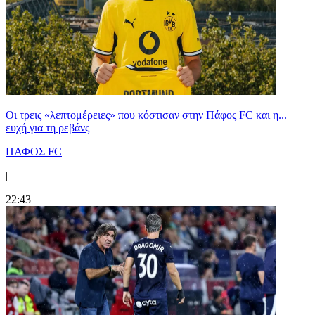
Οι τρεις «λεπτομέρειες» που κόστισαν στην Πάφος FC και η...
ευχή για τη ρεβάνς
ΠΑΦΟΣ FC
|
22:43