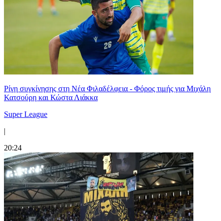
Ρίγη συγκίνησης στη Νέα Φιλαδέλφεια - Φόρος τιμής για Μιχάλη
Κατσούρη και Κώστα Λιάκκα
Super League
|
20:24