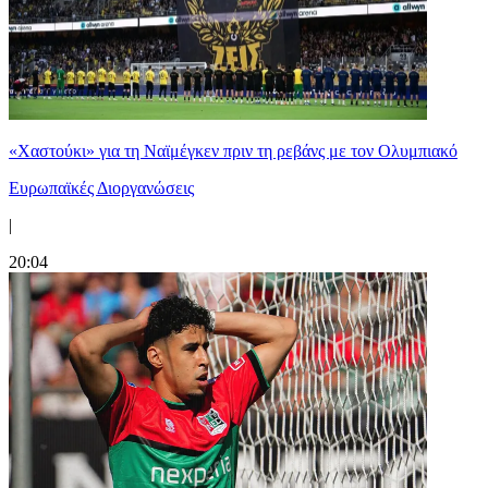
«Χαστούκι» για τη Ναϊμέγκεν πριν τη ρεβάνς με τον Ολυμπιακό
Ευρωπαϊκές Διοργανώσεις
|
20:04