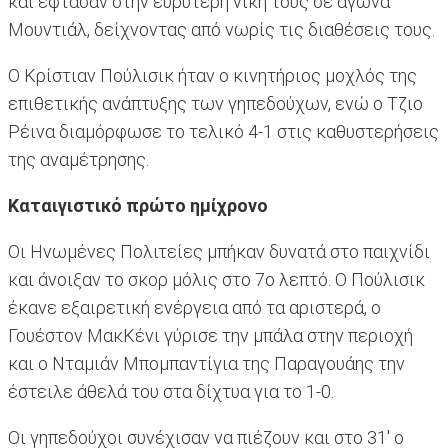
και έφτασαν στην ευρύτερη νίκη τους σε αγώνα
Μουντιάλ, δείχνοντας από νωρίς τις διαθέσεις τους.
Ο Κρίστιαν Πούλισικ ήταν ο κινητήριος μοχλός της
επιθετικής ανάπτυξης των γηπεδούχων, ενώ ο Τζιο
Ρέινα διαμόρφωσε το τελικό 4-1 στις καθυστερήσεις
της αναμέτρησης.
Καταιγιστικό πρώτο ημίχρονο
Οι Ηνωμένες Πολιτείες μπήκαν δυνατά στο παιχνίδι
και άνοιξαν το σκορ μόλις στο 7ο λεπτό. Ο Πούλισικ
έκανε εξαιρετική ενέργεια από τα αριστερά, ο
Γουέστον ΜακΚένι γύρισε την μπάλα στην περιοχή
και ο Νταμιάν Μπομπαντίγια της Παραγουάης την
έστειλε άθελά του στα δίχτυα για το 1-0.
Οι γηπεδούχοι συνέχισαν να πιέζουν και στο 31' ο