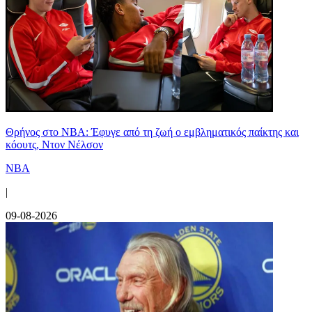
Θρήνος στο NBA: Έφυγε από τη ζωή ο εμβληματικός παίκτης και
κόουτς, Ντον Νέλσον
NBA
|
09-08-2026