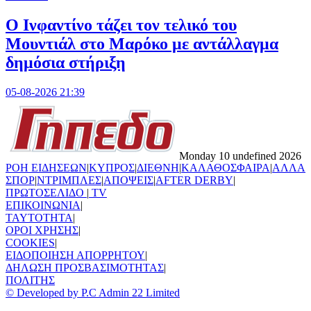
Ο Ινφαντίνο τάζει τον τελικό του
Μουντιάλ στο Μαρόκο με αντάλλαγμα
δημόσια στήριξη
05-08-2026 21:39
Monday 10 undefined 2026
ΡΟΗ ΕΙΔΗΣΕΩΝ
|
ΚΥΠΡΟΣ
|
ΔΙΕΘΝΗ
|
ΚΑΛΑΘΟΣΦΑΙΡΑ
|
ΑΛΛΑ
ΣΠΟΡ
|
ΝΤΡΙΜΠΛΕΣ
|
ΑΠΟΨΕΙΣ
|
AFTER DERBY
|
ΠΡΩΤΟΣΕΛΙΔΟ
|
TV
ΕΠΙΚΟΙΝΩΝΙΑ
|
TAYTOTHTA
|
ΟΡΟΙ ΧΡΗΣΗΣ
|
COOKIES
|
ΕΙΔΟΠΟΙΗΣΗ ΑΠΟΡΡΗΤΟΥ
|
ΔΗΛΩΣΗ ΠΡΟΣΒΑΣΙΜΟΤΗΤΑΣ
|
ΠΟΛΙΤΗΣ
© Developed by P.C Admin 22 Limited