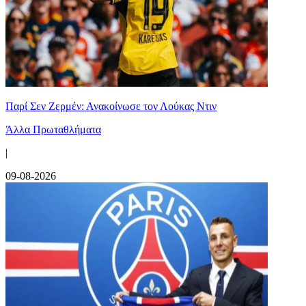
Παρί Σεν Ζερμέν: Ανακοίνωσε τον Λούκας Ντιν
Άλλα Πρωταθλήματα
|
09-08-2026