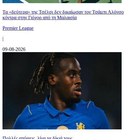
Τα «δεύτερα» της Τσέλσι δεν δικαίωσαν τον Τσάμπι Αλόνσο
κόντρα στην Γιόχορ από τη Μαλαισία
Premier League
|
09-08-2026
Πολλές απόψεις, λίγα τα δίκιά τους