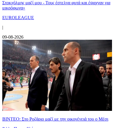
Στοκχόλμης μαζί μου - Τους έστελνα φυτά και έψαχναν για
μικρόφωνα»
EUROLEAGUE
|
09-08-2026
ΒΙΝΤΕΟ: Στο Ροζάριο μαζί με την οικογένειά του ο Μέσι