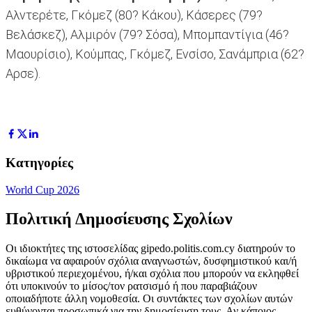
Αλντερέτε, Γκόμεζ (80? Κάκου), Κάσερες (79?
Βελάσκεζ), Αλμιρόν (79? Σόσα), Μπομπαντίγια (46?
Μαουρίσιο), Κούμπας, Γκόμεζ, Ενσίσο, Σανάμπρια (62?
Αρσε).
Κατηγορίες
World Cup 2026
Πολιτική Δημοσίευσης Σχολίων
Οι ιδιοκτήτες της ιστοσελίδας gipedo.politis.com.cy διατηρούν το
δικαίωμα να αφαιρούν σχόλια αναγνωστών, δυσφημιστικού και/ή
υβριστικού περιεχομένου, ή/και σχόλια που μπορούν να εκληφθεί
ότι υποκινούν το μίσος/τον ρατσισμό ή που παραβιάζουν
οποιαδήποτε άλλη νομοθεσία. Οι συντάκτες των σχολίων αυτών
ευθύνονται προσωπικά για την δημοσίευση τους. Αν κάποιος