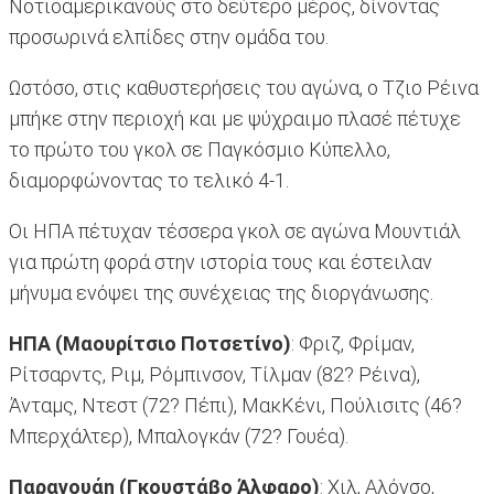
Νοτιοαμερικανούς στο δεύτερο μέρος, δίνοντας
προσωρινά ελπίδες στην ομάδα του.
Ωστόσο, στις καθυστερήσεις του αγώνα, ο Τζιο Ρέινα
μπήκε στην περιοχή και με ψύχραιμο πλασέ πέτυχε
το πρώτο του γκολ σε Παγκόσμιο Κύπελλο,
διαμορφώνοντας το τελικό 4-1.
Οι ΗΠΑ πέτυχαν τέσσερα γκολ σε αγώνα Μουντιάλ
για πρώτη φορά στην ιστορία τους και έστειλαν
μήνυμα ενόψει της συνέχειας της διοργάνωσης.
ΗΠΑ (Μαουρίτσιο Ποτσετίνο)
: Φριζ, Φρίμαν,
Ρίτσαρντς, Ριμ, Ρόμπινσον, Τίλμαν (82? Ρέινα),
Άνταμς, Ντεστ (72? Πέπι), ΜακΚένι, Πούλισιτς (46?
Μπερχάλτερ), Μπαλογκάν (72? Γουέα).
Παραγουάη (Γκουστάβο Άλφαρο)
: Χιλ, Αλόνσο,