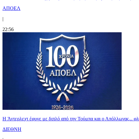
ΑΠΟΕΛ
|
22:56
H Άντερλεχτ έφυγε με διπλό από την Τούμπα και ο Απόλλωνας... 
ΔΙΕΘΝΗ