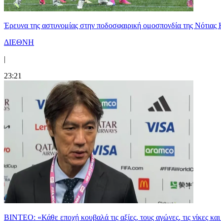
Έρευνα της αστυνομίας στην ποδοσφαιρική ομοσπονδία της Νότιας 
ΔΙΕΘΝΗ
|
23:21
ΒΙΝΤΕΟ: «Κάθε εποχή κουβαλά τις αξίες, τους αγώνες, τις νίκες 