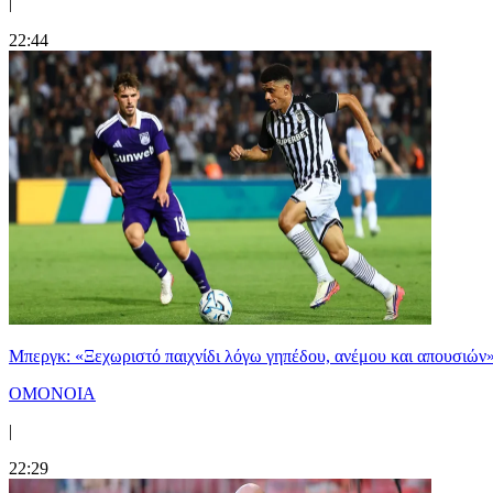
|
22:44
Μπεργκ: «Ξεχωριστό παιχνίδι λόγω γηπέδου, ανέμου και απουσιών
ΟΜΟΝΟΙΑ
|
22:29