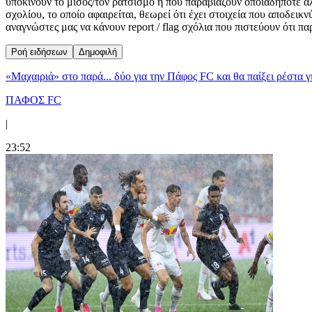
υποκινούν το μίσος/τον ρατσισμό ή που παραβιάζουν οποιαδήποτε ά
σχολίου, το οποίο αφαιρείται, θεωρεί ότι έχει στοιχεία που αποδει
αναγνώστες μας να κάνουν report / flag σχόλια που πιστεύουν ότι π
Ροή ειδήσεων
Δημοφιλή
«Μαχαιριά» στο παρά... δύο για την Πάφος FC και θα παίξει ρέστα γ
ΠΑΦΟΣ FC
|
23:52