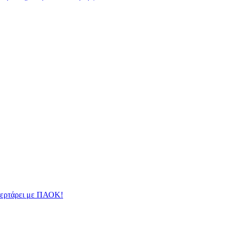
φλερτάρει με ΠΑΟΚ!