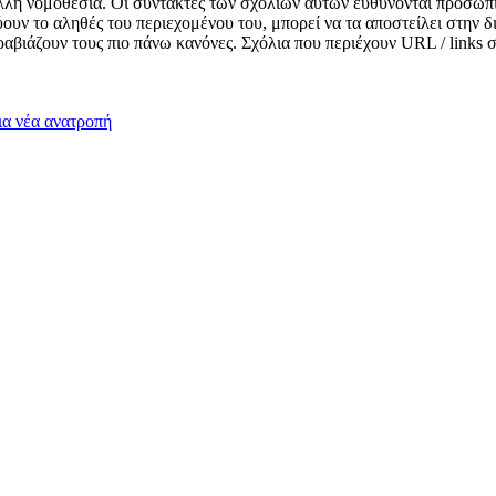
λλη νομοθεσία. Οι συντάκτες των σχολίων αυτών ευθύνονται προσωπι
κνύουν το αληθές του περιεχομένου του, μπορεί να τα αποστείλει στην
αραβιάζουν τους πιο πάνω κανόνες. Σχόλια που περιέχουν URL / links
ια νέα ανατροπή