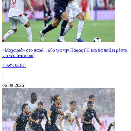
«Μαχαιριά» στο παρά... δύο για την Πάφος FC και θα παίξει ρέστα
για νέα ανατροπή
ΠΑΦΟΣ FC
|
06-08-2026