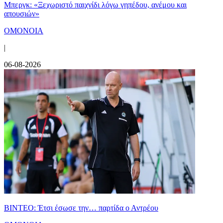
Μπεργκ: «Ξεχωριστό παιχνίδι λόγω γηπέδου, ανέμου και
απουσιών»
ΟΜΟΝΟΙΑ
|
06-08-2026
ΒΙΝΤΕΟ: Έτσι έσωσε την… παρτίδα ο Αντρέου