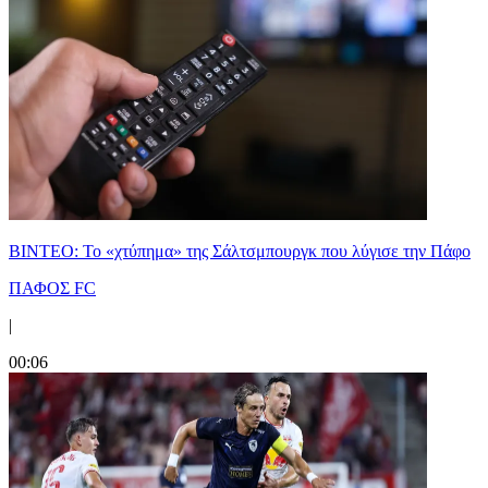
ΒΙΝΤΕΟ: Το «χτύπημα» της Σάλτσμπουργκ που λύγισε την Πάφο
ΠΑΦΟΣ FC
|
00:06