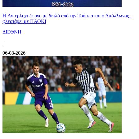
H Άντερλεχτ έφυγε με διπλό από την Τούμπα και ο Απόλλωνας...
φλερτάρει με ΠΑΟΚ!
ΔΙΕΘΝΗ
|
06-08-2026