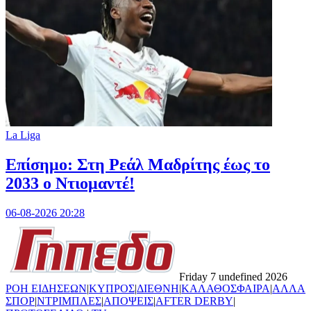
La Liga
Επίσημο: Στη Ρεάλ Μαδρίτης έως το
2033 ο Ντιομαντέ!
06-08-2026 20:28
Friday 7 undefined 2026
ΡΟΗ ΕΙΔΗΣΕΩΝ
|
ΚΥΠΡΟΣ
|
ΔΙΕΘΝΗ
|
ΚΑΛΑΘΟΣΦΑΙΡΑ
|
ΑΛΛΑ
ΣΠΟΡ
|
ΝΤΡΙΜΠΛΕΣ
|
ΑΠΟΨΕΙΣ
|
AFTER DERBY
|