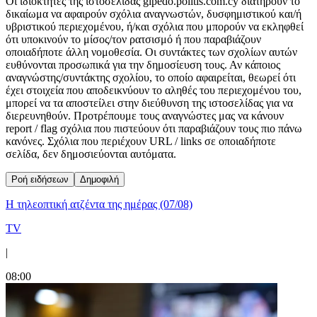
Οι ιδιοκτήτες της ιστοσελίδας gipedo.politis.com.cy διατηρούν το
δικαίωμα να αφαιρούν σχόλια αναγνωστών, δυσφημιστικού και/ή
υβριστικού περιεχομένου, ή/και σχόλια που μπορούν να εκληφθεί
ότι υποκινούν το μίσος/τον ρατσισμό ή που παραβιάζουν
οποιαδήποτε άλλη νομοθεσία. Οι συντάκτες των σχολίων αυτών
ευθύνονται προσωπικά για την δημοσίευση τους. Αν κάποιος
αναγνώστης/συντάκτης σχολίου, το οποίο αφαιρείται, θεωρεί ότι
έχει στοιχεία που αποδεικνύουν το αληθές του περιεχομένου του,
μπορεί να τα αποστείλει στην διεύθυνση της ιστοσελίδας για να
διερευνηθούν. Προτρέπουμε τους αναγνώστες μας να κάνουν
report / flag σχόλια που πιστεύουν ότι παραβιάζουν τους πιο πάνω
κανόνες. Σχόλια που περιέχουν URL / links σε οποιαδήποτε
σελίδα, δεν δημοσιεύονται αυτόματα.
Ροή ειδήσεων
Δημοφιλή
Η τηλεοπτική ατζέντα της ημέρας (07/08)
TV
|
08:00