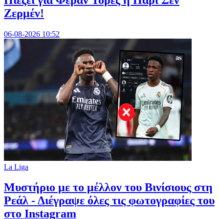
Πιέζει για Φεράν Τόρες η Παρί Σεν
Ζερμέν!
06-08-2026 10:52
La Liga
Μυστήριο με το μέλλον του Βινίσιους στη
Ρεάλ - Διέγραψε όλες τις φωτογραφίες του
στο Instagram