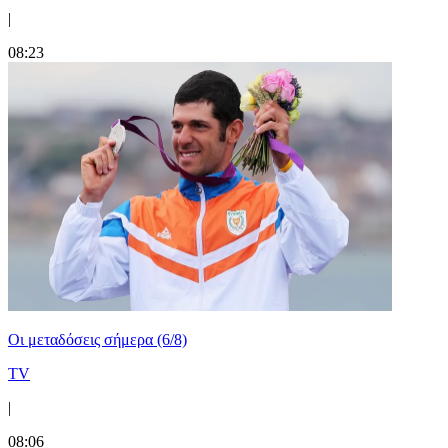
|
08:23
Οι μεταδόσεις σήμερα (6/8)
TV
|
08:06