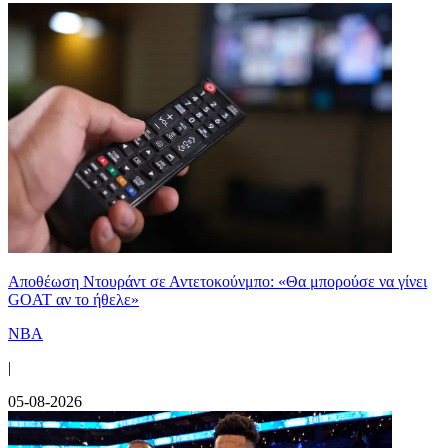
Αποθέωση Ντουράντ σε Αντετοκούνμπο: «Θα μπορούσε να γίνει
GOAT αν το ήθελε»
NBA
|
05-08-2026