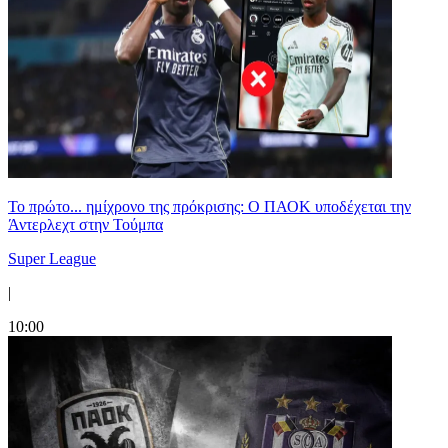
Το πρώτο... ημίχρονο της πρόκρισης: Ο ΠΑΟΚ υποδέχεται την
Άντερλεχτ στην Τούμπα
Super League
|
10:00