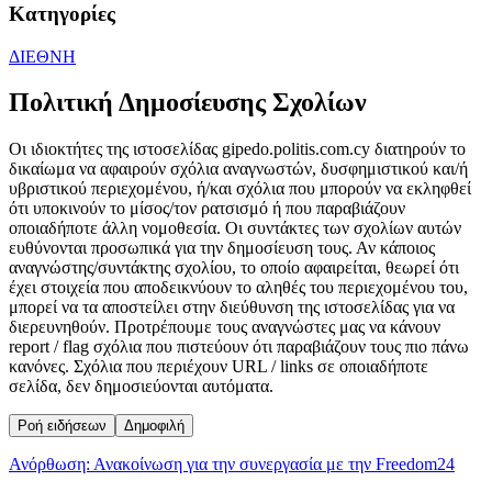
Κατηγορίες
ΔΙΕΘΝΗ
Πολιτική Δημοσίευσης Σχολίων
Οι ιδιοκτήτες της ιστοσελίδας gipedo.politis.com.cy διατηρούν το
δικαίωμα να αφαιρούν σχόλια αναγνωστών, δυσφημιστικού και/ή
υβριστικού περιεχομένου, ή/και σχόλια που μπορούν να εκληφθεί
ότι υποκινούν το μίσος/τον ρατσισμό ή που παραβιάζουν
οποιαδήποτε άλλη νομοθεσία. Οι συντάκτες των σχολίων αυτών
ευθύνονται προσωπικά για την δημοσίευση τους. Αν κάποιος
αναγνώστης/συντάκτης σχολίου, το οποίο αφαιρείται, θεωρεί ότι
έχει στοιχεία που αποδεικνύουν το αληθές του περιεχομένου του,
μπορεί να τα αποστείλει στην διεύθυνση της ιστοσελίδας για να
διερευνηθούν. Προτρέπουμε τους αναγνώστες μας να κάνουν
report / flag σχόλια που πιστεύουν ότι παραβιάζουν τους πιο πάνω
κανόνες. Σχόλια που περιέχουν URL / links σε οποιαδήποτε
σελίδα, δεν δημοσιεύονται αυτόματα.
Ροή ειδήσεων
Δημοφιλή
Ανόρθωση: Ανακοίνωση για την συνεργασία με την Freedom24