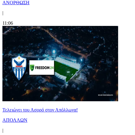
ΑΝΟΡΘΩΣΗ
|
11:06
Τελειώνει του Ασορό στον Απόλλωνα!
ΑΠΟΛΛΩΝ
|