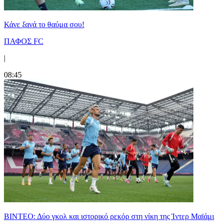
Κάνε ξανά το θαύμα σου!
ΠΑΦΟΣ FC
|
08:45
ΒΙΝΤΕΟ: Δύο γκολ και ιστορικό ρεκόρ στη νίκη της Ίντερ Μαϊάμι