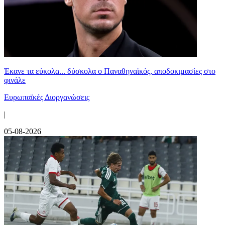
Έκανε τα εύκολα... δύσκολα ο Παναθηναϊκός, αποδοκιμασίες στο
φινάλε
Ευρωπαϊκές Διοργανώσεις
|
05-08-2026