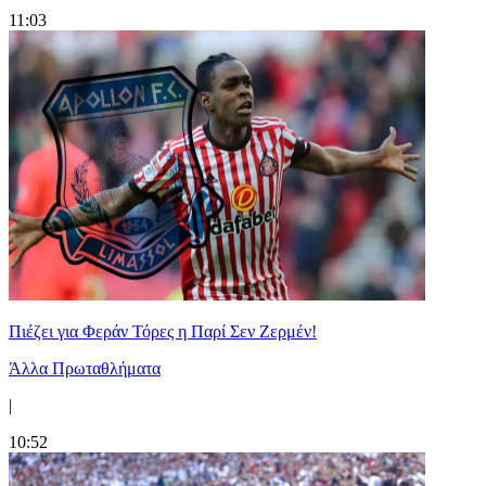
11:03
Πιέζει για Φεράν Τόρες η Παρί Σεν Ζερμέν!
Άλλα Πρωταθλήματα
|
10:52