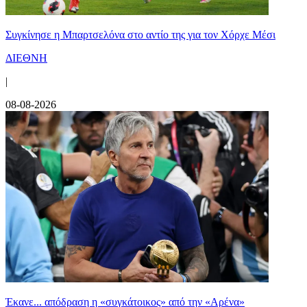
Συγκίνησε η Μπαρτσελόνα στο αντίο της για τον Χόρχε Μέσι
ΔΙΕΘΝΗ
|
08-08-2026
Έκανε... απόδραση η «συγκάτοικος» από την «Αρένα»