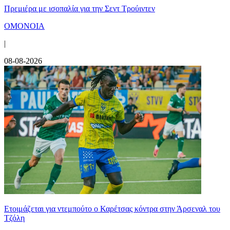
Πρεμιέρα με ισοπαλία για την Σεντ Τρούιντεν
ΟΜΟΝΟΙΑ
|
08-08-2026
Ετοιμάζεται για ντεμπούτο ο Καρέτσας κόντρα στην Άρσεναλ του
Τζόλη