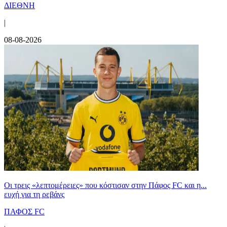
ΔΙΕΘΝΗ
|
08-08-2026
Οι τρεις «λεπτομέρειες» που κόστισαν στην Πάφος FC και η...
ευχή για τη ρεβάνς
ΠΑΦΟΣ FC