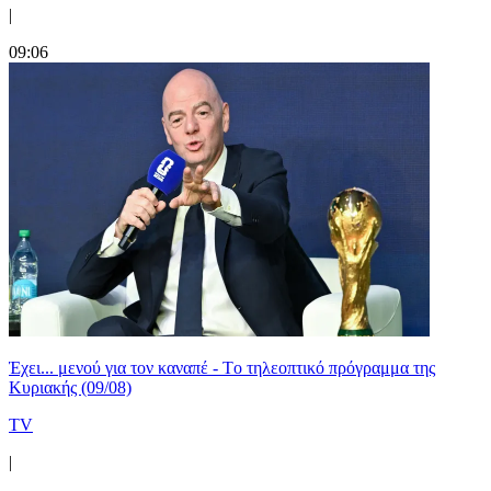
|
09:06
Έχει... μενού για τον καναπέ - Tο τηλεοπτικό πρόγραμμα της
Κυριακής (09/08)
TV
|