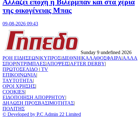
Aλλάζει εποχή η Βιλερμπάν και στα χέρια
της οικογένειας Μπας
09-08-2026 09:43
Sunday 9 undefined 2026
ΡΟΗ ΕΙΔΗΣΕΩΝ
|
ΚΥΠΡΟΣ
|
ΔΙΕΘΝΗ
|
ΚΑΛΑΘΟΣΦΑΙΡΑ
|
ΑΛΛΑ
ΣΠΟΡ
|
ΝΤΡΙΜΠΛΕΣ
|
ΑΠΟΨΕΙΣ
|
AFTER DERBY
|
ΠΡΩΤΟΣΕΛΙΔΟ
|
TV
ΕΠΙΚΟΙΝΩΝΙΑ
|
TAYTOTHTA
|
ΟΡΟΙ ΧΡΗΣΗΣ
|
COOKIES
|
ΕΙΔΟΠΟΙΗΣΗ ΑΠΟΡΡΗΤΟΥ
|
ΔΗΛΩΣΗ ΠΡΟΣΒΑΣΙΜΟΤΗΤΑΣ
|
ΠΟΛΙΤΗΣ
© Developed by P.C Admin 22 Limited