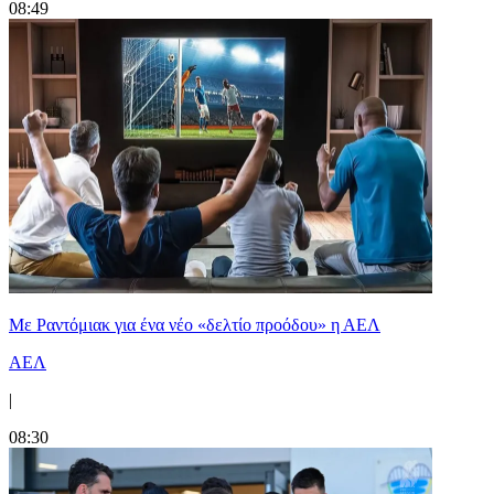
08:49
Με Ραντόμιακ για ένα νέο «δελτίο προόδου» η ΑΕΛ
ΑΕΛ
|
08:30