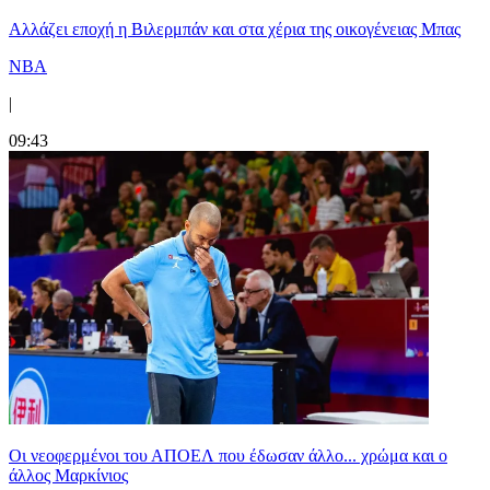
Aλλάζει εποχή η Βιλερμπάν και στα χέρια της οικογένειας Μπας
NBA
|
09:43
Οι νεοφερμένοι του ΑΠΟΕΛ που έδωσαν άλλο... χρώμα και ο
άλλος Μαρκίνιος