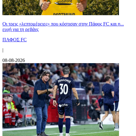
Οι τρεις «λεπτομέρειες» που κόστισαν στην Πάφος FC και η...
ευχή για τη ρεβάνς
ΠΑΦΟΣ FC
|
08-08-2026