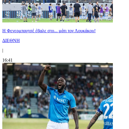
Η Φενερμπαχτσέ έβαλε στο... μάτι τον Λουκάκου!
ΔΙΕΘΝΗ
|
16:41