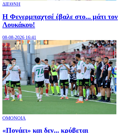
ΔΙΕΘΝΗ
Η Φενερμπαχτσέ έβαλε στο... μάτι τον
Λουκάκου!
08-08-2026 16:41
ΟΜΟΝΟΙΑ
«Πονάει» και δεν... κρύβεται