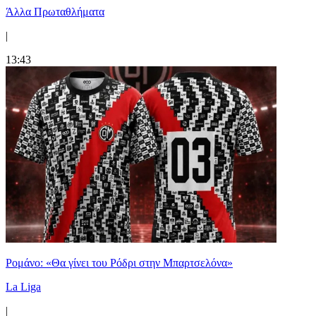
Άλλα Πρωταθλήματα
|
13:43
Ρομάνο: «Θα γίνει του Ρόδρι στην Μπαρτσελόνα»
La Liga
|