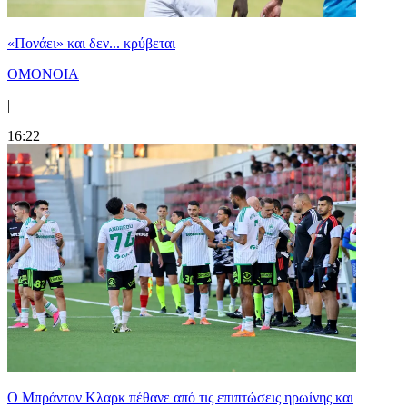
«Πονάει» και δεν... κρύβεται
ΟΜΟΝΟΙΑ
|
16:22
Ο Μπράντον Κλαρκ πέθανε από τις επιπτώσεις ηρωίνης και