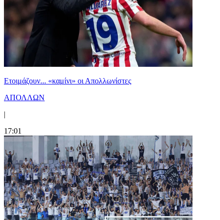
Ετοιμάζουν... «καμίνι» οι Απολλωνίστες
ΑΠΟΛΛΩΝ
|
17:01