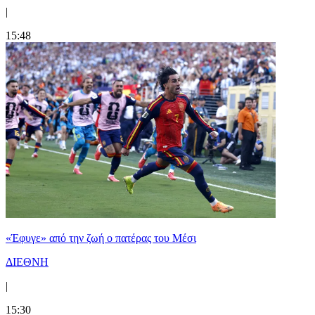
|
15:48
«Έφυγε» από την ζωή ο πατέρας του Μέσι
ΔΙΕΘΝΗ
|
15:30