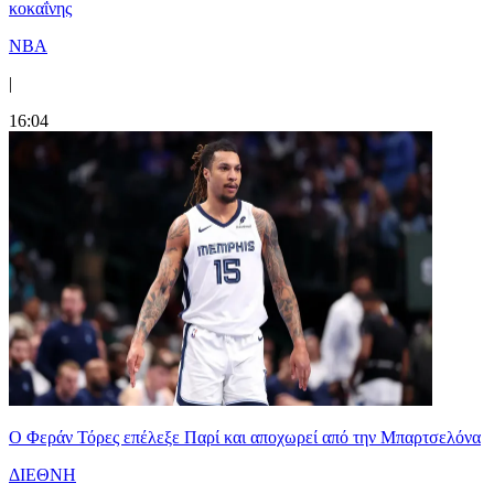
κοκαΐνης
NBA
|
16:04
Ο Φεράν Τόρες επέλεξε Παρί και αποχωρεί από την Μπαρτσελόνα
ΔΙΕΘΝΗ