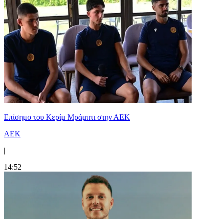
Επίσημο του Κερίμ Μράμπτι στην ΑΕK
ΑΕΚ
|
14:52