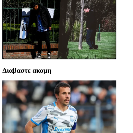
Διαβαστε ακομη