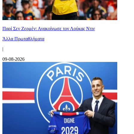
Παρί Σεν Ζερμέν: Ανακοίνωσε τον Λούκας Ντιν
Άλλα Πρωταθλήματα
|
09-08-2026