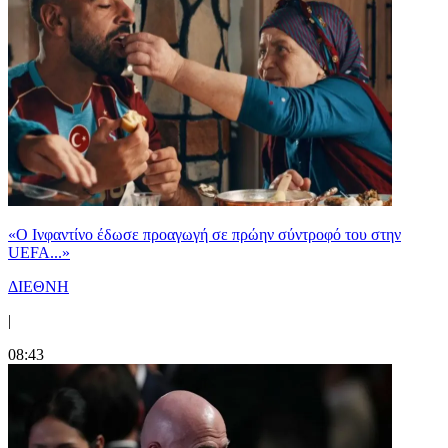
«Ο Ινφαντίνο έδωσε προαγωγή σε πρώην σύντροφό του στην
UEFA...»
ΔΙΕΘΝΗ
|
08:43