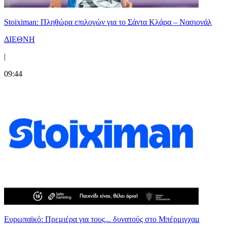
Stoiximan: Πληθώρα επιλογών για το Σάντα Κλάρα – Νασιονάλ
ΔΙΕΘΝΗ
|
09:44
Ευρωπαϊκό: Πρεμιέρα για τους... δυνατούς στο Μπέρμιγχαμ