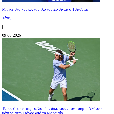
Mπήκε στο κυρίως ταμπλό του Σινσινάτι ο Τσιτσιπάς
Τένις
|
09-08-2026
Τα «δεύτερα» της Τσέλσι δεν δικαίωσαν τον Τσάμπι Αλόνσο
κόντρα στην Γιόχορ από τη Μαλαισία