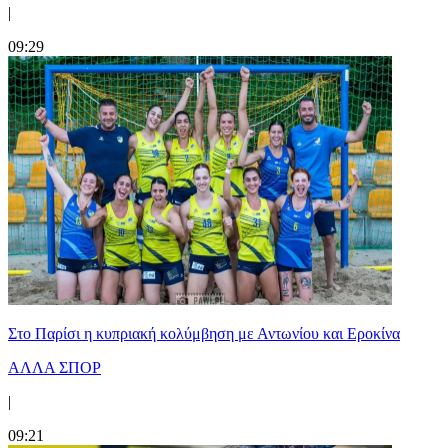
|
09:29
Στο Παρίσι η κυπριακή κολύμβηση με Αντωνίου και Εροκίνα
ΑΛΛΑ ΣΠΟΡ
|
09:21