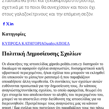
Σταδιακά θα γίνει και ξεκαθάρισμα στο ρόστερ,
σχετικά με το ποιοι θα συνεχίσουν και ποιοι όχι
στους γαλαζοκίτρινους και την επόμενη σεζόν.
Κατηγορίες
ΚΥΠΡΟΣ
Α ΚΑΤΗΓΟΡΙΑ
Ομαδες
ΑΠΟΕΛ
Πολιτική Δημοσίευσης Σχολίων
Οι ιδιοκτήτες της ιστοσελίδας gipedo.politis.com.cy διατηρούν το
δικαίωμα να αφαιρούν σχόλια αναγνωστών, δυσφημιστικού και/ή
υβριστικού περιεχομένου, ή/και σχόλια που μπορούν να εκληφθεί
ότι υποκινούν το μίσος/τον ρατσισμό ή που παραβιάζουν
οποιαδήποτε άλλη νομοθεσία. Οι συντάκτες των σχολίων αυτών
ευθύνονται προσωπικά για την δημοσίευση τους. Αν κάποιος
αναγνώστης/συντάκτης σχολίου, το οποίο αφαιρείται, θεωρεί ότι
έχει στοιχεία που αποδεικνύουν το αληθές του περιεχομένου του,
μπορεί να τα αποστείλει στην διεύθυνση της ιστοσελίδας για να
διερευνηθούν. Προτρέπουμε τους αναγνώστες μας να κάνουν
report / flag σχόλια που πιστεύουν ότι παραβιάζουν τους πιο πάνω